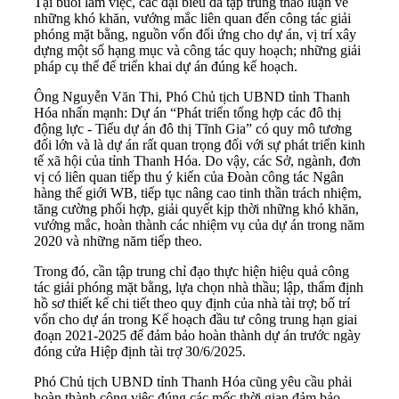
Tại buổi làm việc, các đại biểu đã tập trung thảo luận về
những khó khăn, vướng mắc liên quan đến công tác giải
phóng mặt bằng, nguồn vốn đối ứng cho dự án, vị trí xây
dựng một số hạng mục và công tác quy hoạch; những giải
pháp cụ thể để triển khai dự án đúng kế hoạch.
Ông Nguyễn Văn Thi, Phó Chủ tịch UBND tỉnh Thanh
Hóa nhấn mạnh: Dự án “Phát triển tổng hợp các đô thị
động lực - Tiểu dự án đô thị Tĩnh Gia” có quy mô tương
đối lớn và là dự án rất quan trọng đối với sự phát triển kinh
tế xã hội của tỉnh Thanh Hóa. Do vậy, các Sở, ngành, đơn
vị có liên quan tiếp thu ý kiến của Đoàn công tác Ngân
hàng thế giới WB, tiếp tục nâng cao tinh thần trách nhiệm,
tăng cường phối hợp, giải quyết kịp thời những khó khăn,
vướng mắc, hoàn thành các nhiệm vụ của dự án trong năm
2020 và những năm tiếp theo.
Trong đó, cần tập trung chỉ đạo thực hiện hiệu quả công
tác giải phóng mặt bằng, lựa chọn nhà thầu; lập, thẩm định
hồ sơ thiết kế chi tiết theo quy định của nhà tài trợ; bố trí
vốn cho dự án trong Kế hoạch đầu tư công trung hạn giai
đoạn 2021-2025 để đảm bảo hoàn thành dự án trước ngày
đóng cửa Hiệp định tài trợ 30/6/2025.
Phó Chủ tịch UBND tỉnh Thanh Hóa cũng yêu cầu phải
hoàn thành công việc đúng các mốc thời gian đảm bảo