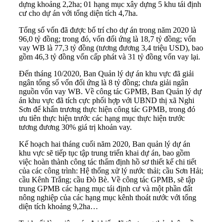
dựng khoảng 2,2ha; 01 hạng mục xây dựng 5 khu tái định
cư cho dự án với tổng diện tích 4,7ha.
Tổng số vốn đã được bố trí cho dự án trong năm 2020 là
96,0 tỷ đồng; trong đó, vốn đối ứng là 18,7 tỷ đồng; vốn
vay WB là 77,3 tỷ đồng (tương đương 3,4 triệu USD), bao
gồm 46,3 tỷ đồng vốn cấp phát và 31 tỷ đồng vốn vay lại.
Đến tháng 10/2020, Ban Quản lý dự án khu vực đã giải
ngân tổng số vốn đối ứng là 8 tỷ đồng; chưa giải ngân
nguồn vốn vay WB. Về công tác GPMB, Ban Quản lý dự
án khu vực đã tích cực phối hợp với UBND thị xã Nghi
Sơn để khẩn trương thực hiện công tác GPMB, trong đó
ưu tiên thực hiện trước các hạng mục thực hiện trước
tương đương 30% giá trị khoản vay.
Kế hoạch hai tháng cuối năm 2020, Ban quản lý dự án
khu vực sẽ tiếp tục tập trung triển khai dự án, bao gồm
việc hoàn thành công tác thẩm định hồ sơ thiết kế chi tiết
của các công trình: Hệ thống xử lý nước thải; cầu Sơn Hải;
cầu Kênh Trắng; cầu Đò Bè. Về công tác GPMB, sẽ tập
trung GPMB các hạng mục tái định cư và một phần đất
nông nghiệp của các hạng mục kênh thoát nước với tổng
diện tích khoảng 9,2ha…