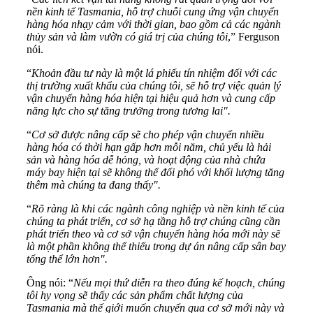
nền kinh tế Tasmania, hỗ trợ chuỗi cung ứng vận chuyển
hàng hóa nhạy cảm với thời gian, bao gồm cả các ngành
thủy sản và làm vườn có giá trị của chúng tôi
,” Ferguson
nói.
“
Khoản đầu tư này là một lá phiếu tín nhiệm đối với các
thị trường xuất khẩu của chúng tôi, sẽ hỗ trợ việc quản lý
vận chuyển hàng hóa hiện tại hiệu quả hơn và cung cấp
năng lực cho sự tăng trưởng trong tương lai".
“
Cơ sở được nâng cấp sẽ cho phép vận chuyển nhiều
hàng hóa có thời hạn gấp hơn mỗi năm, chủ yếu là hải
sản và hàng hóa dễ hỏng, và hoạt động của nhà chứa
máy bay hiện tại sẽ không thể đối phó với khối lượng tăng
thêm mà chúng ta đang thấy".
“
Rõ ràng là khi các ngành công nghiệp và nền kinh tế của
chúng ta phát triển, cơ sở hạ tầng hỗ trợ chúng cũng cần
phát triển theo và cơ sở vận chuyển hàng hóa mới này sẽ
là một phần không thể thiếu trong dự án nâng cấp sân bay
tổng thể lớn hơn".
Ông nói: “
Nếu mọi thứ diễn ra theo đúng kế hoạch, chúng
tôi hy vọng sẽ thấy các sản phẩm chất lượng của
Tasmania mà thế giới muốn chuyển qua cơ sở mới này và