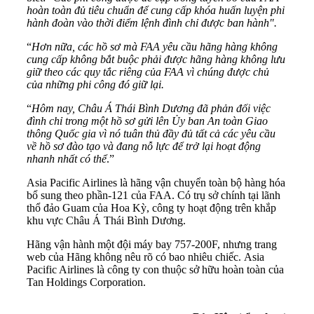
hoàn toàn đủ tiêu chuẩn để cung cấp khóa huấn luyện phi
hành đoàn vào thời điểm lệnh đình chỉ được ban hành".
“
Hơn nữa, các hồ sơ mà FAA yêu cầu hãng hàng không
cung cấp không bắt buộc phải được hãng hàng không lưu
giữ theo các quy tắc riêng của FAA vì chúng được chủ
của những phi công đó giữ lại.
“
Hôm nay, Châu Á Thái Bình Dương đã phản đối việc
đình chỉ trong một hồ sơ gửi lên Ủy ban An toàn Giao
thông Quốc gia vì nó tuân thủ đầy đủ tất cả các yêu cầu
về hồ sơ đào tạo và đang nỗ lực để trở lại hoạt động
nhanh nhất có thể
.”
Asia Pacific Airlines là hãng vận chuyển toàn bộ hàng hóa
bổ sung theo phần-121 của FAA. Có trụ sở chính tại lãnh
thổ đảo Guam của Hoa Kỳ, công ty hoạt động trên khắp
khu vực Châu Á Thái Bình Dương.
Hãng vận hành một đội máy bay 757-200F, nhưng trang
web của Hãng không nêu rõ có bao nhiêu chiếc. Asia
Pacific Airlines là công ty con thuộc sở hữu hoàn toàn của
Tan Holdings Corporation.