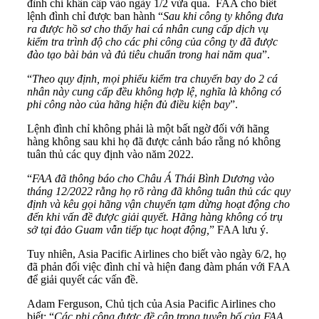
đình chỉ khẩn cấp vào ngày 1/2 vừa qua. FAA cho biết
lệnh đình chỉ được ban hành “
Sau khi công ty không đưa
ra được hồ sơ cho thấy hai cá nhân cung cấp dịch vụ
kiểm tra trình độ cho các phi công của công ty đã được
đào tạo bài bản và đủ tiêu chuẩn trong hai năm qua
”.
“
Theo quy định, mọi phiếu kiểm tra chuyến bay do 2 cá
nhân này cung cấp đều không hợp lệ, nghĩa là không có
phi công nào của hãng hiện đủ điều kiện bay
”.
Lệnh đình chỉ không phải là một bất ngờ đối với hãng
hàng không sau khi họ đã được cảnh báo rằng nó không
tuân thủ các quy định vào năm 2022.
“
FAA đã thông báo cho Châu Á Thái Bình Dương vào
tháng 12/2022 rằng họ rõ ràng đã không tuân thủ các quy
định và kêu gọi hãng vận chuyển tạm dừng hoạt động cho
đến khi vấn đề được giải quyết. Hãng hàng không có trụ
sở tại đảo Guam vẫn tiếp tục hoạt động,
” FAA lưu ý.
Tuy nhiên, Asia Pacific Airlines cho biết vào ngày 6/2, họ
đã phản đối việc đình chỉ và hiện đang đàm phán với FAA
để giải quyết các vấn đề.
Adam Ferguson, Chủ tịch của Asia Pacific Airlines cho
biết: “
Các phi công được đề cập trong tuyên bố của FAA