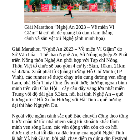
Giải Marathon “Nghệ An 2023 – Về miền Ví
Giặm” là cơ hội để quảng bá danh lam thắng
cảnh và sản vật xứ Nghệ (ảnh minh họa)
Giải Marathon “Nghệ An 2023 – Về miền Ví Giặm” do
Sở Văn hóa – Thể thao Nghệ An, Sở Nông nghiệp & Phát
triển Nông thôn Nghệ An phối hợp với Tạp chí Nông
Thôn Việt tổ chức sẽ bao gồm 4 cự ly: 5km, 10km, 21km
và 42km. Xuất phát từ Quảng trường Hồ Chí Minh (TP
Vinh), các runner sẽ được chạy trên cung đường ven sông
Lam, phà Bến Thủy lừng lẫy một thời; thưởng ngoạn bình
minh trên cầu Cửa Hội – cây cầu dây văng lớn nhất miền
Trung với độ dài gần 5,3km, nối hai tỉnh Nghệ An – quê
hương nữ sĩ Hồ Xuân Hương với Hà Tĩnh - quê hương
đại thi hào Nguyễn Du.
Ngoài việc ngắm cảnh sắc quê Bác chuyển động theo từng
bước chân từ lúc nhá nhem sáng tới khoảnh khắc bình
minh ven sông Lam, các vận động viên còn có cơ hội
được nghe hai lối dân ca đặc trưng của người Nghệ Tĩnh
là hát Ví, hát Giặm, bởi giải chạy diễn ra đúng dịp Festival