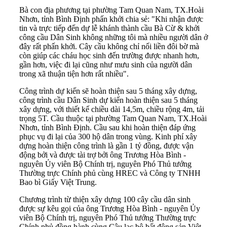
Bà con địa phương tại phường Tam Quan Nam, TX.Hoài
Nhơn, tỉnh Bình Định phấn khởi chia sẻ: "Khi nhận được
tin và trực tiếp đến dự lễ khánh thành cầu Bà Cừ & khởi
công cầu Dân Sinh không những tôi mà nhiều người dân ở
đây rất phấn khởi. Cây cầu không chỉ nối liền đôi bờ mà
còn giúp các cháu học sinh đến trường được nhanh hơn,
gần hơn, việc đi lại cũng như mưu sinh của người dân
trong xã thuận tiện hơn rất nhiều".
Công trình dự kiến sẽ hoàn thiện sau 5 tháng xây dựng,
công trình cầu Dân Sinh dự kiến hoàn thiện sau 5 tháng
xây dựng, với thiết kế chiều dài 14,5m, chiều rộng 4m, tải
trọng 5T. Cầu thuộc tại phường Tam Quan Nam, TX.Hoài
Nhơn, tỉnh Bình Định. Cầu sau khi hoàn thiện đáp ứng
phục vụ đi lại của 300 hộ dân trong vùng. Kinh phí xây
dựng hoàn thiện công trình là gần 1 tỷ đồng, được vận
động bởi và được tài trợ bởi ông Trương Hòa Bình -
nguyên Ủy viên Bộ Chính trị, nguyên Phó Thủ tướng
Thường trực Chính phủ cùng HREC và Công ty TNHH
Bao bì Giấy Việt Trung.
Chương trình từ thiện xây dựng 100 cây cầu dân sinh
được sự kêu gọi của ông Trương Hòa Bình - nguyên Ủy
viên Bộ Chính trị, nguyên Phó Thủ tướng Thường trực
Chính phủ đồng hành cùng Câu lạc bộ bất động sản Việt