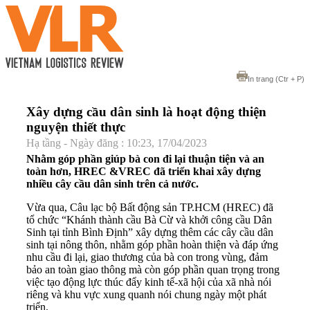
In trang
(Ctr + P)
Xây dựng cầu dân sinh là hoạt động thiện
nguyện thiết thực
Hạ tầng - Ngày đăng : 10:23, 17/04/2023
Nhằm góp phần giúp bà con đi lại thuận tiện và an
toàn hơn, HREC &VREC đã triển khai xây dựng
nhiều cây cầu dân sinh trên cả nước.
Vừa qua, Câu lạc bộ Bất động sản TP.HCM (HREC) đã
tổ chức “Khánh thành cầu Bà Cừ và khởi công cầu Dân
Sinh tại tỉnh Bình Định” xây dựng thêm các cây cầu dân
sinh tại nông thôn, nhằm góp phần hoàn thiện và đáp ứng
nhu cầu đi lại, giao thương của bà con trong vùng, đảm
bảo an toàn giao thông mà còn góp phần quan trọng trong
việc tạo động lực thúc đẩy kinh tế-xã hội của xã nhà nói
riêng và khu vực xung quanh nói chung ngày một phát
triển.