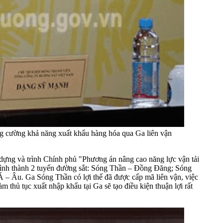
g cường khả năng xuất khẩu hàng hóa qua Ga liên vận
dựng và trình Chính phủ "Phương án nâng cao năng lực vận tải
 hình thành 2 tuyến đường sắt: Sóng Thần – Đồng Đăng; Sóng
Á – Âu. Ga Sóng Thần có lợi thế đã được cấp mã liên vận, việc
 thủ tục xuất nhập khẩu tại Ga sẽ tạo điều kiện thuận lợi rất