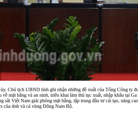
nh ủy, Chủ tịch UBND tỉnh ghi nhận những đề xuất của Tổng Công ty 
 về mặt bằng và an ninh, triển khai làm thủ tục xuất, nhập khẩu tại G
 sắt Việt Na​m giải phóng mặt bằng, tập trung đầu tư cải tạo, năng ca
tics của tỉnh và cả vùng Đông Nam Bộ.