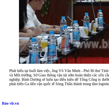
Phát biểu tại buổi làm việc, ông Võ Văn Minh - Phó Bí thư Tỉ
và Môi trường, Sở Giao thông vận tải sớm hoàn thiện các yêu cầu
nghiệp. Bình Dương sẽ luôn tạo điều kiện để Tổng Công ty đường
phát triển Ga liên vận quốc tế Sóng Thần thành trung tâm logis
Báo vlr.vn