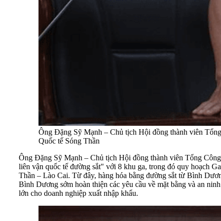
Ông Đặng Sỹ Mạnh – Chủ tịch Hội đồng thành viên Tổng C
Quốc tế Sóng Thần​
Ông Đặng Sỹ Mạnh – Chủ tịch Hội đồng thành viên Tổng Công ty
liên vận quốc tế đường sắt" với 8 khu ga, trong đó quy hoạch 
Thần – Lào Cai. Từ đây, hàng hóa bằng đường sắt từ Bình Dương 
Bình Dương sớm hoàn thiện các yêu cầu về mặt bằng và an ninh sẽ
lớn cho doanh nghiệp xuất nhập khẩu.