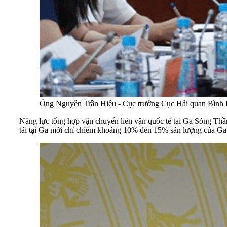
Ông Nguyễn Trần Hiệu - Cục trưởng Cục Hải quan Bình D
Năng lực tổng hợp vận chuyển liên vận quốc tế tại Ga Sóng Thần
tải tại Ga mới chỉ chiếm khoảng 10% đến 15% sản lượng của Ga. 