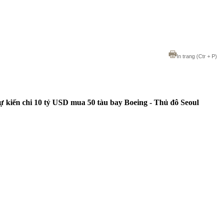
In trang
(Ctr + P)
dự kiến chi 10 tỷ USD mua 50 tàu bay Boeing - Thủ đô Seoul