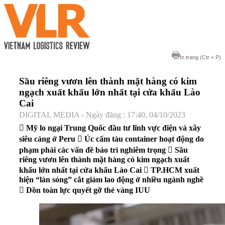
In trang
(Ctr + P)
Sầu riêng vươn lên thành mặt hàng có kim
ngạch xuất khẩu lớn nhất tại cửa khẩu Lào
Cai
DIGITAL MEDIA - Ngày đăng : 17:40, 04/10/2023
 Mỹ lo ngại Trung Quốc đầu tư lĩnh vực điện và xây
siêu cảng ở Peru  Úc cấm tàu container hoạt động do
phạm phải các vấn đề bảo trì nghiêm trọng  Sầu
riêng vươn lên thành mặt hàng có kim ngạch xuất
khẩu lớn nhất tại cửa khẩu Lào Cai  TP.HCM xuất
hiện “làn sóng” cắt giảm lao động ở nhiều ngành nghề
 Dồn toàn lực quyết gỡ thẻ vàng IUU