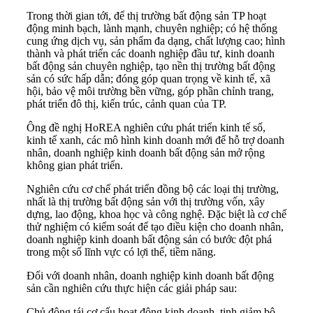
Trong thời gian tới, để thị trường bất động sản TP hoạt
động minh bạch, lành mạnh, chuyên nghiệp; có hệ thống
cung ứng dịch vụ, sản phẩm đa dạng, chất lượng cao; hình
thành và phát triển các doanh nghiệp đầu tư, kinh doanh
bất động sản chuyên nghiệp, tạo nền thị trường bất động
sản có sức hấp dẫn; đóng góp quan trọng về kinh tế, xã
hội, bảo vệ môi trường bền vững, góp phần chỉnh trang,
phát triển đô thị, kiến trúc, cảnh quan của TP.
Ông đề nghị HoREA nghiên cứu phát triển kinh tế số,
kinh tế xanh, các mô hình kinh doanh mới để hỗ trợ doanh
nhân, doanh nghiệp kinh doanh bất động sản mở rộng
không gian phát triển.
Nghiên cứu cơ chế phát triển đồng bộ các loại thị trường,
nhất là thị trường bất động sản với thị trường vốn, xây
dựng, lao động, khoa học và công nghệ. Đặc biệt là cơ chế
thử nghiệm có kiểm soát để tạo điều kiện cho doanh nhân,
doanh nghiệp kinh doanh bất động sản có bước đột phá
trong một số lĩnh vực có lợi thế, tiềm năng.
Đối với doanh nhân, doanh nghiệp kinh doanh bất động
sản cần nghiên cứu thực hiện các giải pháp sau:
Chủ động tái cơ cấu hoạt động kinh doanh, tinh giảm bộ