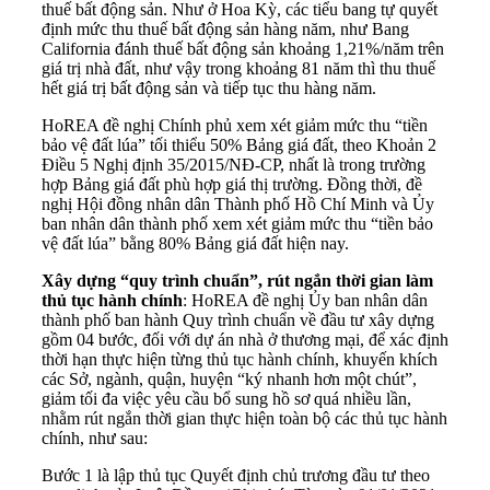
thuế bất động sản. Như ở Hoa Kỳ, các tiểu bang tự quyết
định mức thu thuế bất động sản hàng năm, như Bang
California đánh thuế bất động sản khoảng 1,21%/năm trên
giá trị nhà đất, như vậy trong khoảng 81 năm thì thu thuế
hết giá trị bất động sản và tiếp tục thu hàng năm.
HoREA đề nghị Chính phủ xem xét giảm mức thu “tiền
bảo vệ đất lúa” tối thiểu 50% Bảng giá đất, theo Khoản 2
Điều 5 Nghị định 35/2015/NĐ-CP, nhất là trong trường
hợp Bảng giá đất phù hợp giá thị trường. Đồng thời, đề
nghị Hội đồng nhân dân Thành phố Hồ Chí Minh và Ủy
ban nhân dân thành phố xem xét giảm mức thu “tiền bảo
vệ đất lúa” bằng 80% Bảng giá đất hiện nay.
Xây dựng “quy trình chuẩn”, rút ngắn thời gian làm
thủ tục hành chính
: HoREA đề nghị Ủy ban nhân dân
thành phố ban hành Quy trình chuẩn về đầu tư xây dựng
gồm 04 bước, đối với dự án nhà ở thương mại, để xác định
thời hạn thực hiện từng thủ tục hành chính, khuyến khích
các Sở, ngành, quận, huyện “ký nhanh hơn một chút”,
giảm tối đa việc yêu cầu bổ sung hồ sơ quá nhiều lần,
nhằm rút ngắn thời gian thực hiện toàn bộ các thủ tục hành
chính, như sau:
Bước 1 là lập thủ tục Quyết định chủ trương đầu tư theo