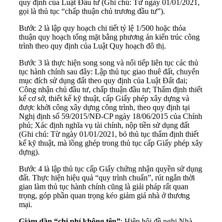
quy định của Luật Đầu tư (Ghi chú: Từ ngày 01/01/2021,
gọi là thủ tục “chấp thuận chủ trương đầu tư”).
Bước 2 là lập quy hoạch chi tiết tỷ lệ 1/500 hoặc thỏa
thuận quy hoạch tổng mặt bằng phương án kiến trúc công
trình theo quy định của Luật Quy hoạch đô thị.
Bước 3 là thực hiện song song và nối tiếp liên tục các thủ
tục hành chính sau đây: Lập thủ tục giao thuê đất, chuyển
mục đích sử dụng đất theo quy định của Luật Đất đai;
Công nhận chủ đầu tư, chấp thuận đầu tư; Thẩm định thiết
kế cơ sở, thiết kế kỹ thuật, cấp Giấy phép xây dựng và
được khởi công xây dựng công trình, theo quy định tại
Nghị định số 59/2015/NĐ-CP ngày 18/06/2015 của Chính
phủ; Xác định nghĩa vụ tài chính, nộp tiền sử dụng đất
(Ghi chú: Từ ngày 01/01/2021, bỏ thủ tục thẩm định thiết
kế kỹ thuật, mà lồng ghép trong thủ tục cấp Giấy phép xây
dựng).
Bước 4 là lập thủ tục cấp Giấy chứng nhận quyền sử dụng
đất. Thực hiện hiệu quả “quy trình chuẩn”, rút ngắn thời
gian làm thủ tục hành chính cũng là giải pháp rất quan
trọng, góp phần quan trọng kéo giảm giá nhà ở thương
mại.
Giảm dần “chi phí không tên”
: Hiệp hội đề nghị Nhà