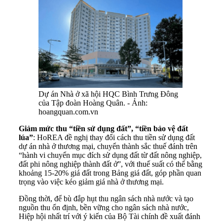
Dự án Nhà ở xã hội HQC Bình Trưng Đông
của Tập đoàn Hoàng Quân. - Ảnh:
hoangquan.com.vn
Giảm mức thu “tiền sử dụng đất”, “tiền bảo vệ đất
lúa”
: HoREA đề nghị thay đổi cách thu tiền sử dụng đất
dự án nhà ở thương mại, chuyển thành sắc thuế đánh trên
“hành vi chuyển mục đích sử dụng đất từ đất nông nghiệp,
đất phi nông nghiệp thành đất ở”, với thuế suất có thể bằng
khoảng 15-20% giá đất trong Bảng giá đất, góp phần quan
trọng vào việc kéo giảm giá nhà ở thương mại.
Đồng thời, để bù đắp hụt thu ngân sách nhà nước và tạo
nguồn thu ổn định, bền vững cho ngân sách nhà nước,
Hiệp hội nhất trí với ý kiến của Bộ Tài chính đề xuất đánh