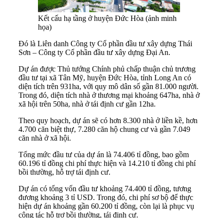
Kết cấu hạ tầng ở huyện Đức Hòa (ảnh minh
họa)
Đó là Liên danh Công ty Cổ phần đầu tư xây dựng Thái
Sơn – Công ty Cổ phần đầu tư xây dựng Đại An.
Dự án được Thủ tướng Chính phủ chấp thuận chủ trương
đầu tư tại xã Tân Mỹ, huyện Đức Hòa, tỉnh Long An có
diện tích trên 931ha, với quy mô dân số gần 81.000 người.
Trong đó, diện tích nhà ở thương mại khoảng 647ha, nhà ở
xã hội trên 50ha, nhà ở tái định cư gần 12ha.
Theo quy hoạch, dự án sẽ có hơn 8.300 nhà ở liền kề, hơn
4.700 căn biệt thự, 7.280 căn hộ chung cư và gần 7.049
căn nhà ở xã hội.
Tổng mức đầu tư của dự án là 74.406 tỉ đồng, bao gồm
60.196 tỉ đồng chi phí thực hiện và 14.210 tỉ đồng chi phí
bồi thường, hỗ trợ tái định cư.
Dự án có tổng vốn đầu tư khoảng 74.400 tỉ đồng, tương
đương khoảng 3 tỉ USD. Trong đó, chi phí sơ bộ để thực
hiện dự án khoảng gần 60.200 tỉ đồng, còn lại là phục vụ
công tác hỗ trợ bồi thường, tái định cư.