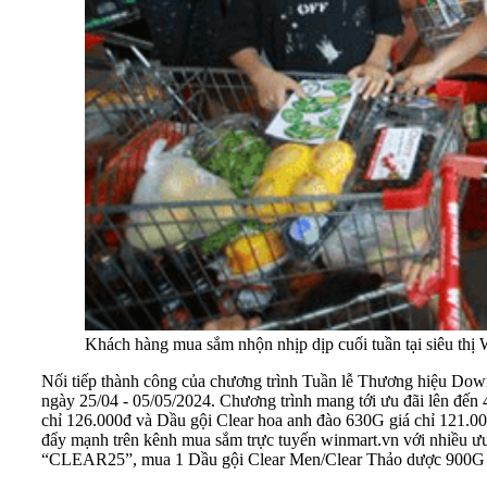
Khách hàng mua sắm nhộn nhịp dịp cuối tuần tại siêu thị
Nối tiếp thành công của chương trình Tuần lễ Thương hiệu Downy
ngày 25/04 - 05/05/2024. Chương trình mang tới ưu đãi lên đến
chỉ 126.000đ và Dầu gội Clear hoa anh đào 630G giá chỉ 121.00
đẩy mạnh trên kênh mua sắm trực tuyến winmart.vn với nhiều 
“CLEAR25”, mua 1 Dầu gội Clear Men/Clear Thảo dược 900G 