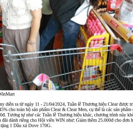
 WinMart
 diễn ra từ ngày 11 - 21/04/2024, Tuần lễ Thương hiệu Clear được triể
 45% cho toàn bộ sản phẩm Clear & Clear Men, cụ thể là các sản phẩm
0đ. Tương tự như các Tuần lễ Thương hiệu khác, chương trình này khôn
ưu đãi dành riêng cho Hội viên WIN như: Giảm thêm 25.000đ cho đơn 
tặng 1 Dầu xả Dove 170G.