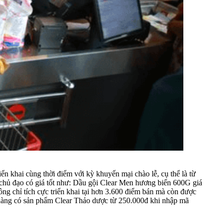
n khai cùng thời điểm với kỳ khuyến mại chào lễ, cụ thể là từ
 chủ đạo có giá tốt như: Dầu gội Clear Men hương biển 600G giá
g chỉ tích cực triển khai tại hơn 3.600 điểm bán mà còn được
hàng có sản phẩm Clear Thảo dược từ 250.000đ khi nhập mã