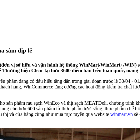
a sắm dịp lễ
(đơn vị sở hữu và vận hành hệ thống WinMart/WinMart+/WIN) sẽ 
lễ Thương hiệu Clear tại hơn 3600 điểm bán trên toàn quốc, mang 
phẩm đang có dấu hiệu tăng dần trong giai đoạn trước lễ 30/04 - 01/
hách hàng, WinCommerce tăng cường các hoạt động kiểm tra chất lượng
ho sản phẩm rau sạch WinEco và thịt sạch MEATDeli, chương trình khuy
dụng cho hơn 600 sản phẩm từ thực phẩm tươi sống, thực phẩm chế bi
êu thị và cửa hàng cũng như mua trực tuyến qua website
winmart.vn
sẽ 