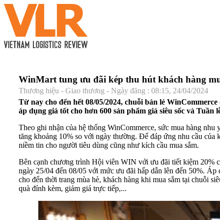
WinMart tung ưu đãi kép thu hút khách hàng mu
Thương hiệu - Giao thương - Ngày đăng : 08:15, 24/04/2024
Từ nay cho đến hết 08/05/2024, chuỗi bán lẻ WinCommerce 
áp dụng giá tốt cho hơn 600 sản phẩm giá siêu sốc và Tuần 
Theo ghi nhận của hệ thống WinCommerce, sức mua hàng nhu yếu 
tăng khoảng 10% so với ngày thường. Để đáp ứng nhu cầu của k
niềm tin cho người tiêu dùng cũng như kích cầu mua sắm.
Bên cạnh chương trình Hội viên WIN với ưu đãi tiết kiệm 20% c
ngày 25/04 đến 08/05 với mức ưu đãi hấp dẫn lên đến 50%. Áp 
cho đến thời trang mùa hè, khách hàng khi mua sắm tại chuỗi si
quà đính kèm, giảm giá trực tiếp,...