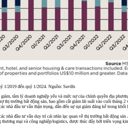
uý 1/2019 đến quý 1/2024. Nguồn: Savills
 giảm, tâm lý doanh nghiệp yếu và mức nợ của chính quyền địa phương 
rợ thị trường bất động sản, bao gồm cắt giảm lãi suất vào cuối tháng 
á, các nhà đầu tư vẫn thận trọng, dẫn đến sự sụt giảm đáng kể trong khố
 các nhà đầu tư vẫn duy trì cái nhìn lạc quan về thị trường bất động s
 thương mại và công nghiệp/logistics, được thúc đẩy bởi triển vọng kinh