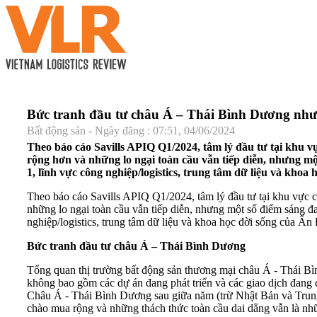
Bức tranh đầu tư châu Á – Thái Bình Dương như
Bất động sản - Ngày đăng : 07:51, 04/06/2024
Theo báo cáo Savills APIQ Q1/2024, tâm lý đầu tư tại khu v
rộng hơn và những lo ngại toàn cầu vẫn tiếp diễn, nhưng m
1, lĩnh vực công nghiệp/logistics, trung tâm dữ liệu và kho
Theo báo cáo Savills APIQ Q1/2024, tâm lý đầu tư tại khu vực 
những lo ngại toàn cầu vẫn tiếp diễn, nhưng một số điểm sáng đ
nghiệp/logistics, trung tâm dữ liệu và khoa học đời sống của Ấ
Bức tranh đầu tư châu Á – Thái Bình Dương
Tổng quan thị trường bất động sản thương mại châu Á - Thái Bình
không bao gồm các dự án đang phát triển và các giao dịch đang 
Châu Á - Thái Bình Dương sau giữa năm (trừ Nhật Bản và Trung 
chào mua rộng và những thách thức toàn cầu dai dẳng vẫn là nhữn