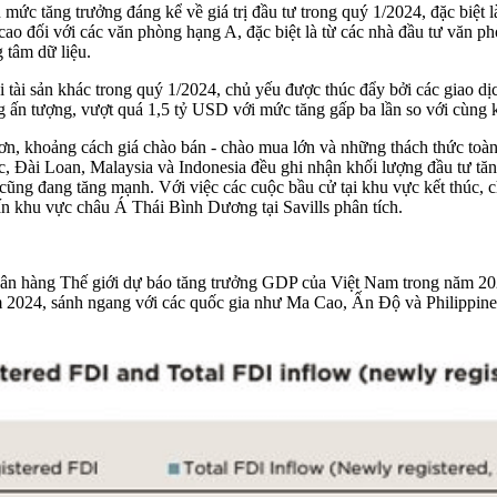
 mức tăng trưởng đáng kể về giá trị đầu tư trong quý 1/2024, đặc biệt 
ao đối với các văn phòng hạng A, đặc biệt là từ các nhà đầu tư văn ph
 tâm dữ liệu.
 tài sản khác trong quý 1/2024, chủ yếu được thúc đẩy bởi các giao dịc
g ấn tượng, vượt quá 1,5 tỷ USD với mức tăng gấp ba lần so với cùng 
, khoảng cách giá chào bán - chào mua lớn và những thách thức toàn c
, Đài Loan, Malaysia và Indonesia đều ghi nhận khối lượng đầu tư tăn
 cũng đang tăng mạnh. Với việc các cuộc bầu cử tại khu vực kết thúc, c
 khu vực châu Á Thái Bình Dương tại Savills phân tích.
ân hàng Thế giới dự báo tăng trưởng GDP của Việt Nam trong năm 202
ăm 2024, sánh ngang với các quốc gia như Ma Cao, Ấn Độ và Philippine