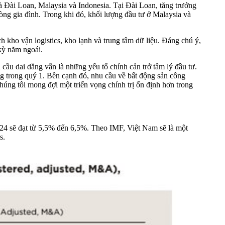
là Đài Loan, Malaysia và Indonesia. Tại Đài Loan, tăng trưởng
òng gia đình. Trong khi đó, khối lượng đầu tư ở Malaysia và
h kho vận logistics, kho lạnh và trung tâm dữ liệu. Đáng chú ý,
kỳ năm ngoái.
ầu dai dẳng vẫn là những yếu tố chính cản trở tâm lý đầu tư.
g trong quý 1. Bên cạnh đó, nhu cầu về bất động sản công
húng tôi mong đợi một triển vọng chính trị ổn định hơn trong
4 sẽ đạt từ 5,5% đến 6,5%. Theo IMF, Việt Nam sẽ là một
s.