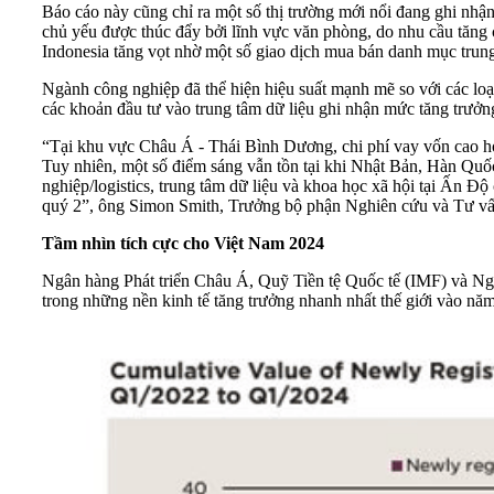
Báo cáo này cũng chỉ ra một số thị trường mới nổi đang ghi nhận
chủ yếu được thúc đẩy bởi lĩnh vực văn phòng, do nhu cầu tăng c
Indonesia tăng vọt nhờ một số giao dịch mua bán danh mục trung
Ngành công nghiệp đã thể hiện hiệu suất mạnh mẽ so với các loại
các khoản đầu tư vào trung tâm dữ liệu ghi nhận mức tăng trưởn
“Tại khu vực Châu Á - Thái Bình Dương, chi phí vay vốn cao hơn
Tuy nhiên, một số điểm sáng vẫn tồn tại khi Nhật Bản, Hàn Quốc
nghiệp/logistics, trung tâm dữ liệu và khoa học xã hội tại Ấn Độ
quý 2”, ông Simon Smith, Trưởng bộ phận Nghiên cứu và Tư vấn
Tầm nhìn tích cực cho Việt Nam 2024
Ngân hàng Phát triển Châu Á, Quỹ Tiền tệ Quốc tế (IMF) và Ng
trong những nền kinh tế tăng trưởng nhanh nhất thế giới vào n