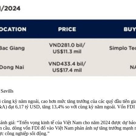
Savills
 cùng kỳ năm ngoái, cao hơn mức tăng trưởng của các quý đầu tiên gia
&A) đạt 6,17 tỷ USD, tăng 13,4% so với cùng kỳ năm ngoái. Vốn FDI 
đánh giá: “Triển vọng kinh tế của Việt Nam cho năm 2024 được dự báo
oàn cầu. dòng vốn FDI đổ vào Việt Nam phản ánh sự tăng trưởng mạnh
vực công nghiệp sôi động.”