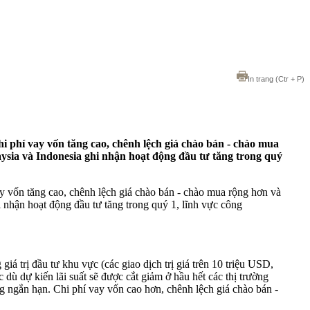
In trang
(Ctr + P)
i phí vay vốn tăng cao, chênh lệch giá chào bán - chào mua
ysia và Indonesia ghi nhận hoạt động đầu tư tăng trong quý
y vốn tăng cao, chênh lệch giá chào bán - chào mua rộng hơn và
 nhận hoạt động đầu tư tăng trong quý 1, lĩnh vực công
 trị đầu tư khu vực (các giao dịch trị giá trên 10 triệu USD,
ù dự kiến lãi suất sẽ được cắt giảm ở hầu hết các thị trường
 ngắn hạn. Chi phí vay vốn cao hơn, chênh lệch giá chào bán -