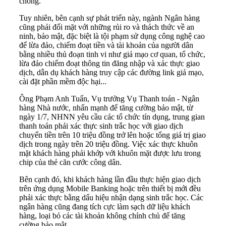
chóng.
Tuy nhiên, bên cạnh sự phát triển này, ngành Ngân hàng
cũng phải đối mặt với những rủi ro và thách thức về an
ninh, bảo mật, đặc biệt là tội phạm sử dụng công nghệ cao
để lừa đảo, chiếm đoạt tiền và tài khoản của người dân
bằng nhiều thủ đoạn tinh vi như giả mạo cơ quan, tổ chức,
lừa đảo chiếm đoạt thông tin đăng nhập và xác thực giao
dịch, dẫn dụ khách hàng truy cập các đường link giả mạo,
cài đặt phần mềm độc hại...
Ông Phạm Anh Tuấn, Vụ trưởng Vụ Thanh toán - Ngân
hàng Nhà nước, nhấn mạnh để tăng cường bảo mật, từ
ngày 1/7, NHNN yêu cầu các tổ chức tín dụng, trung gian
thanh toán phải xác thực sinh trắc học với giao dịch
chuyển tiền trên 10 triệu đồng trở lên hoặc tổng giá trị giao
dịch trong ngày trên 20 triệu đồng. Việc xác thực khuôn
mặt khách hàng phải khớp với khuôn mặt được lưu trong
chip của thẻ căn cước công dân.
Bên cạnh đó, khi khách hàng lần đầu thực hiện giao dịch
trên ứng dụng Mobile Banking hoặc trên thiết bị mới đều
phải xác thực bằng dấu hiệu nhận dạng sinh trắc học. Các
ngân hàng cũng đang tích cực làm sạch dữ liệu khách
hàng, loại bỏ các tài khoản không chính chủ để tăng
cường bảo mật.