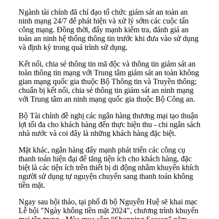
Ngành tài chính đã chỉ đạo tổ chức giám sát an toàn an
ninh mạng 24/7 để phát hiện và xử lý sớm các cuộc tấn
công mạng. Đồng thời, đẩy mạnh kiểm tra, đánh giá an
toàn an ninh hệ thống thông tin trước khi đưa vào sử dụng
và định kỳ trong quá trình sử dụng.
Kết nối, chia sẻ thông tin mã độc và thông tin giám sát an
toàn thông tin mạng với Trung tâm giám sát an toàn không
gian mạng quốc gia thuộc Bộ Thông tin và Truyền thông;
chuẩn bị kết nối, chia sẻ thông tin giám sát an ninh mạng
với Trung tâm an ninh mạng quốc gia thuộc Bộ Công an.
Bộ Tài chính đề nghị các ngân hàng thương mại tạo thuận
lợi tối đa cho khách hàng đến thực hiện thu - chi ngân sách
nhà nước và coi đây là những khách hàng đặc biệt.
Mặt khác, ngân hàng đẩy mạnh phát triển các công cụ
thanh toán hiện đại để tăng tiện ích cho khách hàng, đặc
biệt là các tiện ích trên thiết bị di động nhằm khuyến khích
người sử dụng tự nguyện chuyển sang thanh toán không
tiền mặt.
Ngay sau hội thảo, tại phố đi bộ Nguyễn Huệ sẽ khai mạc
Lễ hội "Ngày không tiền mặt 2024", chương trình khuyến