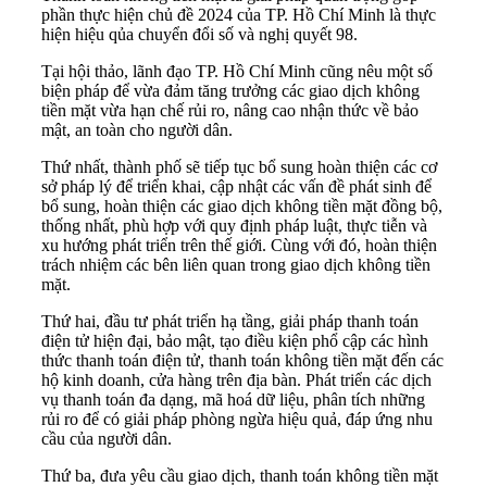
phần thực hiện chủ đề 2024 của TP. Hồ Chí Minh là thực
hiện hiệu qủa chuyển đổi số và nghị quyết 98.
Tại hội thảo, lãnh đạo TP. Hồ Chí Minh cũng nêu một số
biện pháp để vừa đảm tăng trưởng các giao dịch không
tiền mặt vừa hạn chế rủi ro, nâng cao nhận thức về bảo
mật, an toàn cho người dân.
Thứ nhất, thành phố sẽ tiếp tục bổ sung hoàn thiện các cơ
sở pháp lý để triển khai, cập nhật các vấn đề phát sinh để
bổ sung, hoàn thiện các giao dịch không tiền mặt đồng bộ,
thống nhất, phù hợp với quy định pháp luật, thực tiễn và
xu hướng phát triển trên thế giới. Cùng với đó, hoàn thiện
trách nhiệm các bên liên quan trong giao dịch không tiền
mặt.
Thứ hai, đầu tư phát triển hạ tầng, giải pháp thanh toán
điện tử hiện đại, bảo mật, tạo điều kiện phổ cập các hình
thức thanh toán điện tử, thanh toán không tiền mặt đến các
hộ kinh doanh, cửa hàng trên địa bàn. Phát triển các dịch
vụ thanh toán đa dạng, mã hoá dữ liệu, phân tích những
rủi ro để có giải pháp phòng ngừa hiệu quả, đáp ứng nhu
cầu của người dân.
Thứ ba, đưa yêu cầu giao dịch, thanh toán không tiền mặt