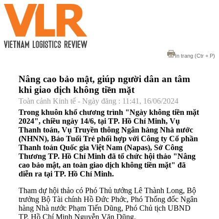
In trang
(Ctr + P)
Nâng cao bảo mật, giúp người dân an tâm
khi giao dịch không tiền mặt
Toàn cảnh Kinh tế - Ngày đăng : 11:41, 16/06/2024
Trong khuôn khổ chương trình "Ngày không tiền mặt
2024", chiều ngày 14/6, tại TP. Hồ Chí Minh, Vụ
Thanh toán, Vụ Truyền thông Ngân hàng Nhà nước
(NHNN), Báo Tuổi Trẻ phối hợp với Công ty Cổ phần
Thanh toán Quốc gia Việt Nam (Napas), Sở Công
Thương TP. Hồ Chí Minh đã tổ chức hội thảo "Nâng
cao bảo mật, an toàn giao dịch không tiền mặt" đã
diễn ra tại TP. Hồ Chí Minh.
Tham dự hội thảo có Phó Thủ tướng Lê Thành Long, Bộ
trưởng Bộ Tài chính Hồ Đức Phớc, Phó Thống đốc Ngân
hàng Nhà nước Phạm Tiến Dũng, Phó Chủ tịch UBND
TP. Hồ Chí Minh Nguyễn Văn Dũng.