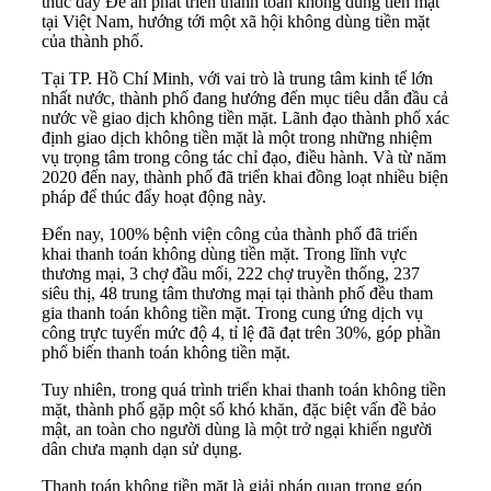
thúc đẩy Đề án phát triển thanh toán không dùng tiền mặt
tại Việt Nam, hướng tới một xã hội không dùng tiền mặt
của thành phố.
Tại TP. Hồ Chí Minh, với vai trò là trung tâm kinh tế lớn
nhất nước, thành phố đang hướng đến mục tiêu dẫn đầu cả
nước về giao dịch không tiền mặt. Lãnh đạo thành phố xác
định giao dịch không tiền mặt là một trong những nhiệm
vụ trọng tâm trong công tác chỉ đạo, điều hành. Và từ năm
2020 đến nay, thành phố đã triển khai đồng loạt nhiều biện
pháp để thúc đẩy hoạt động này.
Đến nay, 100% bệnh viện công của thành phố đã triển
khai thanh toán không dùng tiền mặt. Trong lĩnh vực
thương mại, 3 chợ đầu mối, 222 chợ truyền thống, 237
siêu thị, 48 trung tâm thương mại tại thành phố đều tham
gia thanh toán không tiền mặt. Trong cung ứng dịch vụ
công trực tuyến mức độ 4, tỉ lệ đã đạt trên 30%, góp phần
phổ biến thanh toán không tiền mặt.
Tuy nhiên, trong quá trình triển khai thanh toán không tiền
mặt, thành phố gặp một số khó khăn, đặc biệt vấn đề bảo
mật, an toàn cho người dùng là một trở ngại khiến người
dân chưa mạnh dạn sử dụng.
Thanh toán không tiền mặt là giải pháp quan trọng góp