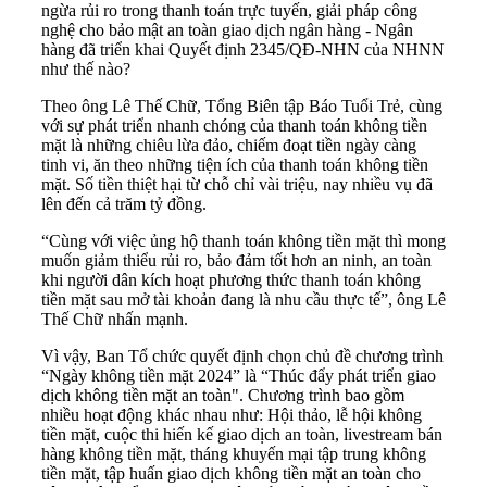
ngừa rủi ro trong thanh toán trực tuyến, giải pháp công
nghệ cho bảo mật an toàn giao dịch ngân hàng - Ngân
hàng đã triển khai Quyết định 2345/QĐ-NHN của NHNN
như thế nào?
Theo ông Lê Thế Chữ, Tổng Biên tập Báo Tuổi Trẻ, cùng
với sự phát triển nhanh chóng của thanh toán không tiền
mặt là những chiêu lừa đảo, chiếm đoạt tiền ngày càng
tinh vi, ăn theo những tiện ích của thanh toán không tiền
mặt. Số tiền thiệt hại từ chỗ chỉ vài triệu, nay nhiều vụ đã
lên đến cả trăm tỷ đồng.
“Cùng với việc ủng hộ thanh toán không tiền mặt thì mong
muốn giảm thiểu rủi ro, bảo đảm tốt hơn an ninh, an toàn
khi người dân kích hoạt phương thức thanh toán không
tiền mặt sau mở tài khoản đang là nhu cầu thực tế”, ông Lê
Thế Chữ nhấn mạnh.
Vì vậy, Ban Tổ chức quyết định chọn chủ đề chương trình
“Ngày không tiền mặt 2024” là “Thúc đẩy phát triển giao
dịch không tiền mặt an toàn". Chương trình bao gồm
nhiều hoạt động khác nhau như: Hội thảo, lễ hội không
tiền mặt, cuộc thi hiến kế giao dịch an toàn, livestream bán
hàng không tiền mặt, tháng khuyến mại tập trung không
tiền mặt, tập huấn giao dịch không tiền mặt an toàn cho