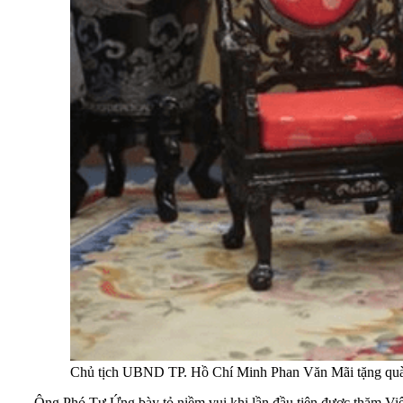
Chủ tịch UBND TP. Hồ Chí Minh Phan Văn Mãi tặng quà 
Ông Phó Tự Ứng bày tỏ niềm vui khi lần đầu tiên được thăm 