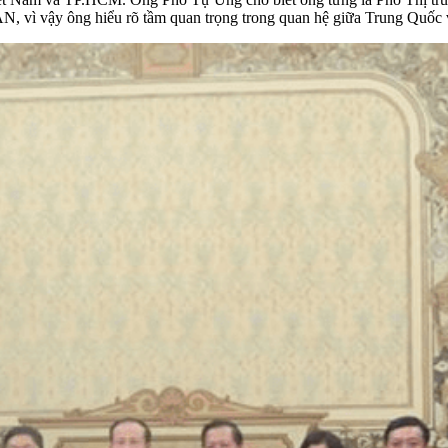
EAN, vì vậy ông hiểu rõ tầm quan trọng trong quan hệ giữa Trung Quố