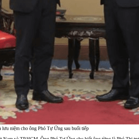
lưu niệm cho ông Phó Tự Ứng sau buổi tiếp
Việt Nam và TP.HCM. Ông Phó Tự Ứng cho biết ông từng là Phó Thị 