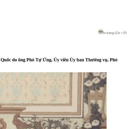
In trang
(Ctr + P)
g Quốc do ông Phó Tự Ứng, Ủy viên Ủy ban Thường vụ, Phó