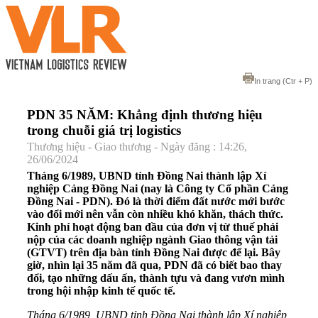
In trang
(Ctr + P)
PDN 35 NĂM: Khẳng định thương hiệu
trong chuỗi giá trị logistics
Thương hiệu - Giao thương - Ngày đăng : 14:26,
26/06/2024
Tháng 6/1989, UBND tỉnh Đồng Nai thành lập Xí
nghiệp Cảng Đồng Nai (nay là Công ty Cổ phần Cảng
Đồng Nai - PDN). Đó là thời điểm đất nước mới bước
vào đổi mới nên vẫn còn nhiều khó khăn, thách thức.
Kinh phí hoạt động ban đầu của đơn vị từ thuế phải
nộp của các doanh nghiệp ngành Giao thông vận tải
(GTVT) trên địa bàn tỉnh Đồng Nai được để lại. Bây
giờ, nhìn lại 35 năm đã qua, PDN đã có biết bao thay
đổi, tạo những dấu ấn, thành tựu và đang vươn mình
trong hội nhập kinh tế quốc tế.
Tháng 6/1989, UBND tỉnh Đồng Nai thành lập Xí nghiệp