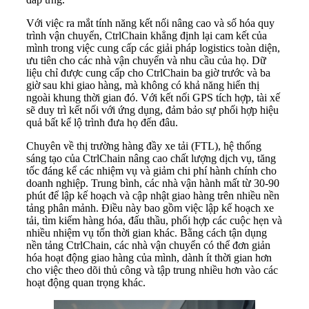
Với việc ra mắt tính năng kết nối nâng cao và số hóa quy
trình vận chuyển, CtrlChain khẳng định lại cam kết của
mình trong việc cung cấp các giải pháp logistics toàn diện,
ưu tiên cho các nhà vận chuyển và nhu cầu của họ. Dữ
liệu chỉ được cung cấp cho CtrlChain ba giờ trước và ba
giờ sau khi giao hàng, mà không có khả năng hiển thị
ngoài khung thời gian đó. Với kết nối GPS tích hợp, tài xế
sẽ duy trì kết nối với ứng dụng, đảm bảo sự phối hợp hiệu
quả bất kể lộ trình đưa họ đến đâu.
Chuyên về thị trường hàng đầy xe tải (FTL), hệ thống
sáng tạo của CtrlChain nâng cao chất lượng dịch vụ, tăng
tốc đáng kể các nhiệm vụ và giảm chi phí hành chính cho
doanh nghiệp. Trung bình, các nhà vận hành mất từ 30-90
phút để lập kế hoạch và cập nhật giao hàng trên nhiều nền
tảng phân mảnh. Điều này bao gồm việc lập kế hoạch xe
tải, tìm kiếm hàng hóa, đấu thầu, phối hợp các cuộc hẹn và
nhiều nhiệm vụ tốn thời gian khác. Bằng cách tận dụng
nền tảng CtrlChain, các nhà vận chuyển có thể đơn giản
hóa hoạt động giao hàng của mình, dành ít thời gian hơn
cho việc theo dõi thủ công và tập trung nhiều hơn vào các
hoạt động quan trọng khác.