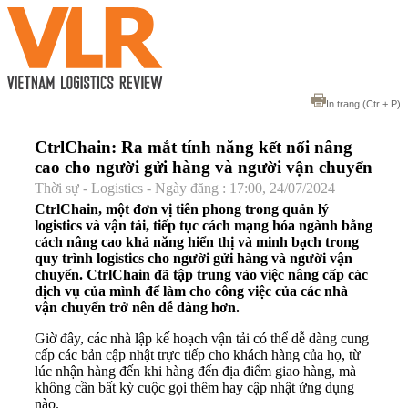
In trang
(Ctr + P)
CtrlChain: Ra mắt tính năng kết nối nâng
cao cho người gửi hàng và người vận chuyển
Thời sự - Logistics - Ngày đăng : 17:00, 24/07/2024
CtrlChain, một đơn vị tiên phong trong quản lý
logistics và vận tải, tiếp tục cách mạng hóa ngành bằng
cách nâng cao khả năng hiển thị và minh bạch trong
quy trình logistics cho người gửi hàng và người vận
chuyển. CtrlChain đã tập trung vào việc nâng cấp các
dịch vụ của mình để làm cho công việc của các nhà
vận chuyển trở nên dễ dàng hơn.
Giờ đây, các nhà lập kế hoạch vận tải có thể dễ dàng cung
cấp các bản cập nhật trực tiếp cho khách hàng của họ, từ
lúc nhận hàng đến khi hàng đến địa điểm giao hàng, mà
không cần bất kỳ cuộc gọi thêm hay cập nhật ứng dụng
nào.