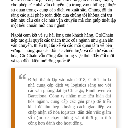
cho phép các nhà vận chuyển tập trung vào những gì thực
sự quan trọng - cung cấp dịch vụ xuất sắc. Chúng tôi tin
rằng các giải pháp toàn diện của chúng tôi không chỉ ưu
tiên nhu cầu của các nhà vận chuyển mà còn giúp thiết lập
một tiêu chuẩn mới cho ngành.”
Ngoài cam kết về sự hài lòng của khách hàng, CtrlChain
tiếp tục giải quyết các thách thức của ngành như gian lận
vận chuyển, thiếu hụt tài xế và các mối quan tâm về bền
vững. Thông qua các đối tác chiến lược và đầu tư vào số
hóa, CtrlChain vẫn đứng đầu trong việc thúc đẩy đổi mới
và tạo điều kiện mở rộng quốc tế.
Được thành lập vào năm 2018, CtrlChain là
nhà cung cấp dịch vụ logistics sáng tạo với
các văn phòng đặt tại Chicago, Eindhoven và
Barcelona. Công ty nhằm mục tiêu hiện đại
hóa ngành, cung cấp các giải pháp dễ triển
khai để thu hẹp khoảng cách giao tiếp và
chấp nhận số hóa logistics, dẫn đến việc giảm
số dặm xe chạy không và ít thời gian thủ
công hơn dành cho hoạt động.