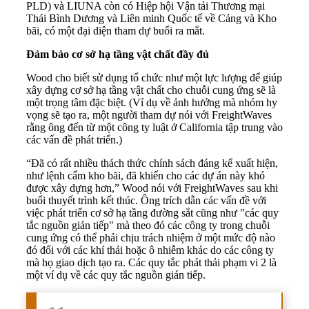
PLD) và LIUNA còn có Hiệp hội Vận tải Thương mại
Thái Bình Dương và Liên minh Quốc tế về Cảng và Kho
bãi, có một đại diện tham dự buổi ra mắt.
Đảm bảo cơ sở hạ tầng vật chất đầy đủ
Wood cho biết sử dụng tổ chức như một lực lượng để giúp
xây dựng cơ sở hạ tầng vật chất cho chuỗi cung ứng sẽ là
một trọng tâm đặc biệt. (Ví dụ về ảnh hưởng mà nhóm hy
vọng sẽ tạo ra, một người tham dự nói với FreightWaves
rằng ông đến từ một công ty luật ở California tập trung vào
các vấn đề phát triển.)
“Đã có rất nhiều thách thức chính sách đáng kể xuất hiện,
như lệnh cấm kho bãi, đã khiến cho các dự án này khó
được xây dựng hơn,” Wood nói với FreightWaves sau khi
buổi thuyết trình kết thúc. Ông trích dẫn các vấn đề với
việc phát triển cơ sở hạ tầng đường sắt cũng như "các quy
tắc nguồn gián tiếp" mà theo đó các công ty trong chuỗi
cung ứng có thể phải chịu trách nhiệm ở một mức độ nào
đó đối với các khí thải hoặc ô nhiễm khác do các công ty
mà họ giao dịch tạo ra. Các quy tắc phát thải phạm vi 2 là
một ví dụ về các quy tắc nguồn gián tiếp.