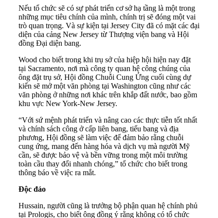
Nếu tổ chức sẽ có sự phát triển cơ sở hạ tầng là một trong
những mục tiêu chính của mình, chính trị sẽ đóng một vai
trò quan trọng. Và sự kiện tại Jersey City đã có mặt các đại
diện của cảng New Jersey từ Thượng viện bang và Hội
đồng Đại diện bang.
Wood cho biết trong khi trụ sở của hiệp hội hiện nay đặt
tại Sacramento, nơi mà công ty quan hệ công chúng của
ông đặt trụ sở, Hội đồng Chuỗi Cung Ứng cuối cùng dự
kiến sẽ mở một văn phòng tại Washington cũng như các
văn phòng ở những nơi khác trên khắp đất nước, bao gồm
khu vực New York-New Jersey.
“Với sứ mệnh phát triển và nâng cao các thực tiễn tốt nhất
và chính sách công ở cấp liên bang, tiểu bang và địa
phương, Hội đồng sẽ làm việc để đảm bảo rằng chuỗi
cung ứng, mang đến hàng hóa và dịch vụ mà người Mỹ
cần, sẽ được bảo vệ và bền vững trong một môi trường
toàn cầu thay đổi nhanh chóng,” tổ chức cho biết trong
thông báo về việc ra mắt.
Độc đáo
Hussain, người cũng là trưởng bộ phận quan hệ chính phủ
tại Prologis, cho biết ông đồng ý rằng không có tổ chức