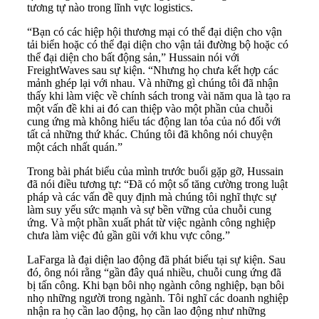
tương tự nào trong lĩnh vực logistics.
“Bạn có các hiệp hội thương mại có thể đại diện cho vận
tải biển hoặc có thể đại diện cho vận tải đường bộ hoặc có
thể đại diện cho bất động sản,” Hussain nói với
FreightWaves sau sự kiện. “Nhưng họ chưa kết hợp các
mảnh ghép lại với nhau. Và những gì chúng tôi đã nhận
thấy khi làm việc về chính sách trong vài năm qua là tạo ra
một vấn đề khi ai đó can thiệp vào một phần của chuỗi
cung ứng mà không hiểu tác động lan tỏa của nó đối với
tất cả những thứ khác. Chúng tôi đã không nói chuyện
một cách nhất quán.”
Trong bài phát biểu của mình trước buổi gặp gỡ, Hussain
đã nói điều tương tự: “Đã có một số tăng cường trong luật
pháp và các vấn đề quy định mà chúng tôi nghĩ thực sự
làm suy yếu sức mạnh và sự bền vững của chuỗi cung
ứng. Và một phần xuất phát từ việc ngành công nghiệp
chưa làm việc đủ gần gũi với khu vực công.”
LaFarga là đại diện lao động đã phát biểu tại sự kiện. Sau
đó, ông nói rằng “gần đây quá nhiều, chuỗi cung ứng đã
bị tấn công. Khi bạn bôi nhọ ngành công nghiệp, bạn bôi
nhọ những người trong ngành. Tôi nghĩ các doanh nghiệp
nhận ra họ cần lao động, họ cần lao động như những