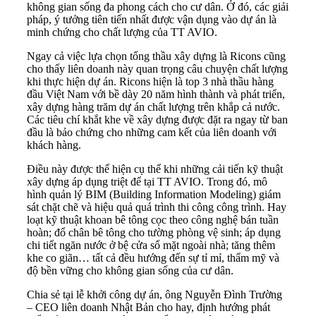
không gian sống đa phong cách cho cư dân. Ở đó, các giải
pháp, ý tưởng tiên tiến nhất được vận dụng vào dự án là
minh chứng cho chất lượng của TT AVIO.
Ngay cả việc lựa chọn tổng thầu xây dựng là Ricons cũng
cho thấy liên doanh này quan trọng câu chuyện chất lượng
khi thực hiện dự án. Ricons hiện là top 3 nhà thầu hàng
đầu Việt Nam với bề dày 20 năm hình thành và phát triển,
xây dựng hàng trăm dự án chất lượng trên khắp cả nước.
Các tiêu chí khắt khe về xây dựng được đặt ra ngay từ ban
đầu là bảo chứng cho những cam kết của liên doanh với
khách hàng.
Điều này được thể hiện cụ thể khi những cải tiến kỹ thuật
xây dựng áp dụng triệt để tại TT AVIO. Trong đó, mô
hình quản lý BIM (Building Information Modeling) giám
sát chặt chẽ và hiệu quả quá trình thi công công trình. Hay
loạt kỹ thuật khoan bê tông cọc theo công nghệ bán tuần
hoàn; đổ chân bê tông cho tường phòng vệ sinh; áp dụng
chi tiết ngăn nước ở bệ cửa sổ mặt ngoài nhà; tăng thêm
khe co giãn… tất cả đều hướng đến sự tỉ mỉ, thẩm mỹ và
độ bền vững cho không gian sống của cư dân.
Chia sẻ tại lễ khởi công dự án, ông Nguyễn Đình Trường
– CEO liên doanh Nhật Bản cho hay, định hướng phát