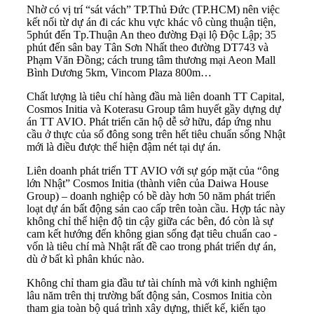
Nhờ có vị trí “sát vách” TP.Thủ Đức (TP.HCM) nên việc
kết nối từ dự án đi các khu vực khác vô cùng thuận tiện,
5phút đến Tp.Thuận An theo đường Đại lộ Độc Lập; 35
phút đến sân bay Tân Sơn Nhất theo đường DT743 và
Phạm Văn Đồng; cách trung tâm thương mại Aeon Mall
Bình Dương 5km, Vincom Plaza 800m…
Chất lượng là tiêu chí hàng đầu mà liên doanh TT Capital,
Cosmos Initia và Koterasu Group tâm huyết gầy dựng dự
án TT AVIO. Phát triển căn hộ dễ sở hữu, đáp ứng nhu
cầu ở thực của số đông song trên hết tiêu chuẩn sống Nhật
mới là điều được thể hiện đậm nét tại dự án.
Liên doanh phát triển TT AVIO với sự góp mặt của “ông
lớn Nhật” Cosmos Initia (thành viên của Daiwa House
Group) – doanh nghiệp có bề dày hơn 50 năm phát triển
loạt dự án bất động sản cao cấp trên toàn cầu. Hợp tác này
không chỉ thể hiện độ tin cậy giữa các bên, đó còn là sự
cam kết hướng đến không gian sống đạt tiêu chuẩn cao -
vốn là tiêu chí mà Nhật rất đề cao trong phát triển dự án,
dù ở bất kì phân khúc nào.
Không chỉ tham gia đầu tư tài chính mà với kinh nghiệm
lâu năm trên thị trường bất động sản, Cosmos Initia còn
tham gia toàn bộ quá trình xây dựng, thiết kế, kiến tạo