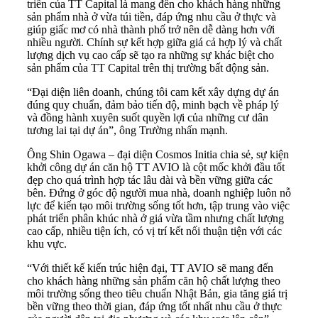
triển của TT Capital là mang đến cho khách hàng những
sản phẩm nhà ở vừa túi tiền, đáp ứng nhu cầu ở thực và
giúp giấc mơ có nhà thành phố trở nên dễ dàng hơn với
nhiều người. Chính sự kết hợp giữa giá cả hợp lý và chất
lượng dịch vụ cao cấp sẽ tạo ra những sự khác biệt cho
sản phẩm của TT Capital trên thị trường bất động sản.
“Đại diện liên doanh, chúng tôi cam kết xây dựng dự án
đúng quy chuẩn, đảm bảo tiến độ, minh bạch về pháp lý
và đồng hành xuyên suốt quyền lợi của những cư dân
tương lai tại dự án”, ông Trường nhấn mạnh.
Ông Shin Ogawa – đại diện Cosmos Initia chia sẻ, sự kiện
khởi công dự án căn hộ TT AVIO là cột mốc khởi đầu tốt
đẹp cho quá trình hợp tác lâu dài và bền vững giữa các
bên. Đứng ở góc độ người mua nhà, doanh nghiệp luôn nỗ
lực để kiến tạo môi trường sống tốt hơn, tập trung vào việc
phát triển phân khúc nhà ở giá vừa tầm nhưng chất lượng
cao cấp, nhiều tiện ích, có vị trí kết nối thuận tiện với các
khu vực.
“Với thiết kế kiến trúc hiện đại, TT AVIO sẽ mang đến
cho khách hàng những sản phẩm căn hộ chất lượng theo
môi trường sống theo tiêu chuẩn Nhật Bản, gia tăng giá trị
bền vững theo thời gian, đáp ứng tốt nhất nhu cầu ở thực