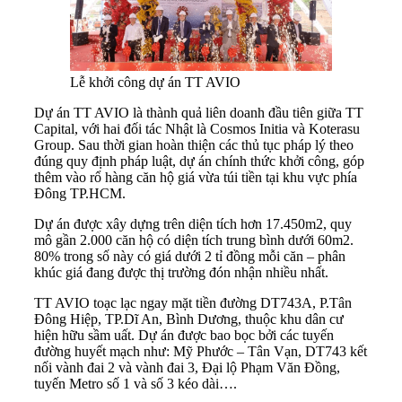
Lễ khởi công dự án TT AVIO
Dự án TT AVIO là thành quả liên doanh đầu tiên giữa TT
Capital, với hai đối tác Nhật là Cosmos Initia và Koterasu
Group. Sau thời gian hoàn thiện các thủ tục pháp lý theo
đúng quy định pháp luật, dự án chính thức khởi công, góp
thêm vào rổ hàng căn hộ giá vừa túi tiền tại khu vực phía
Đông TP.HCM.
Dự án được xây dựng trên diện tích hơn 17.450m2, quy
mô gần 2.000 căn hộ có diện tích trung bình dưới 60m2.
80% trong số này có giá dưới 2 tỉ đồng mỗi căn – phân
khúc giá đang được thị trường đón nhận nhiều nhất.
TT AVIO toạc lạc ngay mặt tiền đường DT743A, P.Tân
Đông Hiệp, TP.Dĩ An, Bình Dương, thuộc khu dân cư
hiện hữu sầm uất. Dự án được bao bọc bởi các tuyến
đường huyết mạch như: Mỹ Phước – Tân Vạn, DT743 kết
nối vành đai 2 và vành đai 3, Đại lộ Phạm Văn Đồng,
tuyến Metro số 1 và số 3 kéo dài….