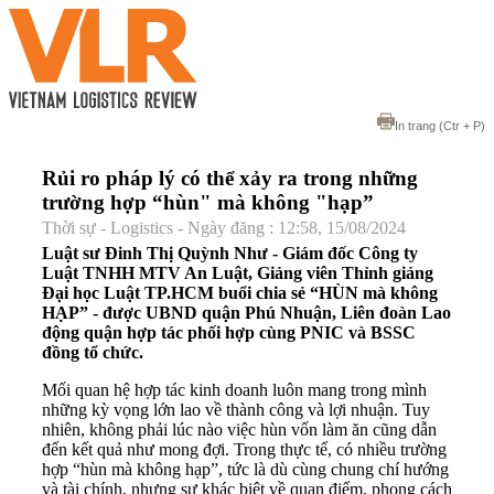
In trang
(Ctr + P)
Rủi ro pháp lý có thể xảy ra trong những
trường hợp “hùn" mà không "hạp”
Thời sự - Logistics - Ngày đăng : 12:58, 15/08/2024
Luật sư Đinh Thị Quỳnh Như - Giám đốc Công ty
Luật TNHH MTV An Luật, Giảng viên Thỉnh giảng
Đại học Luật TP.HCM buổi chia sẻ “HÙN mà không
HẠP” - được UBND quận Phú Nhuận, Liên đoàn Lao
động quận hợp tác phối hợp cùng PNIC và BSSC
đồng tổ chức.
Mối quan hệ hợp tác kinh doanh luôn mang trong mình
những kỳ vọng lớn lao về thành công và lợi nhuận. Tuy
nhiên, không phải lúc nào việc hùn vốn làm ăn cũng dẫn
đến kết quả như mong đợi. Trong thực tế, có nhiều trường
hợp “hùn mà không hạp”, tức là dù cùng chung chí hướng
và tài chính, nhưng sự khác biệt về quan điểm, phong cách