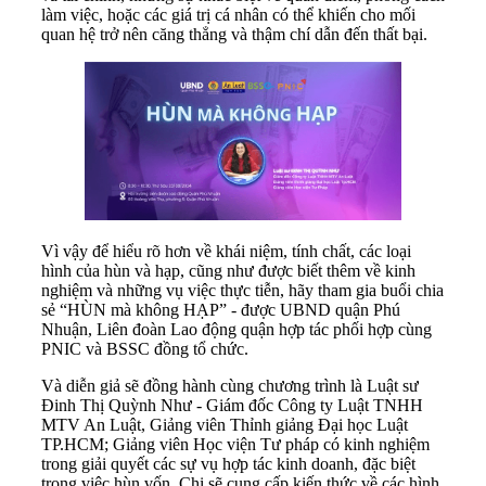
làm việc, hoặc các giá trị cá nhân có thể khiến cho mối
quan hệ trở nên căng thẳng và thậm chí dẫn đến thất bại.
Vì vậy để hiểu rõ hơn về khái niệm, tính chất, các loại
hình của hùn và hạp, cũng như được biết thêm về kinh
nghiệm và những vụ việc thực tiễn, hãy tham gia buổi chia
sẻ “HÙN mà không HẠP” - được UBND quận Phú
Nhuận, Liên đoàn Lao động quận hợp tác phối hợp cùng
PNIC và BSSC đồng tổ chức.
Và diễn giả sẽ đồng hành cùng chương trình là Luật sư
Đinh Thị Quỳnh Như - Giám đốc Công ty Luật TNHH
MTV An Luật, Giảng viên Thỉnh giảng Đại học Luật
TP.HCM; Giảng viên Học viện Tư pháp có kinh nghiệm
trong giải quyết các sự vụ hợp tác kinh doanh, đặc biệt
trong việc hùn vốn. Chị sẽ cung cấp kiến thức về các hình