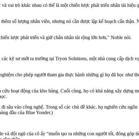
và vai trò khác nhau có thể là một chiến lược phát triển nhân tài hiệ
g thêm số lượng nhân viên, nhưng nó cần được lập kế hoạch cẩn thận.
iến lược phát triển và giữ chân nhân tài rộng lớn hơn," Noble nói.
 các kỹ sư mới ra trường tại Tryon Solutions, một nhà cung cấp dịch v
í nghiệm cho phép người tham gia thực hành những gì họ đã học như thể
ên cứu hoạt động của kho hàng. Cuối cùng, họ có khả năng xây dựng m
học.
 sâu vào công nghệ. Trong số các chủ đề khác, họ nghiên cứu ngôn n
hàng đầu của Blue Yonder.)
tle và đội ngũ của cô ấy “muốn tạo ra những con người tốt, đóng góp tí