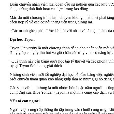
Luân chuyển nhân viên giai đoạn đầu sự nghiệp qua các khu vực 
tăng cường tính linh hoạt của lực lượng lao động.
Mặc dù một chương trình luân chuyển không nhất thiết phải tăn
cách hợp lý về các cơ hội thăng tiến trong tương lai.
"Các mảnh ghép phải được kết nối với nhau và là một phần của ch
Đại học Tryon
Tryon University là một chương trình dành cho nhân viên mới và
đang giúp công ty thu hút và giữ chân các ứng viên có năng lực.
"Quá trình này cân bằng giữa học tập lý thuyết và các phòng th
sự tại Tryon Solutions, giải thích.
Những sinh viên mới tốt nghiệp đại học bắt đầu bằng việc nghi
Một chuyến tham quan kho hàng giúp làm rõ những gì họ đang 
Các sinh viên—thường là một nhóm bốn hoặc năm người—cũng đi
cung ứng của Blue Yonder. (Tryon là một nhà cung cấp dịch vụ 
Yếu tố con người
Ngoài việc cung cấp thông tin tập trung vào chuỗi cung ứng, Lit