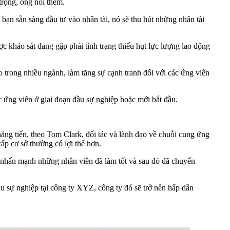
trọng, ông nói thêm.
 bạn sẵn sàng đầu tư vào nhân tài, nó sẽ thu hút những nhân tài
ợc khảo sát đang gặp phải tình trạng thiếu hụt lực lượng lao động
ạo trong nhiều ngành, làm tăng sự cạnh tranh đối với các ứng viên
 ứng viên ở giai đoạn đầu sự nghiệp hoặc mới bắt đầu.
g tiến, theo Tom Clark, đối tác và lãnh đạo về chuỗi cung ứng
ấp cơ sở thường có lợi thế hơn.
c nhấn mạnh những nhân viên đã làm tốt và sau đó đã chuyển
u sự nghiệp tại công ty XYZ, công ty đó sẽ trở nên hấp dẫn