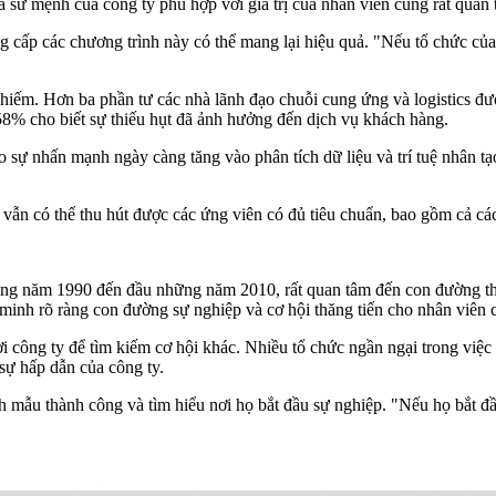
à sứ mệnh của công ty phù hợp với giá trị của nhân viên cũng rất quan 
ng cấp các chương trình này có thể mang lại hiệu quả. "Nếu tổ chức của
an hiếm. Hơn ba phần tư các nhà lãnh đạo chuỗi cung ứng và logistics đư
58% cho biết sự thiếu hụt đã ảnh hưởng đến dịch vụ khách hàng.
 do sự nhấn mạnh ngày càng tăng vào phân tích dữ liệu và trí tuệ nhân t
ẫn có thể thu hút được các ứng viên có đủ tiêu chuẩn, bao gồm cả các
ng năm 1990 đến đầu những năm 2010, rất quan tâm đến con đường thăn
g minh rõ ràng con đường sự nghiệp và cơ hội thăng tiến cho nhân viên c
i công ty để tìm kiếm cơ hội khác. Nhiều tổ chức ngần ngại trong việ
sự hấp dẫn của công ty.
h mẫu thành công và tìm hiểu nơi họ bắt đầu sự nghiệp. "Nếu họ bắt đầ