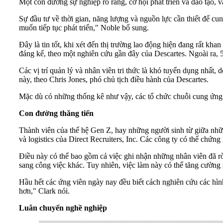
Một con đường sự nghiệp rõ ràng, cơ hội phát triển và đào tạo, v
Sự đầu tư về thời gian, năng lượng và nguồn lực cần thiết để cu
muốn tiếp tục phát triển," Noble bổ sung.
Đây là tin tốt, khi xét đến thị trường lao động hiện đang rất kh
đáng kể, theo một nghiên cứu gần đây của Descartes. Ngoài ra, 
Các vị trí quản lý và nhân viên tri thức là khó tuyển dụng nhất,
này, theo Chris Jones, phó chủ tịch điều hành của Descartes.
Mặc dù có những thống kê như vậy, các tổ chức chuỗi cung ứng v
Con đường thăng tiến
Thành viên của thế hệ Gen Z, hay những người sinh từ giữa nhữ
và logistics của Direct Recruiters, Inc. Các công ty có thể chứn
Điều này có thể bao gồm cả việc ghi nhận những nhân viên đã rờ
sang công việc khác. Tuy nhiên, việc làm này có thể tăng cường 
Hầu hết các ứng viên ngày nay đều biết cách nghiên cứu các hìn
hơn," Clark nói.
Luân chuyển nghề nghiệp