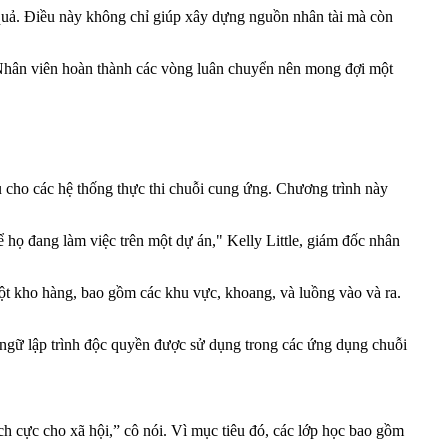
u quả. Điều này không chỉ giúp xây dựng nguồn nhân tài mà còn
 Nhân viên hoàn thành các vòng luân chuyển nên mong đợi một
ụ cho các hệ thống thực thi chuỗi cung ứng. Chương trình này
 họ đang làm việc trên một dự án," Kelly Little, giám đốc nhân
ột kho hàng, bao gồm các khu vực, khoang, và luồng vào và ra.
gữ lập trình độc quyền được sử dụng trong các ứng dụng chuỗi
ch cực cho xã hội,” cô nói. Vì mục tiêu đó, các lớp học bao gồm