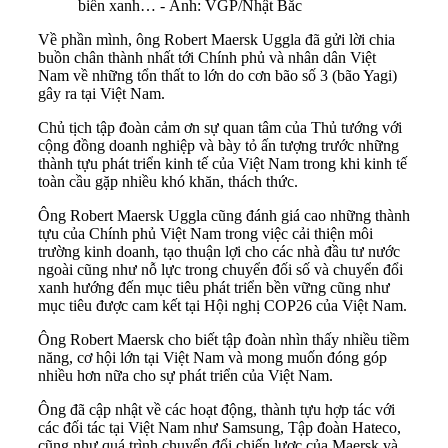
biển xanh… - Ảnh: VGP/Nhật Bắc
Về phần mình, ông Robert Maersk Uggla đã gửi lời chia
buồn chân thành nhất tới Chính phủ và nhân dân Việt
Nam về những tổn thất to lớn do cơn bão số 3 (bão Yagi)
gây ra tại Việt Nam.
Chủ tịch tập đoàn cảm ơn sự quan tâm của Thủ tướng với
cộng đồng doanh nghiệp và bày tỏ ấn tượng trước những
thành tựu phát triển kinh tế của Việt Nam trong khi kinh tế
toàn cầu gặp nhiều khó khăn, thách thức.
Ông Robert Maersk Uggla cũng đánh giá cao những thành
tựu của Chính phủ Việt Nam trong việc cải thiện môi
trường kinh doanh, tạo thuận lợi cho các nhà đầu tư nước
ngoài cũng như nỗ lực trong chuyển đối số và chuyển đổi
xanh hướng đến mục tiêu phát triển bền vững cũng như
mục tiêu được cam kết tại Hội nghị COP26 của Việt Nam.
Ông Robert Maersk cho biết tập đoàn nhìn thấy nhiều tiềm
năng, cơ hội lớn tại Việt Nam và mong muốn đóng góp
nhiều hơn nữa cho sự phát triển của Việt Nam.
Ông đã cập nhật về các hoạt động, thành tựu hợp tác với
các đối tác tại Việt Nam như Samsung, Tập đoàn Hateco,
cũng như quá trình chuyển đổi chiến lược của Maersk và