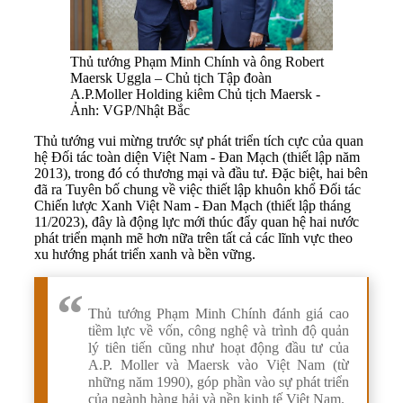
Thủ tướng Phạm Minh Chính và ông Robert
Maersk Uggla – Chủ tịch Tập đoàn
A.P.Moller Holding kiêm Chủ tịch Maersk -
Ảnh: VGP/Nhật Bắc
Thủ tướng vui mừng trước sự phát triển tích cực của quan
hệ Đối tác toàn diện Việt Nam - Đan Mạch (thiết lập năm
2013), trong đó có thương mại và đầu tư. Đặc biệt, hai bên
đã ra Tuyên bố chung về việc thiết lập khuôn khổ Đối tác
Chiến lược Xanh Việt Nam - Đan Mạch (thiết lập tháng
11/2023), đây là động lực mới thúc đẩy quan hệ hai nước
phát triển mạnh mẽ hơn nữa trên tất cả các lĩnh vực theo
xu hướng phát triển xanh và bền vững.
Thủ tướng Phạm Minh Chính đánh giá cao
tiềm lực về vốn, công nghệ và trình độ quản
lý tiên tiến cũng như hoạt động đầu tư của
A.P. Moller và Maersk vào Việt Nam (từ
những năm 1990), góp phần vào sự phát triển
của ngành hàng hải và nền kinh tế Việt Nam.