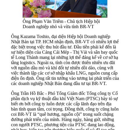
Ông Phạm Văn Triêm - Chủ tịch Hiệp hội
Doanh nghiệp nhỏ và vừa tỉnh BR-VT
Ông Kazama Toshio, đại diện Hiệp hội Doanh nghiệp
Nhật Bản tại TP. HCM nhận định, BR-VT có nhiều lợi thế
đặc biệt trong việc thu hút đầu tư. Đầu tiên phải kế đến là
sự hiện diện của Cảng Cái Mép - Thị Vải và sân bay quốc
tế Long Thành mang lại những lợi thế đáng kể về cơ sở hạ
tầng logistics. Ngoài ra, tỉnh còn được thiên nhiên ưu đãi
với nguồn dầu mỏ và khí đốt tự nhiên dồi dào, cùng với
việc thành lập các cơ sở nhập khẩu LNG, nguồn cung cấp
điện ổn định. Ông rất tin tưởng vào tương lai phát triển của
các doanh nghiệp Nhật Bản đang đầu tư tại BR-VT.
Ông Trần Hồ Bắc - Phó Tổng Giám đốc Tổng công ty Cổ
phần dịch vụ kỹ thuật dầu khí Việt Nam (PTSC) bày tỏ sự
biết ơn bởi công ty luôn được các cấp lãnh đạo trên địa
bàn tỉnh quan tâm, coi trọng. Đồng thời, công ty cũng luôn
coi BR-VT là “quê hương, nguồn cội” trong suốt chặng
đường phát triển của mình. Hàng ngày, hàng giờ, những
con người PTSC, phương tiện của PTSC đang lao động,
phát huy, kiến tạo nên thương hiệu quốc tế và đã tạo nên