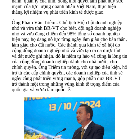
hành, quản lý của tỉnh, đồng thời quyết tâm phát huy sức
mạnh của lực lượng doanh nhân Việt Nam, thực hiện
thắng lợi nhiệm vụ phát triển kinh tế được giao.
Ông Phạm Văn Triêm - Chủ tịch Hiệp hội doanh nghiệp
nhỏ và vừa tỉnh BR-VT cho biết, đội ngũ doanh nghiệp
nhỏ và vừa đang chiếm đến 98% tổng số doanh nghiệp
hiện nay, họ đang nỗ lực từng ngày làm giàu cho bản thân,
làm giàu cho đất nước. Các thành quả kinh tế xã hội do
cộng đồng doanh nghiệp nhỏ và vừa tạo ra đã được tỉnh
và đất nước ghi nhận, đó là niềm tự hào và cũng là lòng tin
của cộng đồng doanh nghiệp dành cho nhà nước, cho
chính quyền. Ông Triêm tin tưởng, với sự tạo điều kiện, hỗ
trợ từ các cấp chính quyền, các doanh nghiệp của tỉnh sẽ
ngày càng phát triển vững mạnh, góp phần đưa BR-VT
trở thành một trong những vùng kinh tế trọng điểm của
quốc gia và vươn tầm quốc tế.