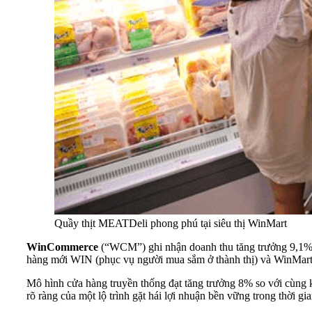
Quầy thịt MEATDeli phong phú tại siêu thị WinMart
WinCommerce
(“WCM”) ghi nhận doanh thu tăng trưởng 9,1% s
hàng mới WIN (phục vụ người mua sắm ở thành thị) và WinMart+
Mô hình cửa hàng truyền thống đạt tăng trưởng 8% so với cùng 
rõ ràng của một lộ trình gặt hái lợi nhuận bền vững trong thời gia