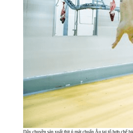
Dây chuyền sản xuất thịt ủ mát chuẩn Âu tại tổ hợp chế 