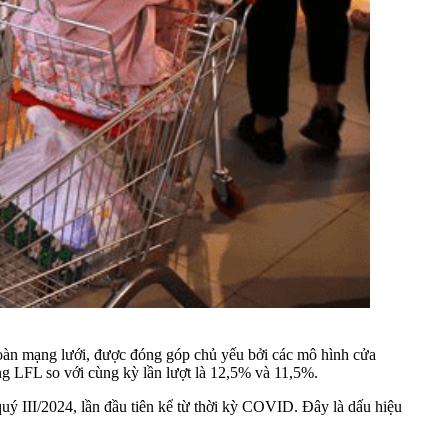
toàn mạng lưới, được đóng góp chủ yếu bởi các mô hình cửa
g LFL so với cùng kỳ lần lượt là 12,5% và 11,5%.
 III/2024, lần đầu tiên kể từ thời kỳ COVID. Đây là dấu hiệu