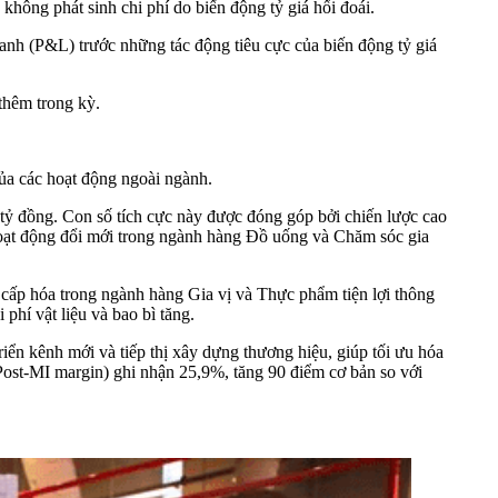
không phát sinh chi phí do biến động tỷ giá hối đoái.
nh (P&L) trước những tác động tiêu cực của biến động tỷ giá
thêm trong kỳ.
a các hoạt động ngoài ngành.
ỷ đồng. Con số tích cực này được đóng góp bởi chiến lược cao
 hoạt động đổi mới trong ngành hàng Đồ uống và Chăm sóc gia
o cấp hóa trong ngành hàng Gia vị và Thực phẩm tiện lợi thông
phí vật liệu và bao bì tăng.
ển kênh mới và tiếp thị xây dựng thương hiệu, giúp tối ưu hóa
Post-MI margin) ghi nhận 25,9%, tăng 90 điểm cơ bản so với