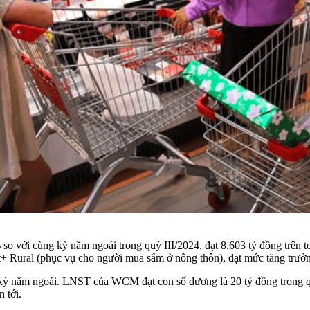
o với cùng kỳ năm ngoái trong quý III/2024, đạt 8.603 tỷ đồng trên 
 Rural (phục vụ cho người mua sắm ở nông thôn), đạt mức tăng trưởn
kỳ năm ngoái. LNST của WCM đạt con số dương là 20 tỷ đồng trong quý
n tới.