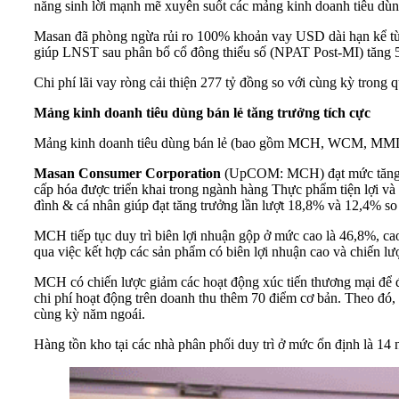
năng sinh lời mạnh mẽ xuyên suốt các mảng kinh doanh tiêu dùng b
Masan đã phòng ngừa rủi ro 100% khoản vay USD dài hạn kể từ 
giúp LNST sau phân bổ cổ đông thiểu số (NPAT Post-MI) tăng 5
Chi phí lãi vay ròng cải thiện 277 tỷ đồng so với cùng kỳ trong
Mảng kinh doanh tiêu dùng bán lẻ tăng trưởng tích cực
Mảng kinh doanh tiêu dùng bán lẻ (bao gồm MCH, WCM, MML và 
Masan Consumer Corporation
(UpCOM: MCH) đạt mức tăng trư
cấp hóa được triển khai trong ngành hàng Thực phẩm tiện lợi và
đình & cá nhân giúp đạt tăng trưởng lần lượt 18,8% và 12,4% so
MCH tiếp tục duy trì biên lợi nhuận gộp ở mức cao là 46,8%, cao
qua việc kết hợp các sản phẩm có biên lợi nhuận cao và chiến lượ
MCH có chiến lược giảm các hoạt động xúc tiến thương mại để đầ
chi phí hoạt động trên doanh thu thêm 70 điểm cơ bản. Theo đó
cùng kỳ năm ngoái.
Hàng tồn kho tại các nhà phân phối duy trì ở mức ổn định là 14 