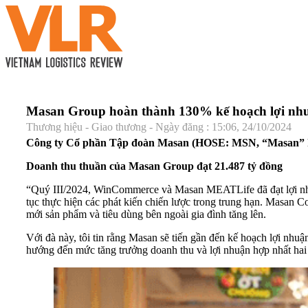
Masan Group hoàn thành 130% kế hoạch lợi nh
Thương hiệu - Giao thương - Ngày đăng : 15:06, 24/10/2024
Công ty Cổ phần Tập đoàn Masan (HOSE: MSN, “Masan” hoặc
Doanh thu thuần của Masan Group đạt 21.487 tỷ đồng
“Quý III/2024, WinCommerce và Masan MEATLife đã đạt lợi nhuận 
tục thực hiện các phát kiến chiến lược trong trung hạn. Masan C
mới sản phẩm và tiêu dùng bên ngoài gia đình tăng lên.
Với đà này, tôi tin rằng Masan sẽ tiến gần đến kế hoạch lợi nhuậ
hướng đến mức tăng trưởng doanh thu và lợi nhuận hợp nhất ha