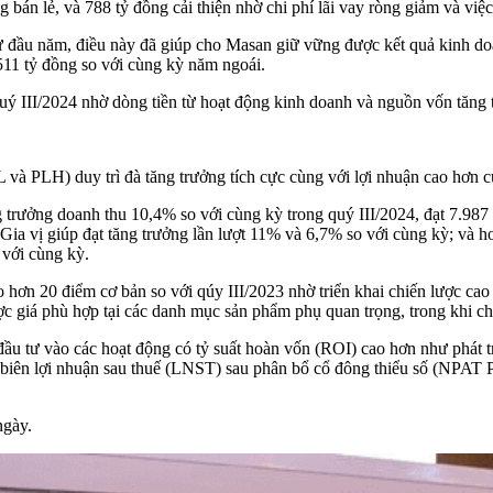
án lẻ, và 788 tỷ đồng cải thiện nhờ chi phí lãi vay ròng giảm và việc 
đầu năm, điều này đã giúp cho Masan giữ vững được kết quả kinh doa
11 tỷ đồng so với cùng kỳ năm ngoái.
 quý III/2024 nhờ dòng tiền từ hoạt động kinh doanh và nguồn vốn tăng 
PLH) duy trì đà tăng trưởng tích cực cùng với lợi nhuận cao hơn củ
ởng doanh thu 10,4% so với cùng kỳ trong quý III/2024, đạt 7.987 t
 Gia vị giúp đạt tăng trưởng lần lượt 11% và 6,7% so với cùng kỳ; và
 với cùng kỳ.
 hơn 20 điểm cơ bản so với qúy III/2023 nhờ triển khai chiến lược ca
c giá phù hợp tại các danh mục sản phẩm phụ quan trọng, trong khi chi 
u tư vào các hoạt động có tỷ suất hoàn vốn (ROI) cao hơn như phát tri
, biên lợi nhuận sau thuế (LNST) sau phân bổ cổ đông thiểu số (NPAT 
ngày.