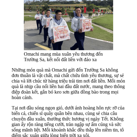
Omachi mang mùa xuân yêu thương đến
Trường Sa, kết nối đất liền với đảo xa
Những món quà mà Omachi gửi đến Trường Sa không
đơn thuần là vật chất, mà chất chứa tình yêu thương, sự sẻ
chia và lời chúc từ hàng triệu trái tim nơi đất liền. Mỗi món
quà là nhịp cầu nối liền hai đầu đất nước, mang theo thông
điệp đoàn kết, gắn bó keo sơn giữa đồng bào trong mọi
hoàn cảnh.
Tại nơi đầu sóng ngọn gió, dưới ánh hoàng hôn rực rỡ của
biển cả, chiến sĩ quây quần bên nhau, cùng sẻ chia câu
chuyện đầu xuân, thưởng thức hương vị ngày Tết. Không
gian ấy rộn ràng tiếng cười, tràn ngập sự ấm cúng và sức
sống mãnh liệt. Mỗi khoảnh khắc đều thắp lên niềm tin, tô
điểm sắc xuân giữa lòng biển trời xa xôi.