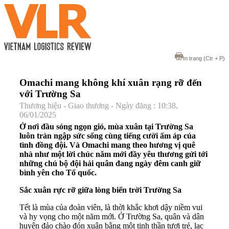
In trang
(Ctr + P)
Omachi mang không khí xuân rạng rỡ đến
với Trường Sa
Thương hiệu - Giao thương - Ngày đăng : 10:38,
06/01/2025
Ở nơi đầu sóng ngọn gió, mùa xuân tại Trường Sa
luôn tràn ngập sức sống cùng tiếng cười ấm áp của
tình đồng đội. Và Omachi mang theo hương vị quê
nhà như một lời chúc năm mới đầy yêu thương gửi tới
những chú bộ đội hải quân đang ngày đêm canh giữ
bình yên cho Tổ quốc.
Sắc xuân rực rỡ giữa lòng biển trời Trường Sa
Tết là mùa của đoàn viên, là thời khắc khơi dậy niềm vui
và hy vọng cho một năm mới. Ở Trường Sa, quân và dân
huyện đảo chào đón xuân bằng một tinh thần tươi trẻ, lạc