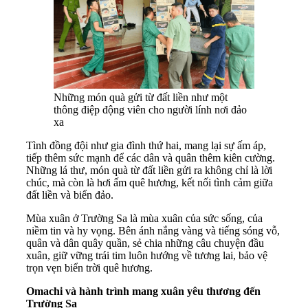
Những món quà gửi từ đất liền như một
thông điệp động viên cho người lính nơi đảo
xa
Tình đồng đội như gia đình thứ hai, mang lại sự ấm áp,
tiếp thêm sức mạnh để các dân và quân thêm kiên cường.
Những lá thư, món quà từ đất liền gửi ra không chỉ là lời
chúc, mà còn là hơi ấm quê hương, kết nối tình cảm giữa
đất liền và biển đảo.
Mùa xuân ở Trường Sa là mùa xuân của sức sống, của
niềm tin và hy vọng. Bên ánh nắng vàng và tiếng sóng vỗ,
quân và dân quây quần, sẻ chia những câu chuyện đầu
xuân, giữ vững trái tim luôn hướng về tương lai, bảo vệ
trọn vẹn biển trời quê hương.
Omachi và hành trình mang xuân yêu thương đến
Trường Sa