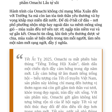
phẩm Omachi Lẩu tự sôi
Hành trình của Omachi không chỉ mang Mùa Xuân đến
với Trường Sa mà còn lan tỏa tinh thần yêu thương và hy
vọng khắp mọi miền đất nước. Để dù ở bất cứ đâu – nơi
phố phường nhộn nhịp hay ngoài đảo xa mênh mông sóng
gió – mùa xuân đều trở nên rực rỡ, ngập tràn niềm vui và
sự gắn kết. Omachi tin rằng, khi tình yêu thương được sẻ
chia, mùa xuân sẽ hiện diện trong tim mỗi người, làm nên
một năm mới rạng ngời, đầy ý nghĩa.
Tết Ất Tỵ 2025, Omachi ra mắt phiên bản
thùng “Tiếng Trống Hội Xuân”, đánh dấu
một chiến dịch đầy cảm hứng trong dịp năm
mới. Lấy cảm hứng từ âm thanh tiếng trống
hội – biểu tượng của Tết cổ truyền Việt Nam,
sản phẩm này không chỉ mang đến hương vị
thơm ngon mà còn gửi gắm tinh thần vui tươi,
khỏe trong đẹp ngoài, tràn đầy sức sống. Với
sản phẩm này, Omachi gửi gắm không khí
tưng bừng rộn rã của lễ hội ngày Tết và sự
thôi thúc thay đổi để đón điều tốt đẹp hơn
trong năm mới. Tết này, rước về nhà thùng