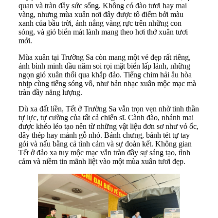
quan và tràn đầy sức sống. Không có đào tươi hay mai
vàng, nhưng mùa xuân nơi đây được tô điểm bởi màu
xanh của bầu trời, ánh nắng vàng rực trên những con
sóng, và gió biển mát lành mang theo hơi thở xuân tươi
mới.
Mùa xuân tại Trường Sa còn mang một vẻ đẹp rất riêng,
ánh bình minh đầu năm soi rọi mặt biển lấp lánh, những
ngọn gió xuân thổi qua khắp đảo. Tiếng chim hải âu hòa
nhịp cùng tiếng sóng vỗ, như bản nhạc xuân mộc mạc mà
tràn đầy năng lượng.
Dù xa đất liền, Tết ở Trường Sa vẫn trọn vẹn nhờ tinh thần
tự lực, tự cường của tất cả chiến sĩ. Cành đào, nhánh mai
được khéo léo tạo nên từ những vật liệu đơn sơ như vỏ ốc,
dây thép hay mảnh gỗ nhỏ. Bánh chưng, bánh tét tự tay
gói và nấu bằng cả tình cảm và sự đoàn kết. Không gian
Tết ở đảo xa tuy mộc mạc vẫn tràn đầy sự sáng tạo, tình
cảm và niềm tin mãnh liệt vào một mùa xuân tươi đẹp.