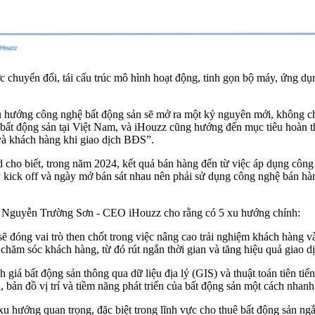
uyển đổi, tái cấu trúc mô hình hoạt động, tinh gọn bộ máy, ứng dụng
ớng công nghệ bất động sản sẽ mở ra một kỷ nguyên mới, không chỉ 
bất động sản tại Việt Nam, và iHouzz cũng hướng đến mục tiêu hoàn th
và khách hàng khi giao dịch BĐS”.
ho biết, trong năm 2024, kết quả bán hàng đến từ việc áp dụng côn
 kick off và ngày mở bán sát nhau nên phải sử dụng công nghệ bán hà
 Nguyễn Trường Sơn - CEO iHouzz cho rằng có 5 xu hướng chính:
 sẽ đóng vai trò then chốt trong việc nâng cao trải nghiệm khách hàng 
chăm sóc khách hàng, từ đó rút ngắn thời gian và tăng hiệu quả giao dị
giá bất động sản thông qua dữ liệu địa lý (GIS) và thuật toán tiên tiến
, bản đồ vị trí và tiềm năng phát triển của bất động sản một cách nhan
à xu hướng quan trọng, đặc biệt trong lĩnh vực cho thuê bất động sản n