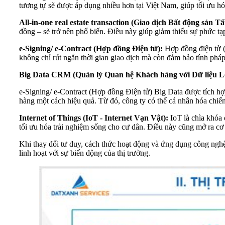
tương tự sẽ được áp dụng nhiều hơn tại Việt Nam, giúp tối ưu hó
All-in-one real estate transaction (Giao dịch Bất động sản T
đồng – sẽ trở nên phổ biến. Điều này giúp giảm thiểu sự phức tạp
e-Signing/ e-Contract (Hợp đồng Điện tử):
Hợp đồng điện tử (
không chỉ rút ngắn thời gian giao dịch mà còn đảm bảo tính pháp
Big Data CRM (Quản lý Quan hệ Khách hàng với Dữ liệu L
e-Signing/ e-Contract (Hợp đồng Điện tử) Big Data được tích h
hàng một cách hiệu quả. Từ đó, công ty có thể cá nhân hóa chiế
Internet of Things (IoT - Internet Vạn Vật):
IoT là chìa khóa
tối ưu hóa trải nghiệm sống cho cư dân. Điều này cũng mở ra cơ
Khi thay đổi tư duy, cách thức hoạt động và ứng dụng công nghệ
linh hoạt với sự biến động của thị trường.