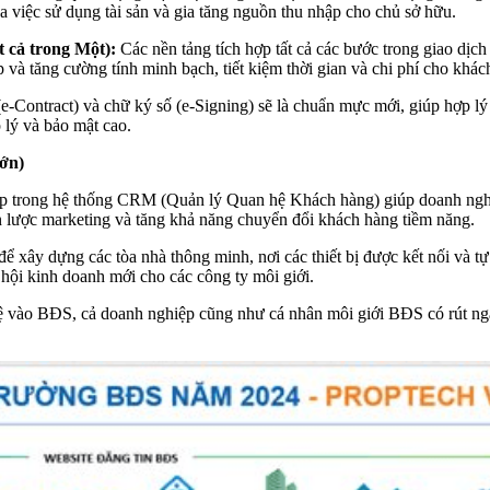
a việc sử dụng tài sản và gia tăng nguồn thu nhập cho chủ sở hữu.
ất cả trong Một):
Các nền tảng tích hợp tất cả các bước trong giao dịch
 và tăng cường tính minh bạch, tiết kiệm thời gian và chi phí cho khác
e-Contract) và chữ ký số (e-Signing) sẽ là chuẩn mực mới, giúp hợp lý
 lý và bảo mật cao.
ớn)
ợp trong hệ thống CRM (Quản lý Quan hệ Khách hàng) giúp doanh nghiệp
n lược marketing và tăng khả năng chuyển đổi khách hàng tiềm năng.
 để xây dựng các tòa nhà thông minh, nơi các thiết bị được kết nối và 
 hội kinh doanh mới cho các công ty môi giới.
 vào BĐS, cả doanh nghiệp cũng như cá nhân môi giới BĐS có rút ngắn 