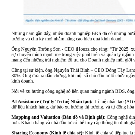
Những năm gần đây, nhiều doanh nghiệp BĐS đã có những bước ch
trường và chu kỳ mới nhằm nâng cao hiệu quả kinh doanh.
Ông Nguyễn Trường Sơn - CEO iHouzz cho rằng: “Từ 2025, xu hư
sự chuyển mình mạnh mẽ trong việc phát triển và quản lý ngành 
mang đến những trải nghiệm tối ưu cho Doanh nghiệp môi giới 
Cũng tại sự kiện, ông Nguyễn Thái Bình – CEO Đông Tây Land c
30%. Ông đưa ra dẫn chứng, khi một số chủ đầu tư tổ chức ngày
kinh doanh.
Nói về xu hướng công nghệ số liên quan mảng ngành BĐS, ông
AI Assistance (Trợ lý Trí tuệ Nhân tạo):
Trí tuệ nhân tạo (AI)
dữ liệu khách hàng, dự báo xu hướng thị trường, và tự động hóa 
Mapping and Valuation (Bản đồ và Định giá):
Công nghệ định 
hơn. Khách hàng và nhà đầu tư có thể truy cập thông tin định giá
Sharing Economy (Kinh tế chia sẻ):
Kinh tế chia sẻ tiếp tục l