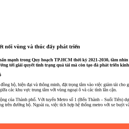
 nối vùng và thúc đẩy phát triển
c nhấn mạnh trong Quy hoạch TP.HCM thời kỳ 2021-2030, tầm nhìn 
ng tới giải quyết tình trạng quá tải mà còn tạo đà phát triển kinh
ô
ng bộ, hiện đại và thông minh, đặt trọng tâm vào việc giảm tải cho gi
 giữa các khu vực trung tâm với vùng ngoại ô và các tỉnh lân cận.
g cộng của Thành phố. Với tuyến Metro số 1 (Bến Thành – Suối Tiên) 
ông trên đường bộ. Ngoài ra, việc tích hợp hệ thống metro với xe buýt 