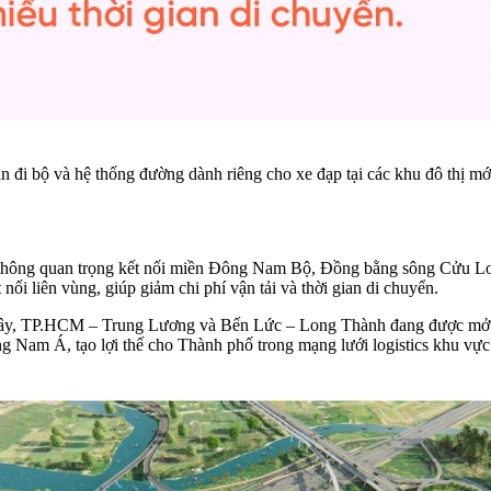
 đi bộ và hệ thống đường dành riêng cho xe đạp tại các khu đô thị mớ
 thông quan trọng kết nối miền Đông Nam Bộ, Đồng bằng sông Cửu Lo
nối liên vùng, giúp giảm chi phí vận tải và thời gian di chuyển.
y, TP.HCM – Trung Lương và Bến Lức – Long Thành đang được mở rộ
g Nam Á, tạo lợi thế cho Thành phố trong mạng lưới logistics khu vực