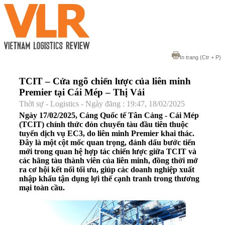
In trang
(Ctr + P)
TCIT – Cửa ngõ chiến lược của liên minh
Premier tại Cái Mép – Thị Vải
Thời sự - Logistics - Ngày đăng : 19:47, 18/02/2025
Ngày 17/02/2025, Cảng Quốc tế Tân Cảng - Cái Mép
(TCIT) chính thức đón chuyến tàu đầu tiên thuộc
tuyến dịch vụ EC3, do liên minh Premier khai thác.
Đây là một cột mốc quan trọng, đánh dấu bước tiến
mới trong quan hệ hợp tác chiến lược giữa TCIT và
các hãng tàu thành viên của liên minh, đồng thời mở
ra cơ hội kết nối tối ưu, giúp các doanh nghiệp xuất
nhập khẩu tận dụng lợi thế cạnh tranh trong thương
mại toàn cầu.