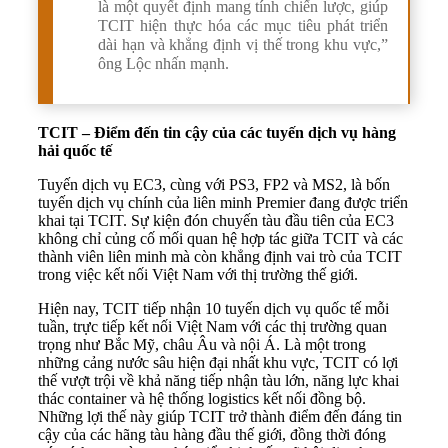
là một quyết định mang tính chiến lược, giúp
TCIT hiện thực hóa các mục tiêu phát triển
dài hạn và khẳng định vị thế trong khu vực,”
ông Lộc nhấn mạnh.
TCIT – Điểm đến tin cậy của các tuyến dịch vụ hàng
hải quốc tế
Tuyến dịch vụ EC3, cùng với PS3, FP2 và MS2, là bốn
tuyến dịch vụ chính của liên minh Premier đang được triển
khai tại TCIT. Sự kiện đón chuyến tàu đầu tiên của EC3
không chỉ củng cố mối quan hệ hợp tác giữa TCIT và các
thành viên liên minh mà còn khẳng định vai trò của TCIT
trong việc kết nối Việt Nam với thị trường thế giới.
Hiện nay, TCIT tiếp nhận 10 tuyến dịch vụ quốc tế mỗi
tuần, trực tiếp kết nối Việt Nam với các thị trường quan
trọng như Bắc Mỹ, châu Âu và nội Á. Là một trong
những cảng nước sâu hiện đại nhất khu vực, TCIT có lợi
thế vượt trội về khả năng tiếp nhận tàu lớn, năng lực khai
thác container và hệ thống logistics kết nối đồng bộ.
Những lợi thế này giúp TCIT trở thành điểm đến đáng tin
cậy của các hãng tàu hàng đầu thế giới, đồng thời đóng