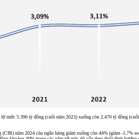
ảm từ mức 5.396 tỷ đồng (cuối năm 2023) xuống còn 2.470 tỷ đồng (cuố
ộng (CIR) năm 2024 của ngân hàng giảm xuống còn 44% (giảm -1,7% so 
 động khoảng 40% trong các năm tới mặc dù vẫn theo đuổi định hướng c