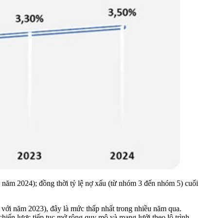
i năm 2024); đồng thời tỷ lệ nợ xấu (từ nhóm 3 đến nhóm 5) cuối
với năm 2023), đây là mức thấp nhất trong nhiều năm qua.
hiến lược tiếp tục mở rộng quy mô và mạng lưới theo lộ trình