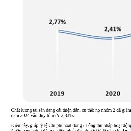
Chất lượng tài sản đang cải thiện dần, cụ thể: nợ nhóm 2 đã gi
năm 2024 vẫn duy trì mức 2,33%.
Điều này, giúp tỷ lệ Chi phí hoạt động / Tổng thu nhập hoạt đ
Ngân hàng cũng đặt mục tiêu phấn đấu duy trì tỷ lệ này chỉ dao