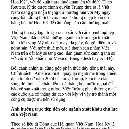
Hoa Kỳ”, với đề xuất mức thuế quan lên tới 46%. Theo
Reuters, lý do được chính quyền Trump đưa ra là Việt
Nam đang ghi nhận thặng dư thương mại với Mỹ ngày
càng lớn, đồng thời bị cáo buộc “không nhập khẩu đủ
hàng hóa từ Hoa Kỳ để cân bằng cán cân thương mại”.
Thông tin này lập tức tạo ra cú sốc với các doanh nghiệp
Việt Nam, đặc biệt là những ngành có kim ngạch xuất
khẩu lớn sang Mỹ như dệt may, da giày, đồ gỗ, điện tử và
nông sản. Với mức thuế mới, giá thành sản phẩm Việt
Nam trên đất Mỹ sẽ tăng cao, làm giảm sức cạnh tranh so
với các nước khác như Mexico, Bangladesh hay Ấn Độ.
Bối cảnh chính trị cũng góp phần thúc đẩy động thái này.
Chính sách “America First” quay lại mạnh mẽ trong chiến
dịch tranh cử năm 2024 của ông Trump, kèm theo làn
sóng đòi hỏi siết chặt kiểm soát hàng hóa nước ngoài để
bảo vệ sản xuất trong nước. Việc “trừng phạt thương mại”
các quốc gia có thặng dư cao với Mỹ vì vậy trở thành một
công cụ được ưu tiên sử dụng.
Ảnh hưởng trực tiếp đến các ngành xuất khẩu chủ lực
của Việt Nam
Theo số liệu từ Tổng cục Hải quan Việt Nam, Hoa Kỳ là