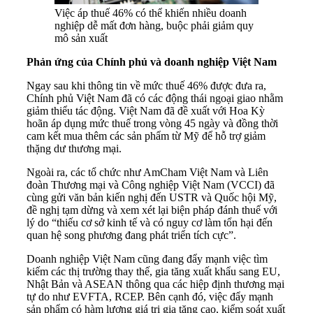
Việc áp thuế 46% có thể khiến nhiều doanh
nghiệp dễ mất đơn hàng, buộc phải giảm quy
mô sản xuất
Phản ứng của Chính phủ và doanh nghiệp Việt Nam
Ngay sau khi thông tin về mức thuế 46% được đưa ra,
Chính phủ Việt Nam đã có các động thái ngoại giao nhằm
giảm thiểu tác động. Việt Nam đã đề xuất với Hoa Kỳ
hoãn áp dụng mức thuế trong vòng 45 ngày và đồng thời
cam kết mua thêm các sản phẩm từ Mỹ để hỗ trợ giảm
thặng dư thương mại.
Ngoài ra, các tổ chức như AmCham Việt Nam và Liên
đoàn Thương mại và Công nghiệp Việt Nam (VCCI) đã
cùng gửi văn bản kiến nghị đến USTR và Quốc hội Mỹ,
đề nghị tạm dừng và xem xét lại biện pháp đánh thuế với
lý do “thiếu cơ sở kinh tế và có nguy cơ làm tổn hại đến
quan hệ song phương đang phát triển tích cực”​.
Doanh nghiệp Việt Nam cũng đang đẩy mạnh việc tìm
kiếm các thị trường thay thế, gia tăng xuất khẩu sang EU,
Nhật Bản và ASEAN thông qua các hiệp định thương mại
tự do như EVFTA, RCEP. Bên cạnh đó, việc đẩy mạnh
sản phẩm có hàm lượng giá trị gia tăng cao, kiểm soát xuất