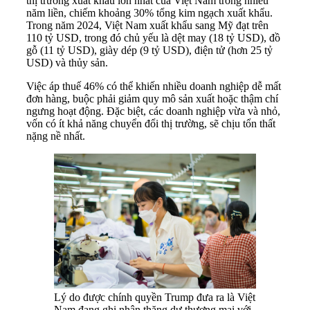
thị trường xuất khẩu lớn nhất của Việt Nam trong nhiều
năm liền, chiếm khoảng 30% tổng kim ngạch xuất khẩu.
Trong năm 2024, Việt Nam xuất khẩu sang Mỹ đạt trên
110 tỷ USD, trong đó chủ yếu là dệt may (18 tỷ USD), đồ
gỗ (11 tỷ USD), giày dép (9 tỷ USD), điện tử (hơn 25 tỷ
USD) và thủy sản.
Việc áp thuế 46% có thể khiến nhiều doanh nghiệp dễ mất
đơn hàng, buộc phải giảm quy mô sản xuất hoặc thậm chí
ngưng hoạt động. Đặc biệt, các doanh nghiệp vừa và nhỏ,
vốn có ít khả năng chuyển đổi thị trường, sẽ chịu tổn thất
nặng nề nhất.
Lý do được chính quyền Trump đưa ra là Việt
Nam đang ghi nhận thặng dư thương mại với