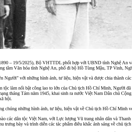
890 – 19/5/2025), Bộ VHTTDL phối hợp với UBND tỉnh Nghệ An và 16 
rung tâm Văn hóa tỉnh Nghệ An, phố đi bộ Hồ Tùng Mậu, TP Vinh, Ng
 Người” với những hình ảnh, tư liệu, hiện vật và được chia thành các 
tộc làm nổi bật công lao to lớn của Chủ tịch Hồ Chí Minh, Người đã cố
 mạng tháng Tám năm 1945, khai sinh ra nước Việt Nam Dân chủ Cộng hò
xã hội.
ông chúng những hình ảnh, tư liệu, hiện vật về Chủ tịch Hồ Chí Minh 
bào các dân tộc Việt Nam, với Lực lượng Vũ trang nhân dân và Thanh 
 trưng bày và trình diễn các tác phẩm điêu khắc ánh sáng về chủ tịc