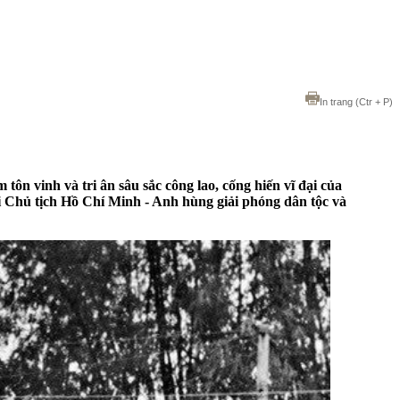
In trang
(Ctr + P)
n vinh và tri ân sâu sắc công lao, cống hiến vĩ đại của
i Chủ tịch Hồ Chí Minh - Anh hùng giải phóng dân tộc và