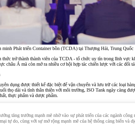
n minh Phát triển Container bồn (TCDA) tại Thượng Hải, Trung Quốc
thức trở thành thành viên của TCDA - tổ chức uy tín trong lĩnh vực kha
 châu Á mà còn mở ra nhiều cơ hội hợp tác chiến lược với các đối tá
m
huyên dụng được thiết kế đặc biệt để vận chuyển và lưu trữ các loại hà
tuổi thọ dài và tính thân thiện với môi trường, ISO Tank ngày càng đượ
 chất, thực phẩm và dược phẩm.
ớng tăng trưởng mạnh mẽ nhờ vào sự phát triển của các ngành công ng
 mại tự do, cùng với sự mở rộng mạnh mẽ của hệ thống cảng biển và dịch