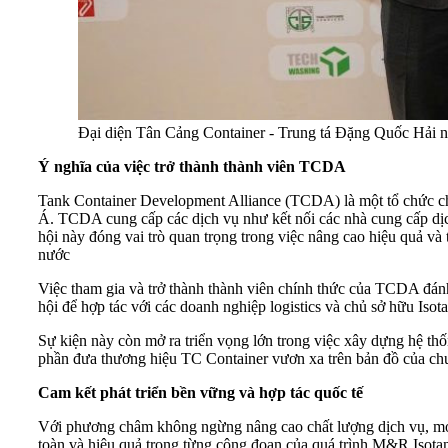
Đại diện Tân Cảng Container - Trung tá Đặng Quốc Hải n
Ý nghĩa của việc trở thành thành viên TCDA
Tank Container Development Alliance (TCDA) là một tổ chức chuy
Á. TCDA cung cấp các dịch vụ như kết nối các nhà cung cấp dịch 
hội này đóng vai trò quan trọng trong việc nâng cao hiệu quả và
nước
Việc tham gia và trở thành thành viên chính thức của TCDA đán
hội để hợp tác với các doanh nghiệp logistics và chủ sở hữu Iso
Sự kiện này còn mở ra triển vọng lớn trong việc xây dựng hệ thố
phần đưa thương hiệu TC Container vươn xa trên bản đồ của chuổ
Cam kết phát triển bền vững và hợp tác quốc tế
Với phương châm không ngừng nâng cao chất lượng dịch vụ, mở 
toàn và hiệu quả trong từng công đoạn của quá trình M&R Isota