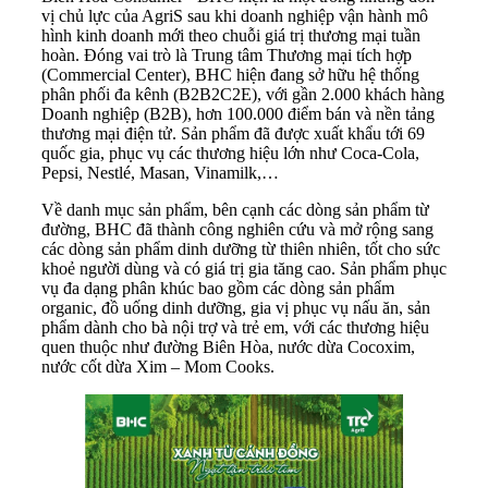
vị chủ lực của AgriS sau khi doanh nghiệp vận hành mô
hình kinh doanh mới theo chuỗi giá trị thương mại tuần
hoàn. Đóng vai trò là Trung tâm Thương mại tích hợp
(Commercial Center), BHC hiện đang sở hữu hệ thống
phân phối đa kênh (B2B2C2E), với gần 2.000 khách hàng
Doanh nghiệp (B2B), hơn 100.000 điểm bán và nền tảng
thương mại điện tử. Sản phẩm đã được xuất khẩu tới 69
quốc gia, phục vụ các thương hiệu lớn như Coca-Cola,
Pepsi, Nestlé, Masan, Vinamilk,…
Về danh mục sản phẩm, bên cạnh các dòng sản phẩm từ
đường, BHC đã thành công nghiên cứu và mở rộng sang
các dòng sản phẩm dinh dưỡng từ thiên nhiên, tốt cho sức
khoẻ người dùng và có giá trị gia tăng cao. Sản phẩm phục
vụ đa dạng phân khúc bao gồm các dòng sản phẩm
organic, đồ uống dinh dưỡng, gia vị phục vụ nấu ăn, sản
phẩm dành cho bà nội trợ và trẻ em, với các thương hiệu
quen thuộc như đường Biên Hòa, nước dừa Cocoxim,
nước cốt dừa Xim – Mom Cooks.