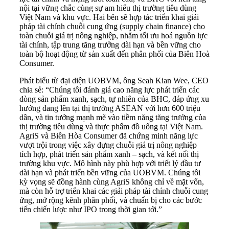
nội tại vững chắc cùng sự am hiểu thị trường tiêu dùng
Việt Nam và khu vực. Hai bên sẽ hợp tác triển khai giải
pháp tài chính chuỗi cung ứng (supply chain finance) cho
toàn chuỗi giá trị nông nghiệp, nhằm tối ưu hoá nguồn lực
tài chính, tập trung tăng trưởng dài hạn và bền vững cho
toàn bộ hoạt động từ sản xuất đến phân phối của Biên Hoà
Consumer.
Phát biểu từ đại diện UOBVM, ông Seah Kian Wee, CEO
chia sẻ: “Chúng tôi đánh giá cao năng lực phát triển các
dòng sản phẩm xanh, sạch, tự nhiên của BHC, đáp ứng xu
hướng đang lên tại thị trường ASEAN với hơn 600 triệu
dân, và tin tưởng mạnh mẽ vào tiềm năng tăng trưởng của
thị trường tiêu dùng và thực phẩm đồ uống tại Việt Nam.
AgriS và Biên Hòa Consumer đã chứng minh năng lực
vượt trội trong việc xây dựng chuỗi giá trị nông nghiệp
tích hợp, phát triển sản phẩm xanh – sạch, và kết nối thị
trường khu vực. Mô hình này phù hợp với triết lý đầu tư
dài hạn và phát triển bền vững của UOBVM. Chúng tôi
kỳ vọng sẽ đồng hành cùng AgriS không chỉ về mặt vốn,
mà còn hỗ trợ triển khai các giải pháp tài chính chuỗi cung
ứng, mở rộng kênh phân phối, và chuẩn bị cho các bước
tiến chiến lược như IPO trong thời gian tới.”