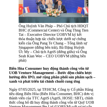
Ông Huỳnh Văn Pháp – Phó Chủ tịch HĐQT
BHC (Commercial Center) và Ông Thng Tien
Tat – Executive Director UOBVM ký kết
thỏa thuận hợp tác chiến lược dưới sự chứng
kiến của Ông Pang Te Chang – Tổng lãnh sự
Singapore (đứng bên trái), Bà Đặng Huỳnh
Ức My – Chủ tịch AgriS (đứng giữa) và Ông
Seah Kian Wee – CEO UOBVM (đứng bên
phải)
Biên Hòa Consumer huy động thành công vốn từ
UOB Venture Management – Bước đệm chiến lược
hướng đến IPO, mở rộng phân phối sản phẩm sạch –
xanh và phát triển tài chính chuỗi cung ứng
Ngày 07/05/2025, tại TP.HCM, Công ty Cổ phần Hàng
tiêu dùng Biên Hòa (Biên Hòa Consumer, BHC) đơn vị
thành viên của TTC AgriS (AgriS, HOSE: SBT), chính
thức công bố đã huy động thành công vốn từ Quỹ UOB
Venture Management Pte Ltd (UOBVM) với sự tư vấn