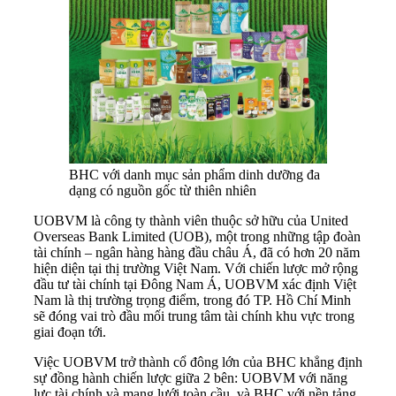
BHC với danh mục sản phẩm dinh dưỡng đa
dạng có nguồn gốc từ thiên nhiên
UOBVM là công ty thành viên thuộc sở hữu của United
Overseas Bank Limited (UOB), một trong những tập đoàn
tài chính – ngân hàng hàng đầu châu Á, đã có hơn 20 năm
hiện diện tại thị trường Việt Nam. Với chiến lược mở rộng
đầu tư tài chính tại Đông Nam Á, UOBVM xác định Việt
Nam là thị trường trọng điểm, trong đó TP. Hồ Chí Minh
sẽ đóng vai trò đầu mối trung tâm tài chính khu vực trong
giai đoạn tới.
Việc UOBVM trở thành cổ đông lớn của BHC khẳng định
sự đồng hành chiến lược giữa 2 bên: UOBVM với năng
lực tài chính và mạng lưới toàn cầu, và BHC với nền tảng