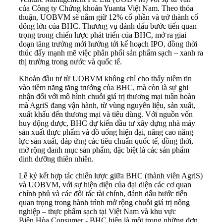
của Công ty Chứng khoán Yuanta Việt Nam. Theo thỏa
thuận, UOBVM sẽ nắm giữ 12% cổ phần và trở thành cổ
đông lớn của BHC. Thương vụ đánh dấu bước tiến quan
trọng trong chiến lược phát triển của BHC, mở ra giai
đoạn tăng trưởng mới hướng tới kế hoạch IPO, đồng thời
thúc đẩy mạnh mẽ việc phân phối sản phẩm sạch – xanh ra
thị trường trong nước và quốc tế.
Khoản đầu tư từ UOBVM không chỉ cho thấy niềm tin
vào tiềm năng tăng trưởng của BHC, mà còn là sự ghi
nhận đối với mô hình chuỗi giá trị thương mại tuần hoàn
mà AgriS đang vận hành, từ vùng nguyên liệu, sản xuất,
xuất khẩu đến thương mại và tiêu dùng. Với nguồn vốn
huy động được, BHC dự kiến đầu tư xây dựng nhà máy
sản xuất thực phẩm và đồ uống hiện đại, nâng cao năng
lực sản xuất, đáp ứng các tiêu chuẩn quốc tế, đồng thời,
mở rộng danh mục sản phẩm, đặc biệt là các sản phẩm
dinh dưỡng thiên nhiên.
Lễ ký kết hợp tác chiến lược giữa BHC (thành viên AgriS)
và UOBVM, với sự hiện diện của đại diện các cơ quan
chính phủ và các đối tác tài chính, đánh dấu bước tiến
quan trọng trong hành trình mở rộng chuỗi giá trị nông
nghiệp – thực phẩm sạch tại Việt Nam và khu vực
Biên Hòa Consumer - BHC hiện là một trong những đơn