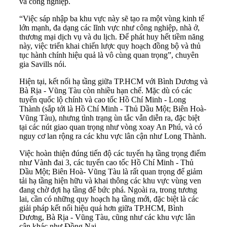
và công nghiệp.
“Việc sáp nhập ba khu vực này sẽ tạo ra một vùng kinh tế
lớn mạnh, đa dạng các lĩnh vực như công nghiệp, nhà ở,
thương mại dịch vụ và du lịch. Để phát huy hết tiềm năng
này, việc triển khai chiến lược quy hoạch đồng bộ và thủ
tục hành chính hiệu quả là vô cùng quan trọng”, chuyên
gia Savills nói.
Hiện tại, kết nối hạ tầng giữa TP.HCM với Bình Dương và
Bà Rịa - Vũng Tàu còn nhiều hạn chế. Mặc dù có các
tuyến quốc lộ chính và cao tốc Hồ Chí Minh - Long
Thành (sắp tới là Hồ Chí Minh - Thủ Dầu Một; Biên Hoà-
Vũng Tàu), nhưng tình trạng ùn tắc vẫn diễn ra, đặc biệt
tại các nút giao quan trọng như vòng xoay An Phú, và có
nguy cơ lan rộng ra các khu vực lân cận như Long Thành.
Việc hoàn thiện đúng tiến độ các tuyến hạ tầng trọng điểm
như Vành đai 3, các tuyến cao tốc Hồ Chí Minh - Thủ
Dầu Một; Biên Hoà- Vũng Tàu là rất quan trọng để giảm
tải hạ tầng hiện hữu và khai thông các khu vực vùng ven
đang chờ đợi hạ tầng để bức phá. Ngoài ra, trong tương
lai, cần có những quy hoạch hạ tầng mới, đặc biệt là các
giải pháp kết nối hiệu quả hơn giữa TP.HCM, Bình
Dương, Bà Rịa - Vũng Tàu, cũng như các khu vực lân
cận khác như Đồng Nai.