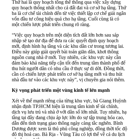
Thứ hai là quy hoạch tổng thể thông qua việc xây dựng
quy hoạch thống nhất cho cả đất đai và cơ sở hạ tầng. Thứ
ba là cơ chế tài chính đến từ việc thiết lập cơ chế giải ngân
vốn đầu tư công hiệu quả cho hạ tầng. Cuối cùng là có
một chiến lược phát triển chung rõ ràng.
“Việc quy hoạch trên một diện tích đất lớn hơn sau sáp
nhập sẽ tạo dư địa để đưa ra các quyết định quy hoạch
mới, định hình hạ tầng và các khu dân cư trong tương lai.
Điều này giúp giải quyết bài toán giãn dân, khơi thông
nguồn cung nhà ở mới. Tuy nhiên, các khu vực này cần
đảm bảo khả năng tiếp cận tốt đến trung tâm thành phố để
thu hút người dân có nhu cầu ở thực sự di dời. Đồng thời,
cần có chiến lược phát triển cơ sở hạ tầng mới và thu hút
nhà đầu tư vào các khu vực này”, vị chuyên gia nói thêm.
Kỳ vọng phát triển một vùng kinh tế lớn mạnh
Xét về thế mạnh riêng của từng khu vực, bà Giang Huỳnh
nhận định TP.HCM hiện là trung tâm kinh tế tài chính,
dịch vụ lưu trú và nhà ở với dân số lớn nhất. Tuy nhiên, hạ
tầng tại đây đang chịu áp lực lớn do sự tập trung hóa cao,
dẫn đến tình trạng giao thông ngày càng tắc nghẽn. Bình
Dương được xem là thủ phủ công nghiệp, đồng thời tốc độ
đô thị hoá cao. Bà Rịa - Vũng Tàu có lợi thế về cả du lịch