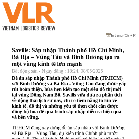
In trang
(Ctr + P)
Savills: Sáp nhập Thành phố Hồ Chí Minh,
Bà Rịa – Vũng Tàu và Bình Dương tạo ra
một vùng kinh tế lớn mạnh
Bất động sản - Ngày đăng : 18:24, 08/05/2025
Đề án sáp nhập Thành phố Hồ Chí Minh (TP.HCM)
với Bình Dương và Bà Rịa - Vũng Tàu đang được gấp
rút hoàn thiện, hứa hẹn kiến tạo một siêu đô thị mới
tại vùng Đông Nam Bộ. Savills vừa đưa ra phân tích
về động thái lịch sử này, chỉ rõ tiềm năng to lớn về
kinh tế, đô thị và những yếu tố then chốt cần được
đồng bộ hóa để quá trình sáp nhập diễn ra hiệu quả
và bền vững.
TP.HCM đang xây dựng đề án sáp nhập với Bình Dương
và Bà Rịa – Vũng Tàu, dự kiến trình Chính phủ trước
ngày 1-5. Theo lộ trình, Nghị quyết có hiệu lực từ ngày 1-