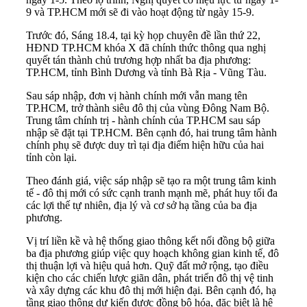
9 và TP.HCM mới sẽ đi vào hoạt động từ ngày 15-9.
Trước đó, Sáng 18.4, tại kỳ họp chuyên đề lần thứ 22,
HĐND TP.HCM khóa X đã chính thức thông qua nghị
quyết tán thành chủ trương hợp nhất ba địa phương:
TP.HCM, tỉnh Bình Dương và tỉnh Bà Rịa - Vũng Tàu.
Sau sáp nhập, đơn vị hành chính mới vẫn mang tên
TP.HCM, trở thành siêu đô thị của vùng Đông Nam Bộ.
Trung tâm chính trị - hành chính của TP.HCM sau sáp
nhập sẽ đặt tại TP.HCM. Bên cạnh đó, hai trung tâm hành
chính phụ sẽ được duy trì tại địa điểm hiện hữu của hai
tỉnh còn lại.
Theo đánh giá, việc sáp nhập sẽ tạo ra một trung tâm kinh
tế - đô thị mới có sức cạnh tranh mạnh mẽ, phát huy tối đa
các lợi thế tự nhiên, địa lý và cơ sở hạ tầng của ba địa
phương.
Vị trí liền kề và hệ thống giao thông kết nối đồng bộ giữa
ba địa phương giúp việc quy hoạch không gian kinh tế, đô
thị thuận lợi và hiệu quả hơn. Quỹ đất mở rộng, tạo điều
kiện cho các chiến lược giãn dân, phát triển đô thị vệ tinh
và xây dựng các khu đô thị mới hiện đại. Bên cạnh đó, hạ
tầng giao thông dự kiến được đồng bộ hóa, đặc biệt là hệ