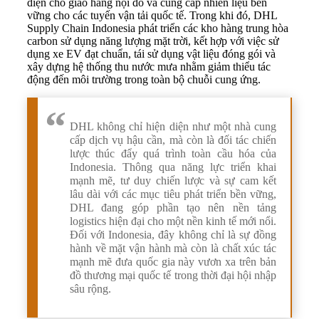
điện cho giao hàng nội đô và cung cấp nhiên liệu bền
vững cho các tuyến vận tải quốc tế. Trong khi đó, DHL
Supply Chain Indonesia phát triển các kho hàng trung hòa
carbon sử dụng năng lượng mặt trời, kết hợp với việc sử
dụng xe EV đạt chuẩn, tái sử dụng vật liệu đóng gói và
xây dựng hệ thống thu nước mưa nhằm giảm thiểu tác
động đến môi trường trong toàn bộ chuỗi cung ứng.
DHL không chỉ hiện diện như một nhà cung
cấp dịch vụ hậu cần, mà còn là đối tác chiến
lược thúc đẩy quá trình toàn cầu hóa của
Indonesia. Thông qua năng lực triển khai
mạnh mẽ, tư duy chiến lược và sự cam kết
lâu dài với các mục tiêu phát triển bền vững,
DHL đang góp phần tạo nên nền tảng
logistics hiện đại cho một nền kinh tế mới nổi.
Đối với Indonesia, đây không chỉ là sự đồng
hành về mặt vận hành mà còn là chất xúc tác
mạnh mẽ đưa quốc gia này vươn xa trên bản
đồ thương mại quốc tế trong thời đại hội nhập
sâu rộng.