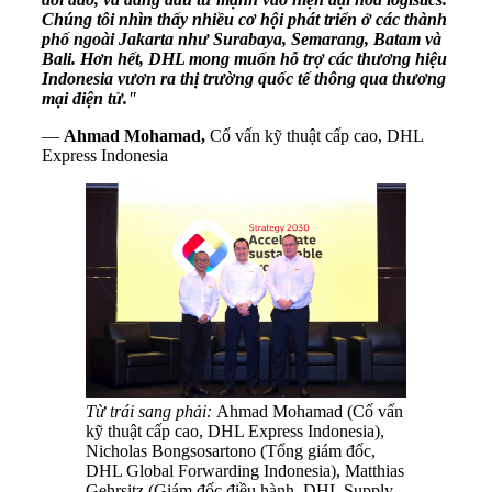
Chúng tôi nhìn thấy nhiều cơ hội phát triển ở các thành
phố ngoài Jakarta như Surabaya, Semarang, Batam và
Bali. Hơn hết, DHL mong muốn hỗ trợ các thương hiệu
Indonesia vươn ra thị trường quốc tế thông qua thương
mại điện tử."
—
Ahmad Mohamad,
Cố vấn kỹ thuật cấp cao, DHL
Express Indonesia
Từ trái sang phải:
Ahmad Mohamad (Cố vấn
kỹ thuật cấp cao, DHL Express Indonesia),
Nicholas Bongsosartono (Tổng giám đốc,
DHL Global Forwarding Indonesia), Matthias
Gehrsitz (Giám đốc điều hành, DHL Supply