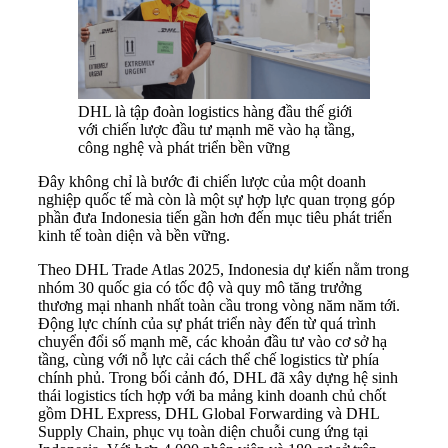
DHL là tập đoàn logistics hàng đầu thế giới
với chiến lược đầu tư mạnh mẽ vào hạ tầng,
công nghệ và phát triển bền vững
Đây không chỉ là bước đi chiến lược của một doanh
nghiệp quốc tế mà còn là một sự hợp lực quan trọng góp
phần đưa Indonesia tiến gần hơn đến mục tiêu phát triển
kinh tế toàn diện và bền vững.
Theo DHL Trade Atlas 2025, Indonesia dự kiến nằm trong
nhóm 30 quốc gia có tốc độ và quy mô tăng trưởng
thương mại nhanh nhất toàn cầu trong vòng năm năm tới.
Động lực chính của sự phát triển này đến từ quá trình
chuyển đổi số mạnh mẽ, các khoản đầu tư vào cơ sở hạ
tầng, cùng với nỗ lực cải cách thể chế logistics từ phía
chính phủ. Trong bối cảnh đó, DHL đã xây dựng hệ sinh
thái logistics tích hợp với ba mảng kinh doanh chủ chốt
gồm DHL Express, DHL Global Forwarding và DHL
Supply Chain, phục vụ toàn diện chuỗi cung ứng tại