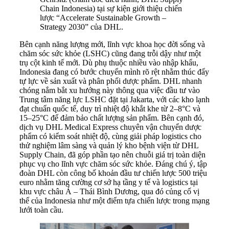
Chain Indonesia) tại sự kiện giới thiệu chiến
lược “Accelerate Sustainable Growth –
Strategy 2030” của DHL.
Bên cạnh năng lượng mới, lĩnh vực khoa học đời sống và
chăm sóc sức khỏe (LSHC) cũng đang trỗi dậy như một
trụ cột kinh tế mới. Dù phụ thuộc nhiều vào nhập khẩu,
Indonesia đang có bước chuyển mình rõ rệt nhằm thúc đẩy
tự lực về sản xuất và phân phối dược phẩm. DHL nhanh
chóng nắm bắt xu hướng này thông qua việc đầu tư vào
Trung tâm năng lực LSHC đặt tại Jakarta, với các kho lạnh
đạt chuẩn quốc tế, duy trì nhiệt độ khắt khe từ 2–8°C và
15–25°C để đảm bảo chất lượng sản phẩm. Bên cạnh đó,
dịch vụ DHL Medical Express chuyên vận chuyển dược
phẩm có kiểm soát nhiệt độ, cùng giải pháp logistics cho
thử nghiệm lâm sàng và quản lý kho bệnh viện từ DHL
Supply Chain, đã góp phần tạo nên chuỗi giá trị toàn diện
phục vụ cho lĩnh vực chăm sóc sức khỏe. Đáng chú ý, tập
đoàn DHL còn công bố khoản đầu tư chiến lược 500 triệu
euro nhằm tăng cường cơ sở hạ tầng y tế và logistics tại
khu vực châu Á – Thái Bình Dương, qua đó củng cố vị
thế của Indonesia như một điểm tựa chiến lược trong mạng
lưới toàn cầu.