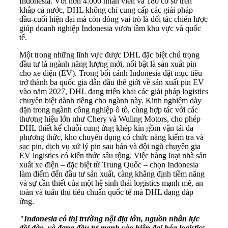
Indonesia. Với hơn 4.000 nhân viên và 180 cơ sở trên
khắp cả nước, DHL không chỉ cung cấp các giải pháp
đầu‑cuối hiện đại mà còn đóng vai trò là đối tác chiến lược
giúp doanh nghiệp Indonesia vươn tầm khu vực và quốc
tế.
Một trong những lĩnh vực được DHL đặc biệt chú trọng
đầu tư là ngành năng lượng mới, nổi bật là sản xuất pin
cho xe điện (EV). Trong bối cảnh Indonesia đặt mục tiêu
trở thành ba quốc gia dẫn đầu thế giới về sản xuất pin EV
vào năm 2027, DHL đang triển khai các giải pháp logistics
chuyên biệt dành riêng cho ngành này. Kinh nghiệm dày
dặn trong ngành công nghiệp ô tô, cùng hợp tác với các
thương hiệu lớn như Chery và Wuling Motors, cho phép
DHL thiết kế chuỗi cung ứng khép kín gồm vận tải đa
phương thức, kho chuyên dụng có chức năng kiểm tra và
sạc pin, dịch vụ xử lý pin sau bán và đội ngũ chuyên gia
EV logistics có kiến thức sâu rộng. Việc hàng loạt nhà sản
xuất xe điện – đặc biệt từ Trung Quốc – chọn Indonesia
làm điểm đến đầu tư sản xuất, càng khẳng định tiềm năng
và sự cần thiết của một hệ sinh thái logistics mạnh mẽ, an
toàn và tuân thủ tiêu chuẩn quốc tế mà DHL đang đáp
ứng.
"Indonesia có thị trường nội địa lớn, nguồn nhân lực
dồi dào, và đang đầu tư mạnh vào hiện đại hóa logistics.