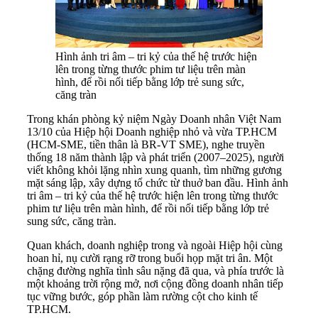
Hình ảnh tri âm – tri kỷ của thế hệ trước hiện
lên trong từng thước phim tư liệu trên màn
hình, để rồi nối tiếp bằng lớp trẻ sung sức,
căng tràn
Trong khán phòng kỷ niệm Ngày Doanh nhân Việt Nam
13/10 của Hiệp hội Doanh nghiệp nhỏ và vừa TP.HCM
(HCM-SME, tiền thân là BR-VT SME), nghe truyền
thống 18 năm thành lập và phát triển (2007–2025), người
viết không khỏi lặng nhìn xung quanh, tìm những gương
mặt sáng lập, xây dựng tổ chức từ thuở ban đầu. Hình ảnh
tri âm – tri kỷ của thế hệ trước hiện lên trong từng thước
phim tư liệu trên màn hình, để rồi nối tiếp bằng lớp trẻ
sung sức, căng tràn.
Quan khách, doanh nghiệp trong và ngoài Hiệp hội cùng
hoan hỉ, nụ cười rạng rỡ trong buổi họp mặt tri ân. Một
chặng đường nghĩa tình sâu nặng đã qua, và phía trước là
một khoảng trời rộng mở, nơi cộng đồng doanh nhân tiếp
tục vững bước, góp phần làm rường cột cho kinh tế
TP.HCM.