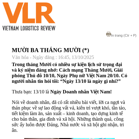
In trang
(Ctr + P)
MƯỜI BA THÁNG MƯỜI (*)
Văn hóa - Ngày đăng : 16:45, 13/10/2025
Trong tháng Mười có nhiều sự kiện lịch sử trọng đại
và kỷ niệm đáng nhớ: Cách mạng Tháng Mười, Giải
phóng Thủ đô 10/10, Ngày Phụ nữ Việt Nam 20/10. Có
người nhắn tin hỏi tôi: “Ngày 13/10 là ngày gì nhỉ?”
Thưa bạn: 13/10 là
Ngày Doanh nhân Việt Nam!
Nói về doanh nhân, đã có rất nhiều bài viết, lời ca ngợi và
thán phục về sự lao động vất vả, kiên trì vượt khó, tần tảo,
tiết kiệm làm ăn, sản xuất – kinh doanh, tạo dựng kinh tế
cho bản thân, gia đình và xã hội. Những thành quả, công
sức ấy luôn được Đảng, Nhà nước và xã hội ghi nhận, tri
ân.