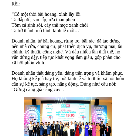
Rồi:
“Có một thời bãi hoang, xình lầy lội
Ta đắp đê, san lấp, rửa thau phèn
Tôm cá sinh sôi, cây trái mọc xanh chồi
Ta trở thành mô hình kinh tế mới…”
Doanh nhân, từ bãi hoang, rừng tre, bãi rác, đã tạo dựng
nên nhà cửa, chung cư, phát triển dịch vụ, thương mại, tài
chính, kỹ thuật, công nghệ. Và dẫu nhiều lần thất thế, họ
vẫn đứng dậy, tiếp tục khát vọng làm giàu, góp phần cho
xã hội phồn vinh.
Doanh nhân thật đáng yêu, đáng trân trọng và khâm phục.
Họ không kể già hay trẻ, bởi kinh tế và tri thức xã hội luôn
cần sự kế tục, sáng tạo, năng động. Đúng như câu nói:
“Gừng càng già càng cay”.