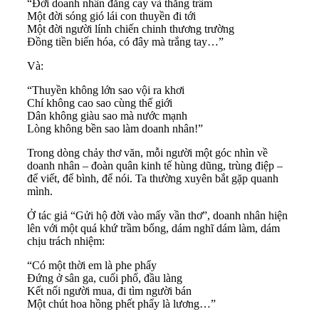
“Đời doanh nhân đắng cay và thăng trầm
Một đời sóng gió lái con thuyền đi tới
Một đời người lính chiến chinh thương trường
Đồng tiền biến hóa, có đây mà trắng tay…”
Và:
“Thuyền không lớn sao vội ra khơi
Chí không cao sao cùng thế giới
Dân không giàu sao mà nước mạnh
Lòng không bền sao làm doanh nhân!”
Trong dòng chảy thơ văn, mỗi người một góc nhìn về
doanh nhân – đoàn quân kinh tế hùng dũng, trùng điệp –
để viết, để bình, để nói. Ta thường xuyên bắt gặp quanh
mình.
Ở tác giả “Gửi hộ đời vào mấy vần thơ”, doanh nhân hiện
lên với một quá khứ trầm bổng, dám nghĩ dám làm, dám
chịu trách nhiệm:
“Có một thời em là phe phẩy
Đứng ở sân ga, cuối phố, đầu làng
Kết nối người mua, đi tìm người bán
Một chút hoa hồng phết phẩy là lương…”