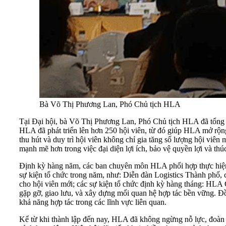
Bà Võ Thị Phương Lan, Phó Chủ tịch HLA
Tại Đại hội, bà Võ Thị Phương Lan, Phó Chủ tịch HLA đã tổng k
HLA đã phát triển lên hơn 250 hội viên, từ đó giúp HLA mở rộng
thu hút và duy trì hội viên không chỉ gia tăng số lượng hội viên
mạnh mẽ hơn trong việc đại diện lợi ích, bảo vệ quyền lợi và thú
Định kỳ hàng năm, các ban chuyên môn HLA phối hợp thực hiện
sự kiện tổ chức trong năm, như: Diễn đàn Logistics Thành phố, c
cho hội viên mới; các sự kiện tổ chức định kỳ hàng tháng: HLA 
gặp gỡ, giao lưu, và xây dựng mối quan hệ hợp tác bền vững. Đồn
khả năng hợp tác trong các lĩnh vực liên quan.
Kể từ khi thành lập đến nay, HLA đã không ngừng nỗ lực, đoàn kết