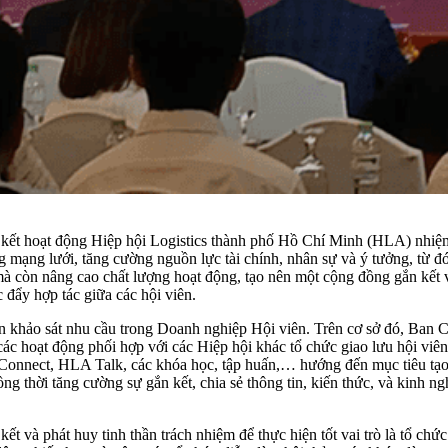
ết hoạt động Hiệp hội Logistics thành phố Hồ Chí Minh (HLA) nhiệm 
 mạng lưới, tăng cường nguồn lực tài chính, nhân sự và ý tưởng, từ đ
 mà còn nâng cao chất lượng hoạt động, tạo nên một cộng đồng gắn kết 
c đẩy hợp tác giữa các hội viên.
 khảo sát nhu cầu trong Doanh nghiệp Hội viên. Trên cơ sở đó, Ban 
ác hoạt động phối hợp với các Hiệp hội khác tổ chức giao lưu hội viên
Connect, HLA Talk, các khóa học, tập huấn,… hướng đến mục tiêu tạo r
g thời tăng cường sự gắn kết, chia sẻ thông tin, kiến thức, và kinh ng
 và phát huy tinh thần trách nhiệm để thực hiện tốt vai trò là tổ chức