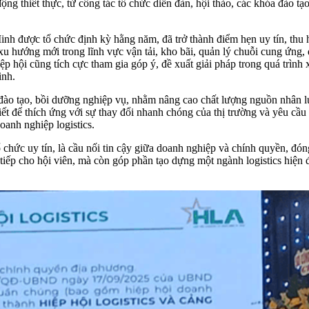
động thiết thực, từ công tác tổ chức diễn đàn, hội thảo, các khóa đào t
inh được tổ chức định kỳ hằng năm, đã trở thành điểm hẹn uy tín, thu
t xu hướng mới trong lĩnh vực vận tải, kho bãi, quản lý chuỗi cung ứng
 hội cũng tích cực tham gia góp ý, đề xuất giải pháp trong quá trình 
inh.
o tạo, bồi dưỡng nghiệp vụ, nhằm nâng cao chất lượng nguồn nhân lực 
ết để thích ứng với sự thay đổi nhanh chóng của thị trường và yêu cầu 
oanh nghiệp logistics.
hức uy tín, là cầu nối tin cậy giữa doanh nghiệp và chính quyền, đóng
tiếp cho hội viên, mà còn góp phần tạo dựng một ngành logistics hiện 