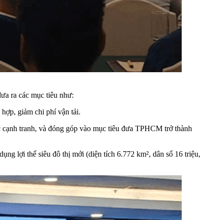
a ra các mục tiêu như:
 hợp, giảm chi phí vận tải.
ực cạnh tranh, và đóng góp vào mục tiêu đưa TPHCM trở thành
g lợi thế siêu đô thị mới (diện tích 6.772 km², dân số 16 triệu,