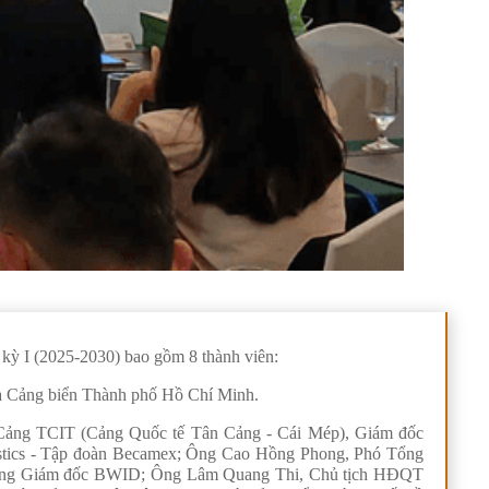
kỳ I (2025-2030) bao gồm 8 thành viên:
và Cảng biển Thành phố Hồ Chí Minh.
Cảng TCIT (Cảng Quốc tế Tân Cảng - Cái Mép), Giám đốc
stics - Tập đoàn Becamex; Ông Cao Hồng Phong, Phó Tổng
 Tổng Giám đốc BWID; Ông Lâm Quang Thi, Chủ tịch HĐQT