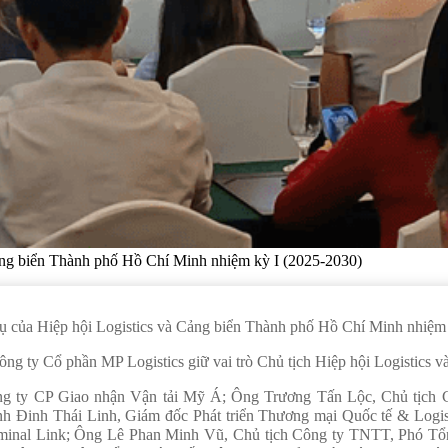
ảng biển Thành phố Hồ Chí Minh nhiệm kỳ I (2025-2030)
ụ của Hiệp hội Logistics và Cảng biển Thành phố Hồ Chí Minh nhiệm 
ty Cổ phần MP Logistics giữ vai trò Chủ tịch Hiệp hội Logistics 
 ty CP Giao nhận Vận tải Mỹ Á; Ông Trương Tấn Lộc, Chủ tịch 
h Đinh Thái Linh, Giám đốc Phát triển Thương mại Quốc tế & Logi
rminal Link; Ông Lê Phan Minh Vũ, Chủ tịch Công ty TNTT, Phó