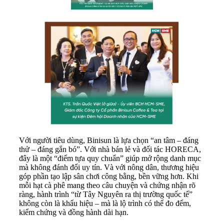
Với người tiêu dùng, Binisun là lựa chọn “an tâm – đáng
thử – đáng gắn bó”. Với nhà bán lẻ và đối tác HORECA,
đây là một “điểm tựa quy chuẩn” giúp mở rộng danh mục
mà không đánh đổi uy tín. Và với nông dân, thương hiệu
góp phần tạo lập sân chơi công bằng, bền vững hơn. Khi
mỗi hạt cà phê mang theo câu chuyện và chứng nhận rõ
ràng, hành trình “từ Tây Nguyên ra thị trường quốc tế”
không còn là khẩu hiệu – mà là lộ trình có thể đo đếm,
kiểm chứng và đồng hành dài hạn.