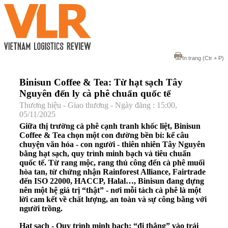
In trang
(Ctr + P)
Binisun Coffee & Tea: Từ hạt sạch Tây
Nguyên đến ly cà phê chuẩn quốc tế
Thương hiệu - Giao thương - Ngày đăng : 15:00,
05/11/2025
Giữa thị trường cà phê cạnh tranh khốc liệt, Binisun
Coffee & Tea chọn một con đường bền bỉ: kể câu
chuyện văn hóa - con người - thiên nhiên Tây Nguyên
bằng hạt sạch, quy trình minh bạch và tiêu chuẩn
quốc tế. Từ rang mộc, rang thủ công đến cà phê muối
hòa tan, từ chứng nhận Rainforest Alliance, Fairtrade
đến ISO 22000, HACCP, Halal…, Binisun đang dựng
nên một hệ giá trị “thật” - nơi mỗi tách cà phê là một
lời cam kết về chất lượng, an toàn và sự công bằng với
người trồng.
Hạt sạch - Quy trình minh bạch: “đi thẳng” vào trái