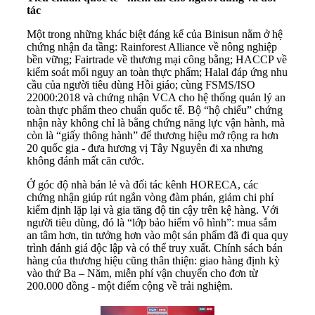
tác
Một trong những khác biệt đáng kể của Binisun nằm ở hệ
chứng nhận đa tầng: Rainforest Alliance về nông nghiệp
bền vững; Fairtrade về thương mại công bằng; HACCP về
kiểm soát mối nguy an toàn thực phẩm; Halal đáp ứng nhu
cầu của người tiêu dùng Hồi giáo; cùng FSMS/ISO
22000:2018 và chứng nhận VCA cho hệ thống quản lý an
toàn thực phẩm theo chuẩn quốc tế. Bộ “hộ chiếu” chứng
nhận này không chỉ là bằng chứng năng lực vận hành, mà
còn là “giấy thông hành” để thương hiệu mở rộng ra hơn
20 quốc gia - đưa hương vị Tây Nguyên đi xa nhưng
không đánh mất căn cước.
Ở góc độ nhà bán lẻ và đối tác kênh HORECA, các
chứng nhận giúp rút ngắn vòng đàm phán, giảm chi phí
kiểm định lặp lại và gia tăng độ tin cậy trên kệ hàng. Với
người tiêu dùng, đó là “lớp bảo hiểm vô hình”: mua sắm
an tâm hơn, tin tưởng hơn vào một sản phẩm đã đi qua quy
trình đánh giá độc lập và có thể truy xuất. Chính sách bán
hàng của thương hiệu cũng thân thiện: giao hàng định kỳ
vào thứ Ba – Năm, miễn phí vận chuyển cho đơn từ
200.000 đồng - một điểm cộng về trải nghiệm.