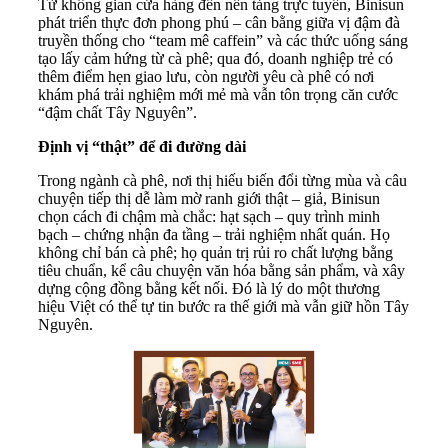
Từ không gian cửa hàng đến nền tảng trực tuyến, Binisun
phát triển thực đơn phong phú – cân bằng giữa vị đậm đà
truyền thống cho “team mê caffein” và các thức uống sáng
tạo lấy cảm hứng từ cà phê; qua đó, doanh nghiệp trẻ có
thêm điểm hẹn giao lưu, còn người yêu cà phê có nơi
khám phá trải nghiệm mới mẻ mà vẫn tôn trọng căn cước
“đậm chất Tây Nguyên”.
Định vị “thật” để đi đường dài
Trong ngành cà phê, nơi thị hiếu biến đổi từng mùa và câu
chuyện tiếp thị dễ làm mờ ranh giới thật – giả, Binisun
chọn cách đi chậm mà chắc: hạt sạch – quy trình minh
bạch – chứng nhận đa tầng – trải nghiệm nhất quán. Họ
không chỉ bán cà phê; họ quản trị rủi ro chất lượng bằng
tiêu chuẩn, kể câu chuyện văn hóa bằng sản phẩm, và xây
dựng cộng đồng bằng kết nối. Đó là lý do một thương
hiệu Việt có thể tự tin bước ra thế giới mà vẫn giữ hồn Tây
Nguyên.