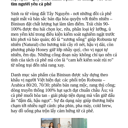
tim người yêu cà phê
Sinh ra từ vùng đất Tây Nguyên - nơi những đồi cà phê
ngút mắt và bản sắc bản địa hòa quyện với thiên nhiên –
Binisun đặt chất lượng hạt làm tâm điểm. Trái chín 90-
100% được thu hái chọn lọc, rửa, phân loại kỹ lưỡng, ủ
men yếm khí trong điều kiện kiểm soát nghiêm ngặt trước
khi phơi và bảo quản; đó là “xương sống” giúp Robusta tự
nhiên (Natural) cho hương trái cây rõ nét, hậu vị dài, còn
phương pháp Honey giữ lớp nhầy quý, cho vị ngọt tự
nhiên, êm dịu. Những công đoạn này không chỉ tạo nên cá
tính của tách cà phê mà còn là “cam kết kiểm soát rủi ro”
từ nông trại đến nhà rang xay.
Danh mục sản phẩm của Binisun được xây dựng theo
khẩu vị người Việt hiện đại: các phối trộn Robusta –
Arabica 80/20, 70/30; phiên bản rang mộc, rang thủ công;
dòng truyền thống 100% hạt sạch đạt chuẩn châu Âu; và
cà phê muối hòa tan - giải pháp tiện dụng mà vẫn giữ dấu
ấn “đậm đà, hậu ngọt”. Sự đa dạng này giúp thương hiệu
chạm tới nhiều ngữ cảnh: pha phin, pha máy, cold brew,
hay đồ uống pha trộn lấy cảm hứng từ cà phê.