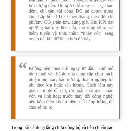
lưu lượng đều. Dùng AI để xoay ca - sạc ban
đêm, chỉ cần vài cổng DC tại depot trung
tâm. Lập hồ sơ TCO theo tháng, theo dõi chi
phí/km, CO₂e/tấn-km, đúng giờ. Khi KPI đạt
ngưỡng hai quý liên tiếp, mở rộng số xe và
thêm tuyến vệ tinh; tránh “nhảy cóc” sang
tuyến dài khi dữ liệu chưa đủ dày.
Không nên mua đứt ngay từ đầu. Thử mô
hình thuê vận hành: nhà cung cấp chịu trách
nhiệm pin, sạc, bảo dưỡng; doanh nghiệp trả
phí theo km hoặc sản lượng. Cách làm này
giảm chi phí đầu tư, rút ngắn thời gian hoàn
vốn và linh hoạt trước thay đổi công nghệ;
nên kèm điều khoản hiệu suất năng lượng để
chia sẻ rủi ro.
Trong bối cảnh hạ tầng chưa đồng bộ và tiêu chuẩn sạc