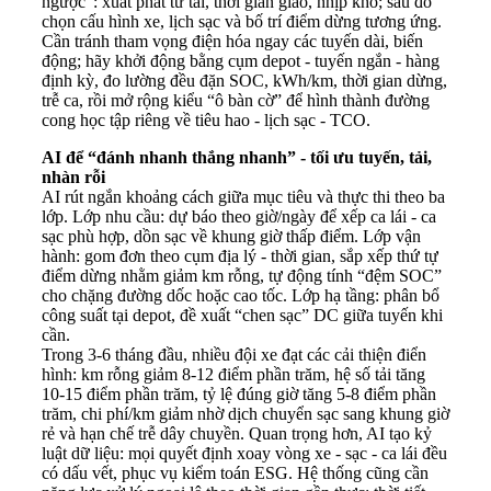
ngược”: xuất phát từ tải, thời gian giao, nhịp kho; sau đó
chọn cấu hình xe, lịch sạc và bố trí điểm dừng tương ứng.
Cần tránh tham vọng điện hóa ngay các tuyến dài, biến
động; hãy khởi động bằng cụm depot - tuyến ngắn - hàng
định kỳ, đo lường đều đặn SOC, kWh/km, thời gian dừng,
trễ ca, rồi mở rộng kiểu “ô bàn cờ” để hình thành đường
cong học tập riêng về tiêu hao - lịch sạc - TCO.
AI để “đánh nhanh thắng nhanh” - tối ưu tuyến, tải,
nhàn rỗi
AI rút ngắn khoảng cách giữa mục tiêu và thực thi theo ba
lớp. Lớp nhu cầu: dự báo theo giờ/ngày để xếp ca lái - ca
sạc phù hợp, dồn sạc về khung giờ thấp điểm. Lớp vận
hành: gom đơn theo cụm địa lý - thời gian, sắp xếp thứ tự
điểm dừng nhằm giảm km rỗng, tự động tính “đệm SOC”
cho chặng đường dốc hoặc cao tốc. Lớp hạ tầng: phân bổ
công suất tại depot, đề xuất “chen sạc” DC giữa tuyến khi
cần.
Trong 3-6 tháng đầu, nhiều đội xe đạt các cải thiện điển
hình: km rỗng giảm 8-12 điểm phần trăm, hệ số tải tăng
10-15 điểm phần trăm, tỷ lệ đúng giờ tăng 5-8 điểm phần
trăm, chi phí/km giảm nhờ dịch chuyển sạc sang khung giờ
rẻ và hạn chế trễ dây chuyền. Quan trọng hơn, AI tạo kỷ
luật dữ liệu: mọi quyết định xoay vòng xe - sạc - ca lái đều
có dấu vết, phục vụ kiểm toán ESG. Hệ thống cũng cần