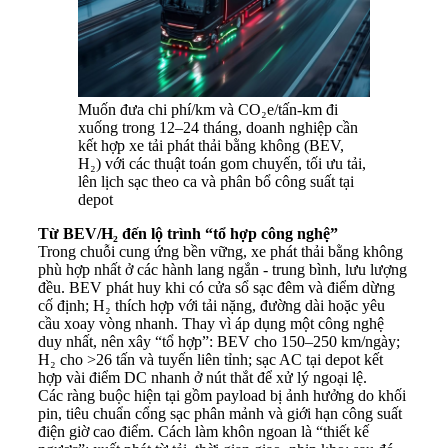
Muốn đưa chi phí/km và CO₂e/tấn-km đi
xuống trong 12–24 tháng, doanh nghiệp cần
kết hợp xe tải phát thải bằng không (BEV,
H₂) với các thuật toán gom chuyến, tối ưu tải,
lên lịch sạc theo ca và phân bổ công suất tại
depot
Từ BEV/H₂ đến lộ trình “tổ hợp công nghệ”
Trong chuỗi cung ứng bền vững, xe phát thải bằng không
phù hợp nhất ở các hành lang ngắn - trung bình, lưu lượng
đều. BEV phát huy khi có cửa sổ sạc đêm và điểm dừng
cố định; H₂ thích hợp với tải nặng, đường dài hoặc yêu
cầu xoay vòng nhanh. Thay vì áp dụng một công nghệ
duy nhất, nên xây “tổ hợp”: BEV cho 150–250 km/ngày;
H₂ cho >26 tấn và tuyến liên tỉnh; sạc AC tại depot kết
hợp vài điểm DC nhanh ở nút thắt để xử lý ngoại lệ.
Các ràng buộc hiện tại gồm payload bị ảnh hưởng do khối
pin, tiêu chuẩn cổng sạc phân mảnh và giới hạn công suất
điện giờ cao điểm. Cách làm khôn ngoan là “thiết kế