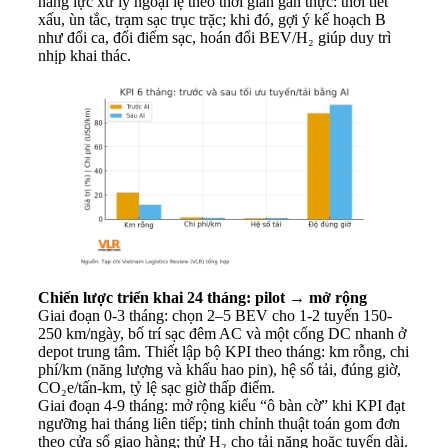
năng lực xử lý ngoại lệ theo thời gian gần thực: thời tiết
xấu, ùn tắc, trạm sạc trục trặc; khi đó, gợi ý kế hoạch B
như đổi ca, đổi điểm sạc, hoán đổi BEV/H₂ giúp duy trì
nhịp khai thác.
Chiến lược triển khai 24 tháng: pilot → mở rộng
Giai đoạn 0-3 tháng: chọn 2–5 BEV cho 1-2 tuyến 150-
250 km/ngày, bố trí sạc đêm AC và một cổng DC nhanh ở
depot trung tâm. Thiết lập bộ KPI theo tháng: km rỗng, chi
phí/km (năng lượng và khấu hao pin), hệ số tải, đúng giờ,
CO₂e/tấn-km, tỷ lệ sạc giờ thấp điểm.
Giai đoạn 4-9 tháng: mở rộng kiểu “ô bàn cờ” khi KPI đạt
ngưỡng hai tháng liên tiếp; tinh chỉnh thuật toán gom đơn
theo cửa sổ giao hàng; thử H₂ cho tải nặng hoặc tuyến dài.