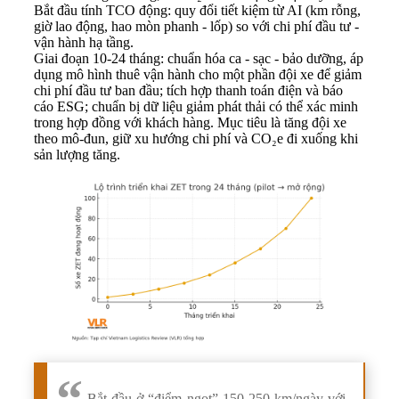
Bắt đầu tính TCO động: quy đổi tiết kiệm từ AI (km rỗng,
giờ lao động, hao mòn phanh - lốp) so với chi phí đầu tư -
vận hành hạ tầng.
Giai đoạn 10-24 tháng: chuẩn hóa ca - sạc - bảo dưỡng, áp
dụng mô hình thuê vận hành cho một phần đội xe để giảm
chi phí đầu tư ban đầu; tích hợp thanh toán điện và báo
cáo ESG; chuẩn bị dữ liệu giảm phát thải có thể xác minh
trong hợp đồng với khách hàng. Mục tiêu là tăng đội xe
theo mô-đun, giữ xu hướng chi phí và CO₂e đi xuống khi
sản lượng tăng.
Bắt đầu ở “điểm ngọt” 150-250 km/ngày với