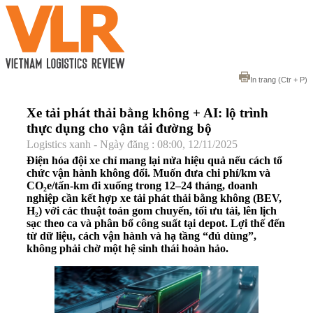
In trang
(Ctr + P)
Xe tải phát thải bằng không + AI: lộ trình
thực dụng cho vận tải đường bộ
Logistics xanh - Ngày đăng : 08:00, 12/11/2025
Điện hóa đội xe chỉ mang lại nửa hiệu quả nếu cách tổ
chức vận hành không đổi. Muốn đưa chi phí/km và
CO₂e/tấn-km đi xuống trong 12–24 tháng, doanh
nghiệp cần kết hợp xe tải phát thải bằng không (BEV,
H₂) với các thuật toán gom chuyến, tối ưu tải, lên lịch
sạc theo ca và phân bổ công suất tại depot. Lợi thế đến
từ dữ liệu, cách vận hành và hạ tầng “đủ dùng”,
không phải chờ một hệ sinh thái hoàn hảo.