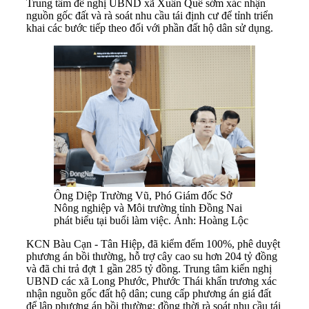
Trung tâm đề nghị UBND xã Xuân Quế sớm xác nhận
nguồn gốc đất và rà soát nhu cầu tái định cư để tỉnh triển
khai các bước tiếp theo đối với phần đất hộ dân sử dụng.
Ông Diệp Trường Vũ, Phó Giám đốc Sở
Nông nghiệp và Môi trường tỉnh Đồng Nai
phát biểu tại buổi làm việc. Ảnh: Hoàng Lộc
KCN Bàu Cạn - Tân Hiệp, đã kiểm đếm 100%, phê duyệt
phương án bồi thường, hỗ trợ cây cao su hơn 204 tỷ đồng
và đã chi trả đợt 1 gần 285 tỷ đồng. Trung tâm kiến nghị
UBND các xã Long Phước, Phước Thái khẩn trương xác
nhận nguồn gốc đất hộ dân; cung cấp phương án giá đất
để lập phương án bồi thường; đồng thời rà soát nhu cầu tái