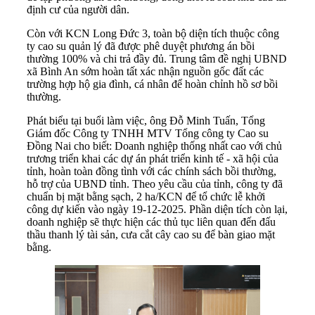
định cư của người dân.
Còn với KCN Long Đức 3, toàn bộ diện tích thuộc công
ty cao su quản lý đã được phê duyệt phương án bồi
thường 100% và chi trả đầy đủ. Trung tâm đề nghị UBND
xã Bình An sớm hoàn tất xác nhận nguồn gốc đất các
trường hợp hộ gia đình, cá nhân để hoàn chỉnh hồ sơ bồi
thường.
Phát biểu tại buổi làm việc, ông Đỗ Minh Tuấn, Tổng
Giám đốc Công ty TNHH MTV Tổng công ty Cao su
Đồng Nai cho biết: Doanh nghiệp thống nhất cao với chủ
trương triển khai các dự án phát triển kinh tế - xã hội của
tỉnh, hoàn toàn đồng tình với các chính sách bồi thường,
hỗ trợ của UBND tỉnh. Theo yêu cầu của tỉnh, công ty đã
chuẩn bị mặt bằng sạch, 2 ha/KCN để tổ chức lễ khởi
công dự kiến vào ngày 19-12-2025. Phần diện tích còn lại,
doanh nghiệp sẽ thực hiện các thủ tục liên quan đến đấu
thầu thanh lý tài sản, cưa cắt cây cao su để bàn giao mặt
bằng.