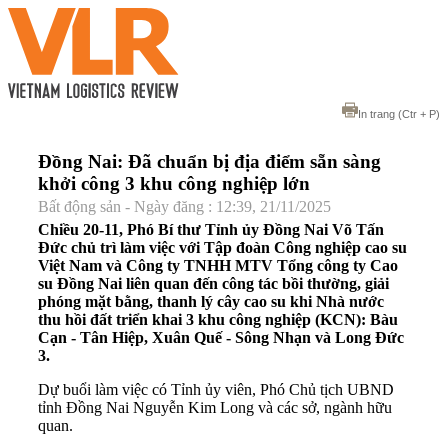
In trang
(Ctr + P)
Đồng Nai: Đã chuẩn bị địa điểm sẵn sàng
khởi công 3 khu công nghiệp lớn
Bất động sản - Ngày đăng : 12:39, 21/11/2025
Chiều 20-11, Phó Bí thư Tỉnh ủy Đồng Nai Võ Tấn
Đức chủ trì làm việc với Tập đoàn Công nghiệp cao su
Việt Nam và Công ty TNHH MTV Tổng công ty Cao
su Đồng Nai liên quan đến công tác bồi thường, giải
phóng mặt bằng, thanh lý cây cao su khi Nhà nước
thu hồi đất triển khai 3 khu công nghiệp (KCN): Bàu
Cạn - Tân Hiệp, Xuân Quế - Sông Nhạn và Long Đức
3.
Dự buổi làm việc có Tỉnh ủy viên, Phó Chủ tịch UBND
tỉnh Đồng Nai Nguyễn Kim Long và các sở, ngành hữu
quan.