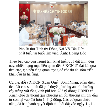
Phó Bí thư Tỉnh ủy Đồng Nai Võ Tấn Đức
phát biểu tại buổi làm việc. Ảnh: Hoàng Lộc
Theo báo cáo của Trung tâm Phát triển quỹ đất tỉnh, đến
nay, nhiều hạng mục liên quan đến 3 KCN đã đạt kết quả
tích cực, tạo nền tảng quan trọng để các dự án sớm triển
khai đầu tư hạ tầng.
Cụ thể, đối với KCN Xuân Quế - Sông Nhạn, phần diện
tích đất cao su, tỉnh đã phê duyệt phương án bồi thường
cây trồng với tổng kinh phí hơn 285 tỷ đồng; UBND xã
Xuân Quế đã thông qua phương án bồi thường chi phí đầu
tư còn lại vào đất hơn 147 tỷ đồng. Các cơ quan chức
năng đã ban hành quyết định thu hồi đất vào ngày 11-11.