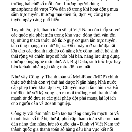
trưởng hai chữ số mỗi năm. Lượng người dùng
smartphone đã vượt 70% dân số trong khi hoạt động mua
sắm trực tuyến, thương mại điện tử, dịch vụ công trực
tuyến ngày càng phổ biến.
Tuy nhiên, tỷ lệ thanh toán số tại Việt Nam còn thấp so với
các quốc gia phát triển trong khu vực, đồng thời vẫn tồn
tại những thách thức, đó là: Nguy cơ gian lận trực tuyến,
tấn công mạng, rò rỉ dữ liệu... Điều này mở ra dư địa rất
lớn cho các doanh nghiệp có năng lực công nghệ, hệ sinh
thái rộng và chiến lược số hóa bài bản, năng lực ứng dụng
những công nghệ mới như: AI, Big Data, sinh trắc học hay
blockchain nhằm gia tăng mức độ bảo mật.
Như vậy Công ty Thanh toán số MobiFone (MDP) chính
thức trở thành đơn vị thứ hai được Ngân hàng Nhà nước
cấp phép triển khai dịch vụ Chuyển mạch tài chính và Bù
trừ điện tử với kỳ vọng tạo ra môi trường cạnh tranh lành
mạnh từ đó đưa ra các giải pháp đột phá mang lại lợi ích
cho người dân và doanh nghiệp.
Công ty với tầm nhìn kiến tạo hạ tầng chuyển mạch lõi và
thanh toán số thế hệ thứ 4, phổ cập thanh toán số cho toàn
dân nâng tầm năng lực số quốc gia - Định vị Việt Nam trở
thành quốc gia thanh toán số hàng đầu khu vực kết nối