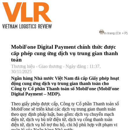
In trang
(Ctr + P)
MobiFone Digital Payment chính thức được
cấp phép cung ứng dịch vụ trung gian thanh
toán
Thương hiệu - Giao thương - Ngày đăng : 11:37,
30/11/2025
Ngân hàng Nhà nước Việt Nam đã cấp Giấy phép hoạt
động cung ứng dịch vụ trung gian thanh toán cho
Công ty Cổ phần Thanh toán số MobiFone (MobiFone
Digital Payment – MDP).
Theo giấy phép được cấp, Công ty Cổ phần Thanh toán số
MobiFone sẽ triển khai các dịch vụ trung gian thanh toán
theo quy định pháp luật, bao gồm: dịch vụ chuyển mạch
điện tử, dịch vụ bù trừ điện tử, dịch vụ cổng thanh toán
điện tử, dịch vụ hỗ trợ thu hộ, chi hộ phù hợp với phạm vi
quản lý của Ngân hàng Nhà nước.