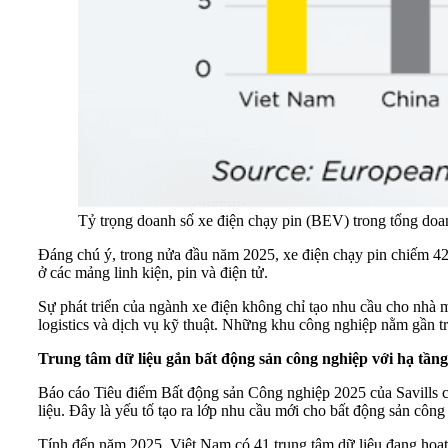
Tỷ trọng doanh số xe điện chạy pin (BEV) trong tổng do
Đáng chú ý, trong nửa đầu năm 2025, xe điện chạy pin chiếm 42
ở các mảng linh kiện, pin và điện tử.
Sự phát triển của ngành xe điện không chỉ tạo nhu cầu cho nhà m
logistics và dịch vụ kỹ thuật. Những khu công nghiệp nằm gần tr
Trung tâm dữ liệu gắn bất động sản công nghiệp với hạ tầng
Báo cáo Tiêu điểm Bất động sản Công nghiệp 2025 của Savills ch
liệu. Đây là yếu tố tạo ra lớp nhu cầu mới cho bất động sản công 
Tính đến năm 2025, Việt Nam có 41 trung tâm dữ liệu đang hoạ