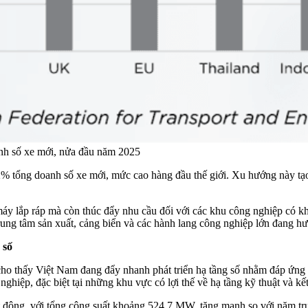
anh số xe mới, nửa đầu năm 2025
% tổng doanh số xe mới, mức cao hàng đầu thế giới. Xu hướng này tạo
áy lắp ráp mà còn thúc đẩy nhu cầu đối với các khu công nghiệp có kh
ung tâm sản xuất, cảng biển và các hành lang công nghiệp lớn đang hưở
 số
o thấy Việt Nam đang đẩy nhanh phát triển hạ tầng số nhằm đáp ứng nh
nghiệp, đặc biệt tại những khu vực có lợi thế về hạ tầng kỹ thuật và kết
t động, với tổng công suất khoảng 524,7 MW, tăng mạnh so với năm tr