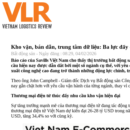
Kho vận, bán dẫn, trung tâm dữ liệu: Ba lực đẩy
Bất động sản - Ngày đăng : 08:29, 04/02/2026
Báo cáo của Savills Việt Nam cho thấy thị trường bất động 
cầu hiện nay được dẫn dắt bởi một số ngành cụ thể, với yêu 
xuất công nghệ cao đang trở thành những động lực chính, tr
Theo ông John Campbell - Giám đốc Dịch vụ Bất động sản Công n
nay gắn chặt hơn với yêu cầu vận hành của từng ngành, thay vì 
Thương mại điện tử thúc đẩy nhu cầu kho vận hiện đại
Sự tăng trưởng mạnh mẽ của thương mại điện tử đang tác động trự
thương mại điện tử Việt Nam dự kiến đạt 26-28 tỷ USD trong nă
USD, tăng 34,4% so với cùng kỳ.