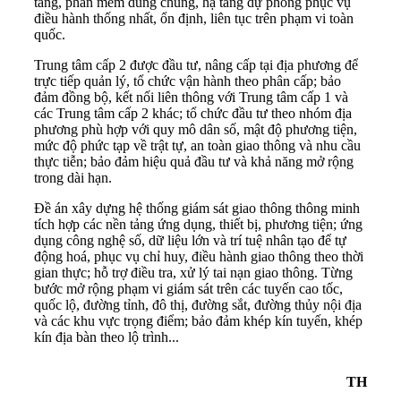
tảng, phần mềm dùng chung, hạ tầng dự phòng phục vụ
điều hành thống nhất, ổn định, liên tục trên phạm vi toàn
quốc.
Trung tâm cấp 2 được đầu tư, nâng cấp tại địa phương để
trực tiếp quản lý, tổ chức vận hành theo phân cấp; bảo
đảm đồng bộ, kết nối liên thông với Trung tâm cấp 1 và
các Trung tâm cấp 2 khác; tổ chức đầu tư theo nhóm địa
phương phù hợp với quy mô dân số, mật độ phương tiện,
mức độ phức tạp về trật tự, an toàn giao thông và nhu cầu
thực tiễn; bảo đảm hiệu quả đầu tư và khả năng mở rộng
trong dài hạn.
Đề án xây dựng hệ thống giám sát giao thông thông minh
tích hợp các nền tảng ứng dụng, thiết bị, phương tiện; ứng
dụng công nghệ số, dữ liệu lớn và trí tuệ nhân tạo để tự
động hoá, phục vụ chỉ huy, điều hành giao thông theo thời
gian thực; hỗ trợ điều tra, xử lý tai nạn giao thông. Từng
bước mở rộng phạm vi giám sát trên các tuyến cao tốc,
quốc lộ, đường tỉnh, đô thị, đường sắt, đường thủy nội địa
và các khu vực trọng điểm; bảo đảm khép kín tuyến, khép
kín địa bàn theo lộ trình...
TH