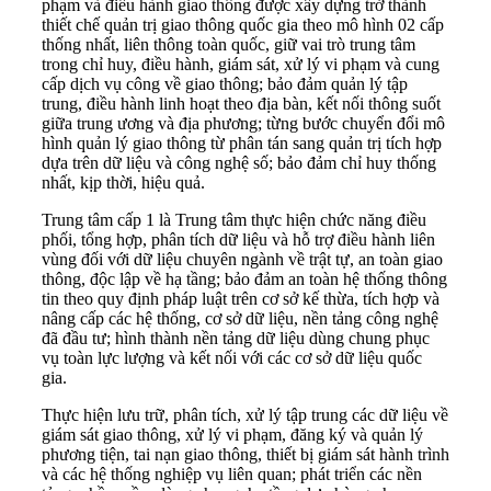
phạm và điều hành giao thông được xây dựng trở thành
thiết chế quản trị giao thông quốc gia theo mô hình 02 cấp
thống nhất, liên thông toàn quốc, giữ vai trò trung tâm
trong chỉ huy, điều hành, giám sát, xử lý vi phạm và cung
cấp dịch vụ công về giao thông; bảo đảm quản lý tập
trung, điều hành linh hoạt theo địa bàn, kết nối thông suốt
giữa trung ương và địa phương; từng bước chuyển đổi mô
hình quản lý giao thông từ phân tán sang quản trị tích hợp
dựa trên dữ liệu và công nghệ số; bảo đảm chỉ huy thống
nhất, kịp thời, hiệu quả.
Trung tâm cấp 1 là Trung tâm thực hiện chức năng điều
phối, tổng hợp, phân tích dữ liệu và hỗ trợ điều hành liên
vùng đối với dữ liệu chuyên ngành về trật tự, an toàn giao
thông, độc lập về hạ tầng; bảo đảm an toàn hệ thống thông
tin theo quy định pháp luật trên cơ sở kế thừa, tích hợp và
nâng cấp các hệ thống, cơ sở dữ liệu, nền tảng công nghệ
đã đầu tư; hình thành nền tảng dữ liệu dùng chung phục
vụ toàn lực lượng và kết nối với các cơ sở dữ liệu quốc
gia.
Thực hiện lưu trữ, phân tích, xử lý tập trung các dữ liệu về
giám sát giao thông, xử lý vi phạm, đăng ký và quản lý
phương tiện, tai nạn giao thông, thiết bị giám sát hành trình
và các hệ thống nghiệp vụ liên quan; phát triển các nền