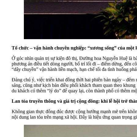
Tổ chức – vận hành chuyên nghiệp: “xương sống” của một l
Ở góc nhìn quản trị sự kiện đô thị, Đường hoa Nguyễn Huệ là bài 
phương án điều tiết dòng người, bố trí lối đi – điểm dừng, đến c
“dây chuyền” vận hành liền mạch, hạn chế tối đa tình huống phát
Đáng chú ý, việc triển khai đồng thời hai phiên bản ngày – đêm 
sáng, cũng như kịch bản điều phối khách tham quan theo khung gi
du khách có thêm “lý do” để quay lại, còn thành phố có thêm mộ
Lan tỏa truyền thông và giá trị cộng đồng: khi lễ hội trở 
Không gian thực đông đúc được cộng hưởng mạnh mẽ trên không g
nội dung lan tỏa trên mạng xã hội. Đây là hiệu ứng quan trọng g