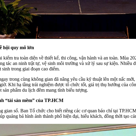
ễ hội quy mô lớn
kiểm tra toàn diện về thiết kế, thi công, vận hành và an toàn. Mùa 202
ông tác an ninh trật tự, vệ sinh môi trường và xử lý sau sự kiện. Nhiều
 sinh trong giai đoạn cao điểm.
ngay trong cùng không gian đã nâng yêu cầu kỹ thuật lên một nấc mới, đ
ờ. Khi hạ tầng trải nghiệm được tổ chức tốt, giá trị thụ hưởng của cô
t sản phẩm du lịch đêm mang tính biểu tượng.
thành “tài sản mềm” của TP.HCM
ian số. Ban Tổ chức cho biết riêng các cơ quan báo chí tại TP.HCM đ
iúp quảng bá hình ảnh thành phố hiện đại, hiếu khách, đồng thời tạo c