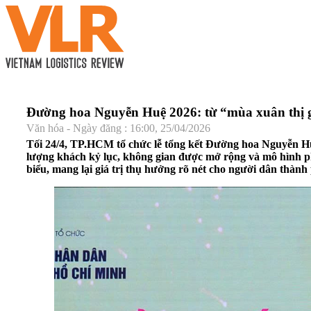
Đường hoa Nguyễn Huệ 2026: từ “mùa xuân thị g
Văn hóa - Ngày đăng : 16:00, 25/04/2026
Tối 24/4, TP.HCM tổ chức lễ tổng kết Đường hoa Nguyễn Huệ
lượng khách kỷ lục, không gian được mở rộng và mô hình ph
biểu, mang lại giá trị thụ hưởng rõ nét cho người dân thành