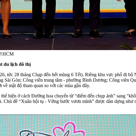
 TP.HCM
 du lịch đô thị
6, tức 28 tháng Chạp đến hết mùng 6 Tết). Riêng khu vực phố đi bộ N
ng Sài Gòn; Công viên trung tâm - phường Bình Dương; Công viên Qu
ới về mật độ tham quan so với các mùa gần đây.
 thể hiện ở cách Đường hoa chuyển từ “điểm đến chụp ảnh” sang “khôn
 đại. Chủ đề “Xuân hội tụ - Vững bước vươn mình” được dàn dựng như mộ