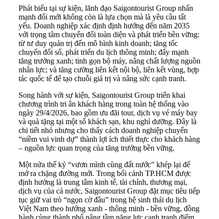
Phát biểu tại sự kiện, lãnh đạo Saigontourist Group nhấn
mạnh đổi mới không còn là lựa chọn mà là yêu cầu tất
yếu. Doanh nghiệp xác định định hướng đến năm 2035
với trọng tâm chuyển đổi toàn diện và phát triển bền vững:
từ tư duy quản trị đến mô hình kinh doanh; tăng tốc
chuyển đổi số, phát triển du lịch thông minh; đẩy mạnh
tăng trưởng xanh; tinh gọn bộ máy, nâng chất lượng nguồn
nhân lực; và tăng cường liên kết nội bộ, liên kết vùng, hợp
tác quốc tế để tạo chuỗi giá trị và nâng sức cạnh tranh.
Song hành với sự kiện, Saigontourist Group triển khai
chương trình tri ân khách hàng trong toàn hệ thống vào
ngày 29/4/2026, bao gồm ưu đãi tour, dịch vụ vé máy bay
và quà tặng tại một số khách sạn, khu nghỉ dưỡng. Đây là
chi tiết nhỏ nhưng cho thấy cách doanh nghiệp chuyển
“niềm vui vinh dự” thành lợi ích thiết thực cho khách hàng
– nguồn lực quan trọng của tăng trưởng bền vững.
Một nửa thế kỷ “vươn mình cùng đất nước” khép lại để
mở ra chặng đường mới. Trong bối cảnh TP.HCM được
định hướng là trung tâm kinh tế, tài chính, thương mại,
dịch vụ của cả nước, Saigontourist Group đặt mục tiêu tiếp
tục giữ vai trò “ngọn cờ đầu” trong hệ sinh thái du lịch
Việt Nam theo hướng xanh - thông minh - bền vững, đồng
hành cùng thành phố nâng tầm năng lực cạnh tranh điểm