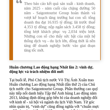
Theo báo cáo kết quả sản xuất - kinh doanh,
năm 2025 - năm cuối của chặng đường 50
năm - Saigontourist Group hoàn thành và
vượt kế hoạch tăng trưởng hai con số: tổng
doanh thu đạt 16.935 tỷ đồng; lãi trước thuế
4.353 tỷ đồng; nộp ngân sách 3.458 tỷ đồng;
tổng lượt khách phục vụ 2,034 triệu lượt.
Những con số cho thấy sức bật của một hệ
thống dịch vụ - du lịch lớn, đồng thời là nền
tảng để doanh nghiệp bước vào giai đoạn
tăng tốc mới.
Huân chương Lao động hạng Nhất lần 2: vinh dự,
động lực và trách nhiệm đổi mới
Tại buổi lễ, Phó Chủ tịch nước Võ Thị Ánh Xuân trao
Huân chương Lao động hạng Nhất (lần thứ 2) của Chủ
tịch nước cho Saigontourist Group. Phần thưởng cao quý
này tiếp nối danh hiệu Tập thể Anh hùng Lao động năm
2013, khẳng định đóng góp bền bỉ của doanh nghiệp đối
với kinh tế - xã hội và ngành du lịch Việt Nam. Từ góc
nhìn quản trị, “vinh dự” cũng đồng nghĩa với “chuẩn mực