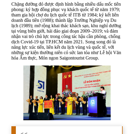
Chặng đường đó được định hình bằng nhiều dấu mốc tiên
phong: ký hợp đồng phục vụ khách quốc tế từ năm 1979;
tham gia hội chợ du lịch quốc tế ITB từ 1984; ký kết liên
doanh đầu tiên (1988); thành lập Trường Nghiệp vụ Du
lịch (1989); mở rộng khai thác khách sạn, khu nghỉ dưỡng
tại vùng biên giới, hải đảo giai đoạn 2009–2019; và đảm
nhận vai trò chủ lực trong công tác hậu cần phòng, chống
dịch Covid-19 tại TP.HCM năm 2021. Song song đó là
năng lực xúc tiến, liên kết du lịch vùng và quốc tế, với
những sự kiện thường niên có sức lan tỏa như Lễ hội Văn
hóa Ẩm thực, Món ngon Saigontourist Group.