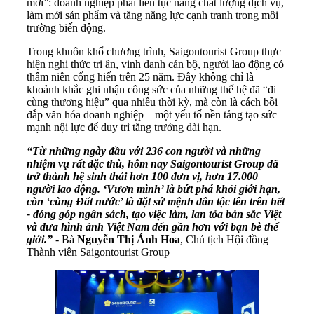
mới”: doanh nghiệp phải liên tục nâng chất lượng dịch vụ,
làm mới sản phẩm và tăng năng lực cạnh tranh trong môi
trường biến động.
Trong khuôn khổ chương trình, Saigontourist Group thực
hiện nghi thức tri ân, vinh danh cán bộ, người lao động có
thâm niên cống hiến trên 25 năm. Đây không chỉ là
khoảnh khắc ghi nhận công sức của những thế hệ đã “đi
cùng thương hiệu” qua nhiều thời kỳ, mà còn là cách bồi
đắp văn hóa doanh nghiệp – một yếu tố nền tảng tạo sức
mạnh nội lực để duy trì tăng trưởng dài hạn.
“Từ những ngày đầu với 236 con người và những
nhiệm vụ rất đặc thù, hôm nay Saigontourist Group đã
trở thành hệ sinh thái hơn 100 đơn vị, hơn 17.000
người lao động. ‘Vươn mình’ là bứt phá khỏi giới hạn,
còn ‘cùng Đất nước’ là đặt sứ mệnh dân tộc lên trên hết
- đóng góp ngân sách, tạo việc làm, lan tỏa bản sắc Việt
và đưa hình ảnh Việt Nam đến gần hơn với bạn bè thế
giới.”
- Bà
Nguyễn Thị Ánh Hoa
, Chủ tịch Hội đồng
Thành viên Saigontourist Group