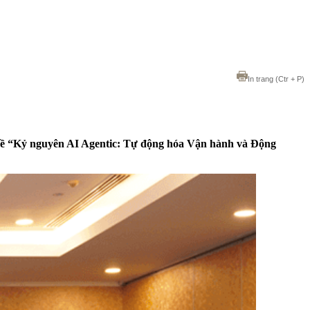
In trang
(Ctr + P)
đề “Kỷ nguyên AI Agentic: Tự động hóa Vận hành và Động