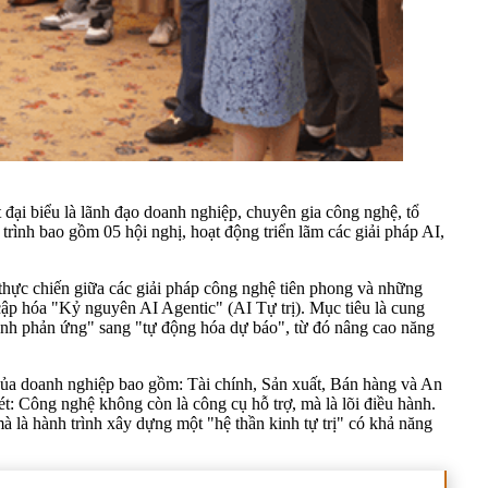
đại biểu là lãnh đạo doanh nghiệp, chuyên gia công nghệ, tổ
trình bao gồm 05 hội nghị, hoạt động triển lãm các giải pháp AI,
hực chiến giữa các giải pháp công nghệ tiên phong và những
ập hóa "Kỷ nguyên AI Agentic" (AI Tự trị). Mục tiêu là cung
ành phản ứng" sang "tự động hóa dự báo", từ đó nâng cao năng
của doanh nghiệp bao gồm: Tài chính, Sản xuất, Bán hàng và An
t: Công nghệ không còn là công cụ hỗ trợ, mà là lõi điều hành.
 là hành trình xây dựng một "hệ thần kinh tự trị" có khả năng