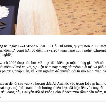
g hai ngày 12–13/05/2026 tại TP. Hồ Chí Minh, quy tụ hơn 2.000 lượt 
 mại điện tử, cùng hơn 50 diễn giả và 20+ gian hàng công nghệ. Chương 
h nghiệp.
h 2026 được tổ chức với mục tiêu kiến tạo một không gian kết nối t
hái niệm vĩ mô xa vời, sự kiện năm nay mang sứ mệnh giải mã và phổ c
cụ phương pháp luận, và kinh nghiệm để chuyển đổi từ mô hình "vận h
yên đề, đi sâu vào xu hướng đưa AI Agentic vào trong lõi vận hành 
ai mạc, một bức tranh định hướng chiến lược đã hiện lên vô cùng rõ né
ề đều đang đối, Chuyển đổi số không còn là việc mua sắm phần mềm, mà
.