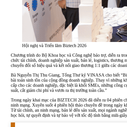
Hội nghị và Triển lãm Biztech 2026
Chương trình do Bộ Khoa học và Công nghệ bảo trợ, diễn ra tron
chức tài chính, doanh nghiệp sản xuất, bán lẻ, logistics, thương
chuyển đổi số hiệu quả và kết nối giao thương 1:1 giữa các doan
Bà Nguyễn Thị Thu Giang, Tổng Thư ký VINASA cho biết “Biztec
bài toán sinh tồn của cộng đồng doanh nghiệp. Thay vì những k
cấp cho các doanh nghiệp, đặc biệt là khối SMEs, những công 
suất, cắt giảm chi phí và vươn ra thị trường toàn cầu.”
Trong ngày khai mạc của BIZTECH 2026 đã diễn ra 04 phiên chu
ninh mạng. Xuyên suốt 4 phiên hội thảo chuyên đề trong ngày kh
Từ tài chính, an ninh mạng, bán lẻ đến sản xuất, mọi ngành ngh
học hỏi, tự quyết định và tự bảo vệ với tốc độ tính bằng mili-giây