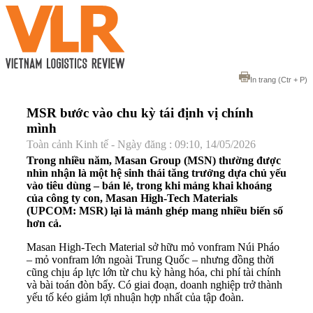
In trang
(Ctr + P)
MSR bước vào chu kỳ tái định vị chính
mình
Toàn cảnh Kinh tế - Ngày đăng : 09:10, 14/05/2026
Trong nhiều năm, Masan Group (MSN) thường được
nhìn nhận là một hệ sinh thái tăng trưởng dựa chủ yếu
vào tiêu dùng – bán lẻ, trong khi mảng khai khoáng
của công ty con, Masan High-Tech Materials
(UPCOM: MSR) lại là mảnh ghép mang nhiều biến số
hơn cả.
Masan High-Tech Material sở hữu mỏ vonfram Núi Pháo
– mỏ vonfram lớn ngoài Trung Quốc – nhưng đồng thời
cũng chịu áp lực lớn từ chu kỳ hàng hóa, chi phí tài chính
và bài toán đòn bẩy. Có giai đoạn, doanh nghiệp trở thành
yếu tố kéo giảm lợi nhuận hợp nhất của tập đoàn.