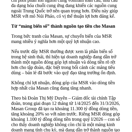
chi phối phần lớn nguồn cung vonfram toàn cầu, nhu cầu
đa dạng hóa chuỗi cung ứng đang khiến các nguồn cung
ngoài Trung Quốc trở nên quan trọng hơn. Điều này giúp
MSR với mỏ Núi Pháo, có vị thế thuận lợi hơn đáng kể.
Từ “mảng biến số” thành nguồn tạo tiền cho Masan
Trong bức tranh của Masan, sự chuyển biến của MSR
mang nhiều ý nghĩa hơn một quý lợi nhuận cao.
Nếu trước đây MSR thường được xem là phần biến số
trong hệ sinh thái, thì hiện tại doanh nghiệp đang dần trở
thành một nguồn đóng góp lợi nhuận và dòng tiền rõ rệt
hơn cho tập đoàn, đặc biệt trong bối cảnh các mảng tiêu
dùng – bán lẻ đã bước vào quỹ đạo tăng trưởng ổn định.
Không chỉ lợi nhuận, đóng góp của MSR vào dòng tiền
hợp nhất của Masan cũng đang tăng nhanh.
Theo bà Đoàn Thị Mỹ Duyên – Giám đốc tài chính Tập
đoàn, trong giai đoạn 12 tháng từ 1/4/2025 đến 31/3/2026,
Masan Group đã tạo ra khoảng 11.300 tỷ đồng dòng tiền,
tăng khoảng 20% so với năm trước. Riêng MSR đóng góp
khoảng 1.100 tỷ đồng dòng tiền trong quý I/2026 – con số
cho thấy doanh nghiệp không còn chỉ là một mảng kinh
doanh mang tính chu kỳ, mà đang dần trở thành nguồn tạo