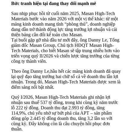
Bức tranh hiện tại đang thay đổi mạnh mẽ
Sau nhịp phục hồi từ cuối năm 2025, Masan High-Tech
Materials bước vào năm 2026 với một vị thế khác: từ một
mảng kinh doanh mang tính “phòng thủ”, doanh nghiệp
đang dần trở thành động lực tăng trưởng lợi nhuận và cải
thiện bảng cân đối kế toán cho Masan.
Tại buổi gặp gỡ nhà đầu tư mới đây, ông Danny Le, Tổng
giám đốc Masan Group, Chủ tịch HĐQT Masan High-
Tech Materials, cho biết Masan sẽ tập trung nhiều hơn vào
triển vọng quý II/2026 và chiến lược tăng trưởng của từng
công ty thành viên.
Theo ông Danny Le,hầu hết các mảng kinh doanh đã quay
lại quỹ đạo tăng trưởng hai chữ số cả về doanh thu lẫn lợi
nhuận. Trong đó, Masan High-Tech Materials được xem là
điểm sáng nổi bật nhất.
Quý I/2026, Masan High-Tech Materials ghi nhận lợi
nhuận sau thuế 537 tỷ đồng, trong khi cùng kỳ năm trước
lỗ 222 tỷ đồng. Doanh thu đạt 2.993 tỷ đồng, tăng
114,9%, chủ yếu nhờ sự bứt phá của APT – sản phẩm
đóng góp 2.445 tỷ đồng doanh thu, tăng 3,2 lần so với
cùng kỳ. Đây không còn là câu chuyện hồi phục đơn
thuần.