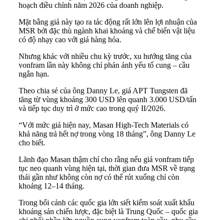
hoạch điều chỉnh năm 2026 của doanh nghiệp.
Mặt bằng giá này tạo ra tác động rất lớn lên lợi nhuận của
MSR bởi đặc thù ngành khai khoáng và chế biến vật liệu
có độ nhạy cao với giá hàng hóa.
Nhưng khác với nhiều chu kỳ trước, xu hướng tăng của
vonfram lần này không chỉ phản ánh yếu tố cung – cầu
ngắn hạn.
Theo chia sẻ của ông Danny Le, giá APT Tungsten đã
tăng từ vùng khoảng 300 USD lên quanh 3.000 USD/tấn
và tiếp tục duy trì ở mức cao trong quý II/2026.
“Với mức giá hiện nay, Masan High-Tech Materials có
khả năng trả hết nợ trong vòng 18 tháng”, ông Danny Le
cho biết.
Lãnh đạo Masan thậm chí cho rằng nếu giá vonfram tiếp
tục neo quanh vùng hiện tại, thời gian đưa MSR về trạng
thái gần như không còn nợ có thể rút xuống chỉ còn
khoảng 12–14 tháng.
Trong bối cảnh các quốc gia lớn siết kiểm soát xuất khẩu
khoáng sản chiến lược, đặc biệt là Trung Quốc – quốc gia