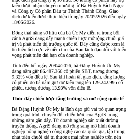
kiến được nhận chuyển nhượng từ Bà Huỳnh Bích Ngọc
và Công ty Cổ phần Đầu tư Thành Thành Công. Giao
dịch dự kiến được thực hiện từ ngày 20/05/2026 đến ngày
18/06/2026.
Động thái nâng sở hữu của bà Ức My diễn ra trong bối
cảnh AgriS đang đẩy mạnh chiến lược mở rộng chuỗi giá
trị và phát triển thị trường quốc tế. Đây cũng được xem là
tín hiệu tích cực về niềm tin của Ban lãnh đạo đối với triển
vọng phát triển dài hạn của doanh nghiệp.
Tính đến hết ngày 20/04/2026, bà Đặng Huỳnh Ức My
đang nắm giữ 86.487.366 cổ phiếu SBT, tương đương
9,32% vốn điều lệ. Sau khi hoàn tất giao dịch, tổng lượng
cổ phiếu do bà nắm giữ dự kiến tăng lên 129.242.995 cổ
phiếu, tương đương 13,93% vốn điều lệ.
Thúc đẩy chiến lược tăng trưởng và mở rộng quốc tế
Bà Đặng Huỳnh Ức My là lãnh đạo giữ vai trò quan trọng
trong quá trình chuyển đổi chiến lược của AgriS trong
những năm gần đây. Từ doanh nghiệp sản xuất đường
truyền thống, AgriS đang mở rộng sang mô hình doanh
nghiệp nông nghiệp công nghệ cao đa quốc gia, tập trung
phát triển chuỗi giá trị thương mại nông nghiệp trên nền