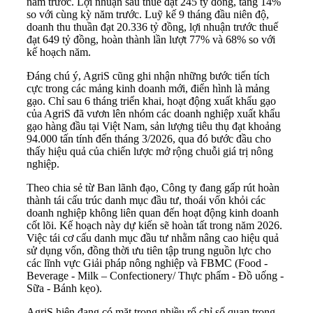
năm trước. Lợi nhuận sau thuế đạt 245 tỷ đồng, tăng 14%
so với cùng kỳ năm trước. Luỹ kế 9 tháng đầu niên độ,
doanh thu thuần đạt 20.336 tỷ đồng, lợi nhuận trước thuế
đạt 649 tỷ đồng, hoàn thành lần lượt 77% và 68% so với
kế hoạch năm.
Đáng chú ý, AgriS cũng ghi nhận những bước tiến tích
cực trong các mảng kinh doanh mới, điển hình là mảng
gạo. Chỉ sau 6 tháng triển khai, hoạt động xuất khẩu gạo
của AgriS đã vươn lên nhóm các doanh nghiệp xuất khẩu
gạo hàng đầu tại Việt Nam, sản lượng tiêu thụ đạt khoảng
94.000 tấn tính đến tháng 3/2026, qua đó bước đầu cho
thấy hiệu quả của chiến lược mở rộng chuỗi giá trị nông
nghiệp.
Theo chia sẻ từ Ban lãnh đạo, Công ty đang gấp rút hoàn
thành tái cấu trúc danh mục đầu tư, thoái vốn khỏi các
doanh nghiệp không liên quan đến hoạt động kinh doanh
cốt lõi. Kế hoạch này dự kiến sẽ hoàn tất trong năm 2026.
Việc tái cơ cấu danh mục đầu tư nhằm nâng cao hiệu quả
sử dụng vốn, đồng thời ưu tiên tập trung nguồn lực cho
các lĩnh vực Giải pháp nông nghiệp và FBMC (Food -
Beverage - Milk – Confectionery/ Thực phẩm - Đồ uống -
Sữa - Bánh kẹo).
AgriS hiện đang có mặt trong nhiều rổ chỉ số quan trọng