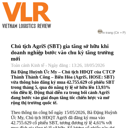
In trang
(Ctr + P)
Chủ tịch AgriS (SBT) gia tăng sở hữu khi
doanh nghiệp bước vào chu kỳ tăng trưởng
mới
Toàn cảnh Kinh tế - Ngày đăng : 13:26, 18/05/2026
Bà Đặng Huỳnh Ức My – Chủ tịch HĐQT của CTCP
Thành Thành Công – Biên Hòa (AgriS, HOSE: SBT)
vừa thông báo đăng ký mua 42.755.629 cổ phiếu SBT
trong tháng 5, qua đó nâng tỷ lệ sở hữu lên 13,93%
vốn điều lệ. Động thái diễn ra trong bối cảnh AgriS
đang bước vào giai đoạn tăng tốc chiến lược và mở
rộng thị trường quốc tế.
Theo thông tin công bố ngày 15/05/2026, Bà Đặng Huỳnh
Ức My, Chủ tịch HĐQT AgriS đã đăng ký mua vào
42.755.629 cổ phiếu SBT, tương đương tỷ lệ 4,61% với
mục đích gia tăng tỷ lệ sở hữu. Số lượng cổ phiếu này dự