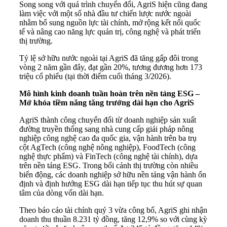
Song song với quá trình chuyển đổi, AgriS hiện cũng đang
làm việc với một số nhà đầu tư chiến lược nước ngoài
nhằm bổ sung nguồn lực tài chính, mở rộng kết nối quốc
tế và nâng cao năng lực quản trị, công nghệ và phát triển
thị trường.
Tỷ lệ sở hữu nước ngoài tại AgriS đã tăng gấp đôi trong
vòng 2 năm gần đây, đạt gần 20%, tương đương hơn 173
triệu cổ phiếu (tại thời điểm cuối tháng 3/2026).
Mô hình kinh doanh tuần hoàn trên nền tảng ESG –
Mở khóa tiềm năng tăng trưởng dài hạn cho AgriS
AgriS thành công chuyển đổi từ doanh nghiệp sản xuất
đường truyền thống sang nhà cung cấp giải pháp nông
nghiệp công nghệ cao đa quốc gia, vận hành trên ba trụ
cột AgTech (công nghệ nông nghiệp), FoodTech (công
nghệ thực phẩm) và FinTech (công nghệ tài chính), dựa
trên nền tảng ESG. Trong bối cảnh thị trường còn nhiều
biến động, các doanh nghiệp sở hữu nền tảng vận hành ổn
định và định hướng ESG dài hạn tiếp tục thu hút sự quan
tâm của dòng vốn dài hạn.
Theo báo cáo tài chính quý 3 vừa công bố, AgriS ghi nhận
doanh thu thuần 8.231 tỷ đồng, tăng 12,9% so với cùng kỳ