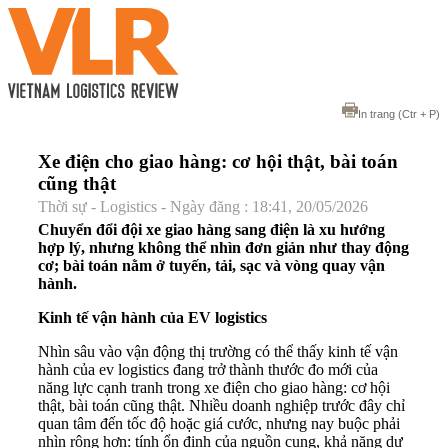
In trang
(Ctr + P)
Xe điện cho giao hàng: cơ hội thật, bài toán
cũng thật
Thời sự - Logistics - Ngày đăng : 18:41, 20/05/2026
Chuyển đổi đội xe giao hàng sang điện là xu hướng
hợp lý, nhưng không thể nhìn đơn giản như thay động
cơ; bài toán nằm ở tuyến, tải, sạc và vòng quay vận
hành.
Kinh tế vận hành của EV logistics
Nhìn sâu vào vận động thị trường có thể thấy kinh tế vận
hành của ev logistics đang trở thành thước đo mới của
năng lực cạnh tranh trong xe điện cho giao hàng: cơ hội
thật, bài toán cũng thật. Nhiều doanh nghiệp trước đây chỉ
quan tâm đến tốc độ hoặc giá cước, nhưng nay buộc phải
nhìn rộng hơn: tính ổn định của nguồn cung, khả năng dự