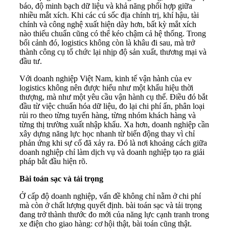
báo, độ minh bạch dữ liệu và khả năng phối hợp giữa
nhiều mắt xích. Khi các cú sốc địa chính trị, khí hậu, tài
chính và công nghệ xuất hiện dày hơn, bất kỳ mắt xích
nào thiếu chuẩn cũng có thể kéo chậm cả hệ thống. Trong
bối cảnh đó, logistics không còn là khâu đi sau, mà trở
thành công cụ tổ chức lại nhịp độ sản xuất, thương mại và
đầu tư.
Với doanh nghiệp Việt Nam, kinh tế vận hành của ev
logistics không nên được hiểu như một khẩu hiệu thời
thượng, mà như một yêu cầu vận hành cụ thể. Điều đó bắt
đầu từ việc chuẩn hóa dữ liệu, đo lại chi phí ẩn, phân loại
rủi ro theo từng tuyến hàng, từng nhóm khách hàng và
từng thị trường xuất nhập khẩu. Xa hơn, doanh nghiệp cần
xây dựng năng lực học nhanh từ biến động thay vì chỉ
phản ứng khi sự cố đã xảy ra. Đó là nơi khoảng cách giữa
doanh nghiệp chỉ làm dịch vụ và doanh nghiệp tạo ra giải
pháp bắt đầu hiện rõ.
Bài toán sạc và tải trọng
Ở cấp độ doanh nghiệp, vấn đề không chỉ nằm ở chi phí
mà còn ở chất lượng quyết định. bài toán sạc và tải trọng
đang trở thành thước đo mới của năng lực cạnh tranh trong
xe điện cho giao hàng: cơ hội thật, bài toán cũng thật.