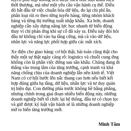
thời thượng, mà như một yêu cầu vận hành cụ thể. Điều
đó bắt đầu từ việc chuẩn hóa dữ liệu, đo lại chi phí ẩn,
phân loại rủi ro theo từng tuyến hàng, từng nhóm khách
hàng và từng thị trường xuất nhập khẩu. Xa hơn, doanh
nghiệp cần xây dựng năng lực học nhanh từ biến động
thay vì chỉ phản ứng khi sự cố đã xảy ra. Điều này đòi hỏi
đầu tư không chỉ vào hạ tầng cứng, mà cả vào dữ liệu,
nhân lực và năng lực phối hợp giữa các mắt xích.
Xe điện cho giao hàng: cơ hội thật, bài toán cũng thật cho
thấy một sự thật ngày càng rõ: logistics và chuỗi cung ứng
không còn là phần việc đứng sau sân khấu. Chúng đang đi
thẳng vào trung tâm của tăng trưởng, cạnh tranh và khả
năng chống chịu của doanh nghiệp lẫn nền kinh tế. Việt
Nam có cơ hội bước lên nấc thang cao hơn nếu biết kết
hợp đúng giữa hạ tầng, dữ liệu, nhân lực và tư duy quản
trị hiện đại. Con đường phía trước không hề bằng phẳng,
nhưng chính trong giai đoạn nhiều biến động này, những
doanh nghiệp biết tổ chức lại hệ thống, đầu tư có chọn lọc
và giữ được kỷ luật vận hành sẽ là những doanh nghiệp
mở ra biên tăng trưởng mới.
Minh Tâm