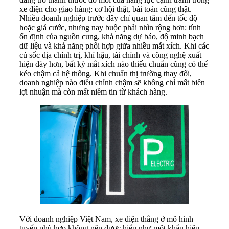
xe điện cho giao hàng: cơ hội thật, bài toán cũng thật.
Nhiều doanh nghiệp trước đây chỉ quan tâm đến tốc độ
hoặc giá cước, nhưng nay buộc phải nhìn rộng hơn: tính
ổn định của nguồn cung, khả năng dự báo, độ minh bạch
dữ liệu và khả năng phối hợp giữa nhiều mắt xích. Khi các
cú sốc địa chính trị, khí hậu, tài chính và công nghệ xuất
hiện dày hơn, bất kỳ mắt xích nào thiếu chuẩn cũng có thể
kéo chậm cả hệ thống. Khi chuẩn thị trường thay đổi,
doanh nghiệp nào điều chỉnh chậm sẽ không chỉ mất biên
lợi nhuận mà còn mất niềm tin từ khách hàng.
Với doanh nghiệp Việt Nam, xe điện thắng ở mô hình
tuyến phù hợp không nên được hiểu như một khẩu hiệu