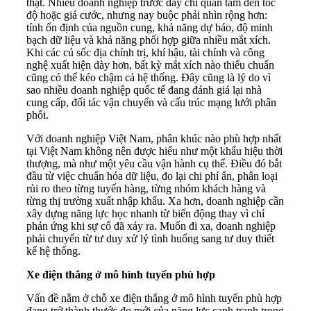
thật. Nhiều doanh nghiệp trước đây chỉ quan tâm đến tốc
độ hoặc giá cước, nhưng nay buộc phải nhìn rộng hơn:
tính ổn định của nguồn cung, khả năng dự báo, độ minh
bạch dữ liệu và khả năng phối hợp giữa nhiều mắt xích.
Khi các cú sốc địa chính trị, khí hậu, tài chính và công
nghệ xuất hiện dày hơn, bất kỳ mắt xích nào thiếu chuẩn
cũng có thể kéo chậm cả hệ thống. Đây cũng là lý do vì
sao nhiều doanh nghiệp quốc tế đang đánh giá lại nhà
cung cấp, đối tác vận chuyển và cấu trúc mạng lưới phân
phối.
Với doanh nghiệp Việt Nam, phân khúc nào phù hợp nhất
tại Việt Nam không nên được hiểu như một khẩu hiệu thời
thượng, mà như một yêu cầu vận hành cụ thể. Điều đó bắt
đầu từ việc chuẩn hóa dữ liệu, đo lại chi phí ẩn, phân loại
rủi ro theo từng tuyến hàng, từng nhóm khách hàng và
từng thị trường xuất nhập khẩu. Xa hơn, doanh nghiệp cần
xây dựng năng lực học nhanh từ biến động thay vì chỉ
phản ứng khi sự cố đã xảy ra. Muốn đi xa, doanh nghiệp
phải chuyển từ tư duy xử lý tình huống sang tư duy thiết
kế hệ thống.
Xe điện thắng ở mô hình tuyến phù hợp
Vấn đề nằm ở chỗ xe điện thắng ở mô hình tuyến phù hợp
đang trở thành thước đo mới của năng lực cạnh tranh trong