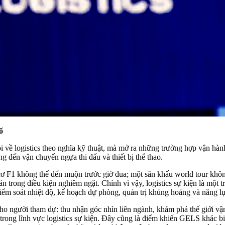
ố
 về logistics theo nghĩa kỹ thuật, mà mở ra những trường hợp vận hà
ing đến vận chuyển ngựa thi đấu và thiết bị thể thao.
 cơ F1 không thể đến muộn trước giờ đua; một sân khấu world tour khôn
 trong điều kiện nghiêm ngặt. Chính vì vậy, logistics sự kiện là một 
kiểm soát nhiệt độ, kế hoạch dự phòng, quản trị khủng hoảng và năng l
o người tham dự: thu nhận góc nhìn liên ngành, khám phá thế giới vận
i trong lĩnh vực logistics sự kiện. Đây cũng là điểm khiến GELS khác b