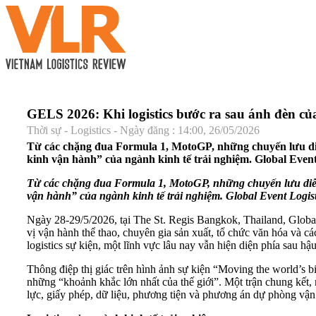
GELS 2026: Khi logistics bước ra sau ánh đèn củ
Thời sự - Logistics - Ngày đăng : 14:00, 26/05/2026
Từ các chặng đua Formula 1, MotoGP, những chuyến lưu diễn 
kinh vận hành” của ngành kinh tế trải nghiệm. Global Event
Từ các chặng đua Formula 1, MotoGP, những chuyến lưu diễn â
vận hành” của ngành kinh tế trải nghiệm. Global Event Logist
Ngày 28-29/5/2026, tại The St. Regis Bangkok, Thailand, Global
vị vận hành thể thao, chuyên gia sản xuất, tổ chức văn hóa và cá
logistics sự kiện, một lĩnh vực lâu nay vẫn hiện diện phía sau hậ
Thông điệp thị giác trên hình ảnh sự kiện “Moving the world’s bi
những “khoảnh khắc lớn nhất của thế giới”. Một trận chung kết, m
lực, giấy phép, dữ liệu, phương tiện và phương án dự phòng vậ