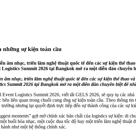
a những sự kiện toàn cầu
âm nhạc, triển lãm nghệ thuật quốc tế đến các sự kiện thể thao 
 Logistics Summit 2026 tại Bangkok mở ra một diễn đàn chuyên biệ
m nhạc, triển lãm nghệ thuật quốc tế đến các sự kiện thể thao và v
ics Summit 2026 tại Bangkok mở ra một diễn đàn chuyên biệt để nhìn
 Event Logistics Summit 2026, viết tắt GELS 2026, sẽ quy tụ các nhà 
c bên liên quan trong chuỗi cung ứng sự kiện toàn cầu. Theo thông tin t
u trường nhưng lại quyết định trực tiếp đến sự thành công của các sự ki
ggest moments” gợi mở chính xác bản chất của logistics sự kiện: di chuy
ột buổi hòa nhạc, một cuộc đua tốc độ hay một triển lãm nghệ thuật đỉn
n hành như một hệ thống chính xác.