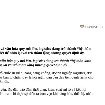
In trang
(Ctr + P)
và văn hóa quy mô lớn, logistics đang trở thành “hệ thần
t để nhìn lại vai trò thầm lặng nhưng quyết định ấy.
ăn hóa quy mô lớn, logistics đang trở thành “hệ thần kinh
 lại vai trò thầm lặng nhưng quyết định ấy.
tổ chức sự kiện, hãng hàng không, doanh nghiệp logistics, đơn
ừ ban tổ chức, đây là hội nghị toàn cầu đầu tiên dành riêng cho
ện lớn.
ển, lắp đặt, bảo đảm thời gian, kiểm soát rủi ro và kết nối
h cao chỉ thực sự diễn ra trọn vẹn khi hàng hóa, thiết bị, nhân