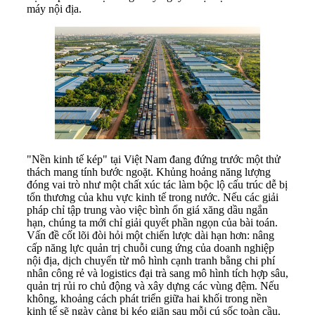
máy nội địa.
"Nền kinh tế kép" tại Việt Nam đang đứng trước một thử
thách mang tính bước ngoặt. Khủng hoảng năng lượng
đóng vai trò như một chất xúc tác làm bộc lộ cấu trúc dễ bị
tổn thương của khu vực kinh tế trong nước. Nếu các giải
pháp chỉ tập trung vào việc bình ổn giá xăng dầu ngắn
hạn, chúng ta mới chỉ giải quyết phần ngọn của bài toán.
Vấn đề cốt lõi đòi hỏi một chiến lược dài hạn hơn: nâng
cấp năng lực quản trị chuỗi cung ứng của doanh nghiệp
nội địa, dịch chuyển từ mô hình cạnh tranh bằng chi phí
nhân công rẻ và logistics đại trà sang mô hình tích hợp sâu,
quản trị rủi ro chủ động và xây dựng các vùng đệm. Nếu
không, khoảng cách phát triển giữa hai khối trong nền
kinh tế sẽ ngày càng bị kéo giãn sau mỗi cú sốc toàn cầu.