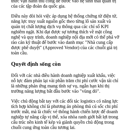
thức vận hành thủ công để bước vào hệ sinh thái quản trị
của các tập đoàn đa quốc gia.
Điều này đòi hỏi việc áp dụng hệ thống chứng từ điện tử,
năng lực truy xuất nguồn gốc theo từng lô sản xuất và
quản trị chất lượng dịch vụ thông qua các chỉ số KPI
nghiêm ngặt. Khi đạt được sự tương thích về mặt công
nghệ và quy trình, doanh nghiệp nội địa mới có thể phá vỡ
rào cản kỹ thuật để bước vào danh mục "Nhà cung cấp
được phê duyệt" (Approved Vendor) của các chuỗi giá trị
toàn cầu.
Quyết định sống còn
Đối với các nhà điều hành doanh nghiệp xuất khẩu, việc
nỗ lực đàm phán lại vài phần trăm chi phí cước vận tải chỉ
là những phản ứng mang tính sự vụ, ngắn hạn khi thị
trường năng lượng bắt đầu bước vào "vùng đỏ".
Việc chủ động bắt tay với các đối tác logistics có năng lực
tích hợp không chỉ là phương án phòng thủ cú sốc chi phí
trước mắt, mà là chiếc vé thông hành chiến lược để doanh
nghiệp tự nâng cấp vị thế, xóa nhòa ranh giới bất lợi trong
cấu trúc nền kinh tế kép và giành quyền chủ động trong
chuỗi cung ứng toàn cầu tương lai.