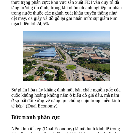
thực trạng phân cực: khu vực sản xuất FDI vẫn duy trì đà
tăng trưởng ổn định, trong khi nhóm doanh nghiệp tư nhân
trong nước thuộc các ngành xuất khẩu truyền thống như
dệt may, da giày và đồ gỗ lại ghi nhận mức sụt giảm kim
ngạch lên tới 24,5%.
Sự phân hóa này khẳng định một bản chất: nguồn gốc của
cuộc khủng hoảng không nằm ở biểu đồ giá dầu, mà nằm
ở sự bất đối xứng về năng lực chống chịu trong "nền kinh
tế kép" (Dual Economy).
Bức tranh phân cực
Nền kinh tế kép (Dual Economy) là mô hình kinh tế trong