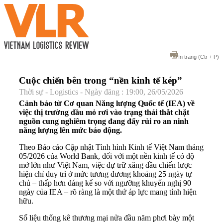
In trang
(Ctr + P)
Cuộc chiến bên trong “nền kinh tế kép”
Thời sự - Logistics - Ngày đăng : 19:00, 26/05/2026
Cảnh báo từ Cơ quan Năng lượng Quốc tế (IEA) về
việc thị trường dầu mỏ rơi vào trạng thái thắt chặt
nguồn cung nghiêm trọng đang đẩy rủi ro an ninh
năng lượng lên mức báo động.
Theo Báo cáo Cập nhật Tình hình Kinh tế Việt Nam tháng
05/2026 của World Bank, đối với một nền kinh tế có độ
mở lớn như Việt Nam, việc dự trữ xăng dầu chiến lược
hiện chỉ duy trì ở mức tương đương khoảng 25 ngày tự
chủ – thấp hơn đáng kể so với ngưỡng khuyến nghị 90
ngày của IEA – rõ ràng là một thứ áp lực mang tính hiện
hữu.
Số liệu thống kê thương mại nửa đầu năm phơi bày một