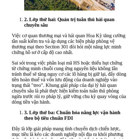
2.
Lớp thứ hai: Quản trị tuân thủ hải quan
chuyên sâu
Việc cơ quan thương mại và hải quan Hoa Kỳ tăng cường
tần suất kiểm tra và áp dụng các biện pháp phòng vệ
thương mại theo Section 301 đòi hỏi một năng lực minh
chứng hồ sơ ở cấp độ cao nhất.
Sai sót trong việc phân loại mã HS hoặc thiếu hụt chứng
từ chứng minh chuỗi cung ứng nguyên liệu không lẩn
tránh thuế sẽ tăng nguy cơ các lô hàng bị giữ lại, đẩy dòng
tiền hoàn thuế và vốn lưu động của doanh nghiệp vào
trạng thái "treo". Khung giải pháp của đại lý hải quan
chuyên sâu là phải thực hiện kiểm toán tuân thủ phòng
ngừa trước rủi ro pháp lý, giữ vững chu kỳ quay vòng của
dòng tiền vận hành.
3.
Lớp thứ ba: Chuẩn hóa năng lực vận hành
theo bộ tiêu chuẩn FDI
Đây là lớp giải pháp mang tính chuyển dịch chiến lược,
mục tiêu là kéo các doanh nghiệp nội địa ra khỏi phương