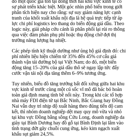
đó một quốc gia tồn tại đồng thời hai khu vực kinh tế có
sự phát triển khác biệt. Một góc nhìn phổ biến trong giới
phân tích hiện nay cho rằng: sự suy giảm năng lực cạnh
tranh của khối xuất khẩu nội địa là hệ quả trực tiếp từ áp
lực chi phí logistics leo thang do biến động giá dầu. Theo
logic này, giải pháp cứu cánh là phân phối lại rủi ro thông
qua việc đàm phán phụ phí hoặc thụ động chờ đợi thị
trường năng lượng hạ nhiệt.
Các phép tính kỹ thuật dường như ủng hộ giả định đó: chi
phí nhiên liệu hiện chiếm từ 35% đến 45% cơ cấu giá
thành vận tải đường bộ tại Việt Nam; do đó, một biến
động tăng 15–20% của giá dầu thô sẽ ngay lập tức đẩy
cước vận tải nội địa tăng thêm 6–9% tương ứng.
Tuy nhiên, biểu đồ tăng trưởng bất đối xứng giữa hai khu
vực kinh tế trước cùng một cú sốc vĩ mô đã bác bỏ hoàn
toàn giả định mang tính bề nổi này. Trong khi các tổ hợp
nhà máy FDI điện tử tại Bắc Ninh, Bắc Giang hay Đồng
Nai vẫn duy trì nhịp độ xuất hàng theo đúng tiến độ cam
kết, thì nhóm doanh nghiệp dệt may quy mô vừa và nhỏ
tại khu vực Đồng bằng sông Cửu Long, doanh nghiệp da
giày tại Bình Dương hay đồ gỗ tại Bình Định lại lâm vào
tình trạng đứt gãy chuỗi cung ứng, kéo kim ngạch xuất
khẩu sụt giảm 24,5%.