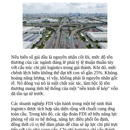
Nếu biến số giá dầu là nguyên nhân cốt lõi, mức độ tổn
thương của các ngành đáng lẽ phải tỷ lệ thuận thuần túy
với cấu trúc chi phí logistics trong giá thành. Khi đó, mức
chênh lệch biên không thể đạt tới con số gần 25%. Khủng
hoảng năng lượng, vì vậy, không phải là nguyên nhân gốc
rễ. Nó đóng vai trò là một chất xúc tác, làm bộc lộ tổn
thương mang tính hệ thống của một "nền kinh tế kép" vốn
đã tồn tại từ trước.
Các doanh nghiệp FDI vận hành trong một hệ sinh thái
logistics được tích hợp sâu diện rộng với chuỗi cung ứng
toàn cầu. Trong khi đó, các tập đoàn FDI sở hữu năng lực
phòng vệ rủi ro hệ thống, năng lực điều phối ổn định,
đồng thời có vị thế đàm phán để chia sẻ áp lực chi phí trực
tiếp với các nhà cung cấp. Chi phí logistics chỉ cấu thành