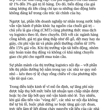
từ 1% đến 3% giá trị lô hàng. Do đó, biến động của giá
năng lượng dù lớn cũng chỉ tạo ra những dao động biên
không đáng kể trong cấu trúc tài chính của họ.
Ngược lại, phần lớn doanh nghiệp tư nhân trong nước hiện
vẫn vận hành ở phân khúc hạ nguồn của chuỗi giá trị –
chủ yếu là gia công (CMT) cùng phương thức mua dịch
vụ logistics theo lô, theo chuyến. Đối với các ngành hàng
cồng kềnh, giá trị gia tăng thấp như đồ gỗ, dệt may hay da
giày, chi phí vận tải và phân phối thường chiếm từ 10%
đến 15% giá vốn. Khi thị trường vận tải biến động, nhóm
này hoàn toàn thụ động và không có khả năng chuyển
giao chi phí cho người mua toàn cầu.
Sự phân mảnh của thị trường logistics nội địa – với phần
lớn thị phần đường bộ nằm trong tay các nhà xe quy mô
nhỏ – kéo theo tỷ lệ chạy rỗng chiều về của phương tiện
vận tải quá cao.
Trong điều kiện kinh tế vĩ mô ổn định, sự lãng phí này
được hấp thụ bởi mức biên lợi nhuận tạm chấp nhận được
hoặc bị che lấp bởi quy mô vận hành nhỏ lẻ. Tuy nhiên,
khi giá dầu tiến vào "vùng đỏ", các nhà xe nội địa không
thể tự bù lỗ, buộc phải dừng xe hoặc tăng giá cực đoan,
trực tiếp làm tê liệt dòng chảy nguyên vật liệu của các nhà