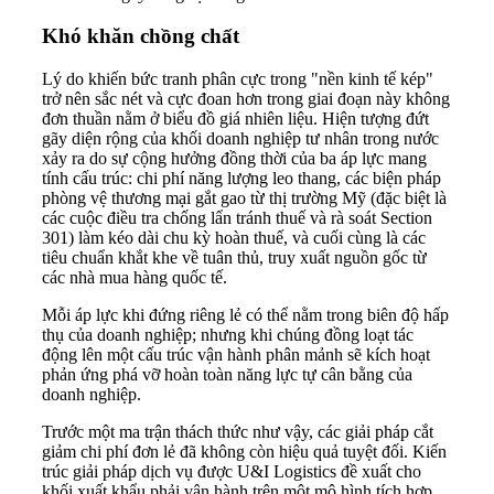
Khó khăn chồng chất
Lý do khiến bức tranh phân cực trong "nền kinh tế kép"
trở nên sắc nét và cực đoan hơn trong giai đoạn này không
đơn thuần nằm ở biểu đồ giá nhiên liệu. Hiện tượng đứt
gãy diện rộng của khối doanh nghiệp tư nhân trong nước
xảy ra do sự cộng hưởng đồng thời của ba áp lực mang
tính cấu trúc: chi phí năng lượng leo thang, các biện pháp
phòng vệ thương mại gắt gao từ thị trường Mỹ (đặc biệt là
các cuộc điều tra chống lẩn tránh thuế và rà soát Section
301) làm kéo dài chu kỳ hoàn thuế, và cuối cùng là các
tiêu chuẩn khắt khe về tuân thủ, truy xuất nguồn gốc từ
các nhà mua hàng quốc tế.
Mỗi áp lực khi đứng riêng lẻ có thể nằm trong biên độ hấp
thụ của doanh nghiệp; nhưng khi chúng đồng loạt tác
động lên một cấu trúc vận hành phân mảnh sẽ kích hoạt
phản ứng phá vỡ hoàn toàn năng lực tự cân bằng của
doanh nghiệp.
Trước một ma trận thách thức như vậy, các giải pháp cắt
giảm chi phí đơn lẻ đã không còn hiệu quả tuyệt đối. Kiến
trúc giải pháp dịch vụ được U&I Logistics đề xuất cho
khối xuất khẩu phải vận hành trên một mô hình tích hợp